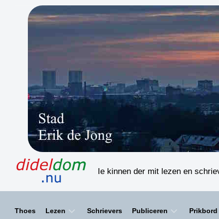
Skip
to
content
Ie kinnen der mit lezen en schri
Thoes
Lezen
Schrievers
Publiceren
Prikbord