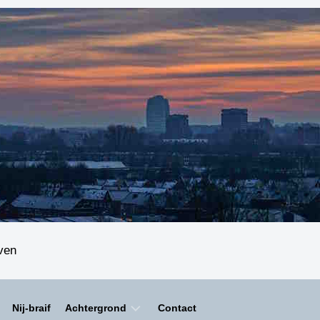
even
Nij-braif
Achtergrond
Contact