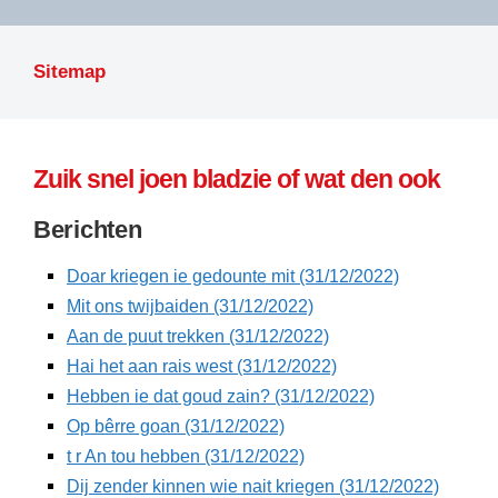
LITERATUUR
OPSTUREN
GEDICHTEN
Sitemap
OVEREG
SPELLENSCONTROLE
HAIKU’S
BIENOAMEN
SCHRIEFREGELS
LAIDJES
LAIDTEKSTEN
Zuik snel joen bladzie of wat den ook
LEGENDEN
LIMERICKS
Berichten
RECEPTEN
LUUSTERN
Doar kriegen ie gedounte mit (31/12/2022)
SPREUKEN
SCHRIEFWEDST
Mit ons twijbaiden (31/12/2022)
2024
VEURDRACHTE
Aan de puut trekken (31/12/2022)
SCHRIEFWEDST
Hai het aan rais west (31/12/2022)
2025
Hebben ie dat goud zain? (31/12/2022)
SCHRIEFWEDST
Op bêrre goan (31/12/2022)
2026
t r An tou hebben (31/12/2022)
Dij zender kinnen wie nait kriegen (31/12/2022)
STRIPS