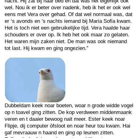
nacht. Hij zat bij haar bed en dat was het eigenlijk ook
wel. Nou ik er beter over nadenk, heb ik het er ook wel
eens met Vera over gehad. Of dat wel normaal was, dat
er ‘s avonds en ‘s nachts iemand bij Maria Sofia kwam.
Het is toch niet een gebruikelijke tijd. Vera haalde haar
schouders er over op. Ik heb het ook maar zo gelaten.
Het waren mijn zaken niet. De man was ook niemand
tot last. Hij kwam en ging ongezien.”
Dubbeldam keek noar boeten, woar n grode widde vogel
op n toavel ging zitten. De kop verdween middenmaank
veren en t daaier bewoog nait meer. Ester keek noar
Flipje, dij computer òfsloot en noar heur tou kwam. Hai
gaf mevraauw n haand en ging op leunen zitten.