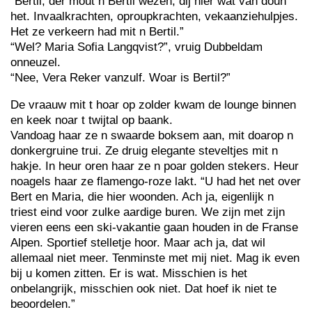
“Bertil, der mout n Bertil wezen, dij hier wat van doun
het. Invaalkrachten, oproupkrachten, vekaanziehulpjes.
Het ze verkeern had mit n Bertil.”
“Wel? Maria Sofia Langqvist?”, vruig Dubbeldam
onneuzel.
“Nee, Vera Reker vanzulf. Woar is Bertil?”
De vraauw mit t hoar op zolder kwam de lounge binnen
en keek noar t twijtal op baank.
Vandoag haar ze n swaarde boksem aan, mit doarop n
donkergruine trui. Ze druig elegante steveltjes mit n
hakje. In heur oren haar ze n poar golden stekers. Heur
noagels haar ze flamengo-roze lakt. “U had het net over
Bert en Maria, die hier woonden. Ach ja, eigenlijk n
triest eind voor zulke aardige buren. We zijn met zijn
vieren eens een ski-vakantie gaan houden in de Franse
Alpen. Sportief stelletje hoor. Maar ach ja, dat wil
allemaal niet meer. Tenminste met mij niet. Mag ik even
bij u komen zitten. Er is wat. Misschien is het
onbelangrijk, misschien ook niet. Dat hoef ik niet te
beoordelen.”