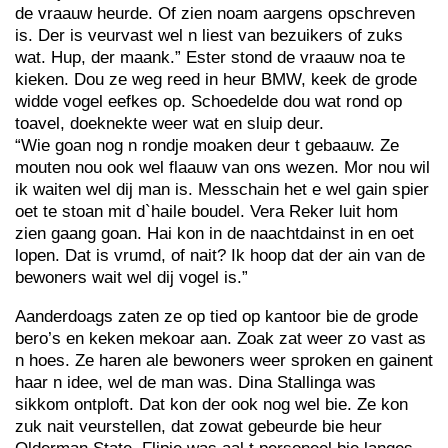
de vraauw heurde. Of zien noam aargens opschreven
is. Der is veurvast wel n liest van bezuikers of zuks
wat. Hup, der maank.” Ester stond de vraauw noa te
kieken. Dou ze weg reed in heur BMW, keek de grode
widde vogel eefkes op. Schoedelde dou wat rond op
toavel, doeknekte weer wat en sluip deur.
“Wie goan nog n rondje moaken deur t gebaauw. Ze
mouten nou ook wel flaauw van ons wezen. Mor nou wil
ik waiten wel dij man is. Messchain het e wel gain spier
oet te stoan mit d`haile boudel. Vera Reker luit hom
zien gaang goan. Hai kon in de naachtdainst in en oet
lopen. Dat is vrumd, of nait? Ik hoop dat der ain van de
bewoners wait wel dij vogel is.”
Aanderdoags zaten ze op tied op kantoor bie de grode
bero’s en keken mekoar aan. Zoak zat weer zo vast as
n hoes. Ze haren ale bewoners weer sproken en gainent
haar n idee, wel de man was. Dina Stallinga was
sikkom ontploft. Dat kon der ook nog wel bie. Ze kon
zuk nait veurstellen, dat zowat gebeurde bie heur