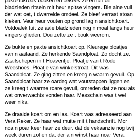
pakte lukroak bouken en bekeek ze en luit de
bladzieden ritseln mit heur spitse vingers. Bie aine vuil
der wat oet, t dwarrelde omdeel. Ze bleef verrast stoan
kieken. Veur heur vouten op grond lag n ansichtkoart.
Votdoalek luit ze aale bladzieden nog n moal langs heur
vingers glieden. Dou zette ze t bouk weerom.
Ze bukte en pakte ansichtkoart op. Kleurege ploatjes
van n aailaand. Ze herkende Saandploat. Zo docht ze.
Zaailschepen in t Hoaventje. Ploatje van t Rode
Weeshoes. Ploatje van winkelstroat. Dit was
Saandploat. Ze ging zitten en kreeg n waarm gevuil. Op
Saandploat haar ze oardeg wat voutstappen liggen en
ze kreeg t waarme roare gevuil, omreden dat ze nou ais
wat onverwachts vonden haar. Messchain was t wel
weer niks.
Ze draaide koart om en las. Koart was adresseerd aan
Vera Reker. Ze haar wat muite mit t handschrift. Mor
noa n poar keer haar ze deur, dat de vekaanzie nog twij
week duren zol en dat der ain wìnst haar noar Vera.