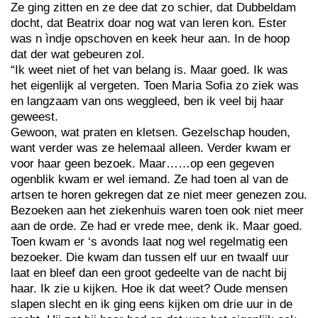
Ze ging zitten en ze dee dat zo schier, dat Dubbeldam
docht, dat Beatrix doar nog wat van leren kon. Ester
was n ìndje opschoven en keek heur aan. In de hoop
dat der wat gebeuren zol.
“Ik weet niet of het van belang is. Maar goed. Ik was
het eigenlijk al vergeten. Toen Maria Sofia zo ziek was
en langzaam van ons weggleed, ben ik veel bij haar
geweest.
Gewoon, wat praten en kletsen. Gezelschap houden,
want verder was ze helemaal alleen. Verder kwam er
voor haar geen bezoek. Maar……op een gegeven
ogenblik kwam er wel iemand. Ze had toen al van de
artsen te horen gekregen dat ze niet meer genezen zou.
Bezoeken aan het ziekenhuis waren toen ook niet meer
aan de orde. Ze had er vrede mee, denk ik. Maar goed.
Toen kwam er ‘s avonds laat nog wel regelmatig een
bezoeker. Die kwam dan tussen elf uur en twaalf uur
laat en bleef dan een groot gedeelte van de nacht bij
haar. Ik zie u kijken. Hoe ik dat weet? Oude mensen
slapen slecht en ik ging eens kijken om drie uur in de