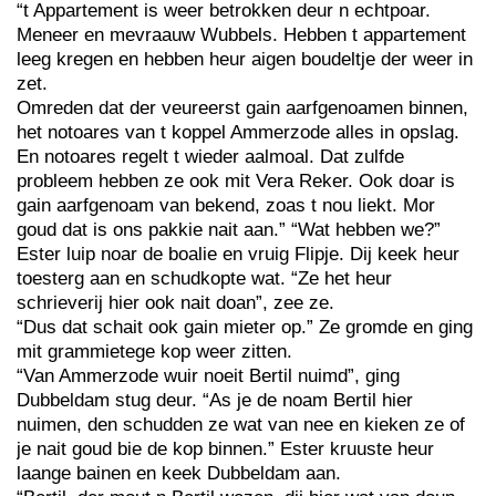
“t Appartement is weer betrokken deur n echtpoar.
Meneer en mevraauw Wubbels. Hebben t appartement
leeg kregen en hebben heur aigen boudeltje der weer in
zet.
Omreden dat der veureerst gain aarfgenoamen binnen,
het notoares van t koppel Ammerzode alles in opslag.
En notoares regelt t wieder aalmoal. Dat zulfde
probleem hebben ze ook mit Vera Reker. Ook doar is
gain aarfgenoam van bekend, zoas t nou liekt. Mor
goud dat is ons pakkie nait aan.” “Wat hebben we?”
Ester luip noar de boalie en vruig Flipje. Dij keek heur
toesterg aan en schudkopte wat. “Ze het heur
schrieverij hier ook nait doan”, zee ze.
“Dus dat schait ook gain mieter op.” Ze gromde en ging
mit grammietege kop weer zitten.
“Van Ammerzode wuir noeit Bertil nuimd”, ging
Dubbeldam stug deur. “As je de noam Bertil hier
nuimen, den schudden ze wat van nee en kieken ze of
je nait goud bie de kop binnen.” Ester kruuste heur
laange bainen en keek Dubbeldam aan.