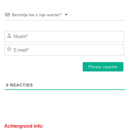
Berichtje bie n nije reactie?
No
E-
mai
0
REACTIES
Achtergrond info: