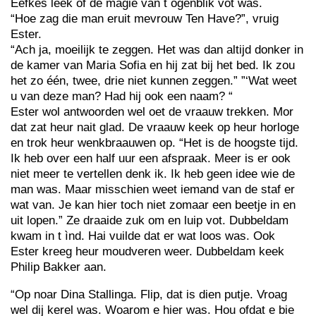
Eefkes leek of de magie van t ogenblik vot was.
“Hoe zag die man eruit mevrouw Ten Have?”, vruig
Ester.
“Ach ja, moeilijk te zeggen. Het was dan altijd donker in
de kamer van Maria Sofia en hij zat bij het bed. Ik zou
het zo één, twee, drie niet kunnen zeggen.” ”‘Wat weet
u van deze man? Had hij ook een naam? “
Ester wol antwoorden wel oet de vraauw trekken. Mor
dat zat heur nait glad. De vraauw keek op heur horloge
en trok heur wenkbraauwen op. “Het is de hoogste tijd.
Ik heb over een half uur een afspraak. Meer is er ook
niet meer te vertellen denk ik. Ik heb geen idee wie de
man was. Maar misschien weet iemand van de staf er
wat van. Je kan hier toch niet zomaar een beetje in en
uit lopen.” Ze draaide zuk om en luip vot. Dubbeldam
kwam in t ìnd. Hai vuilde dat er wat loos was. Ook
Ester kreeg heur moudveren weer. Dubbeldam keek
Philip Bakker aan.
“Op noar Dina Stallinga. Flip, dat is dien putje. Vroag
wel dij kerel was. Woarom e hier was. Hou ofdat e bie