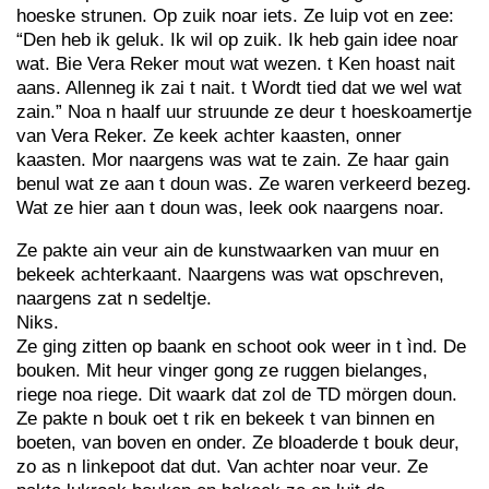
hoeske strunen. Op zuik noar iets. Ze luip vot en zee:
“Den heb ik geluk. Ik wil op zuik. Ik heb gain idee noar
wat. Bie Vera Reker mout wat wezen. t Ken hoast nait
aans. Allenneg ik zai t nait. t Wordt tied dat we wel wat
zain.” Noa n haalf uur struunde ze deur t hoeskoamertje
van Vera Reker. Ze keek achter kaasten, onner
kaasten. Mor naargens was wat te zain. Ze haar gain
benul wat ze aan t doun was. Ze waren verkeerd bezeg.
Wat ze hier aan t doun was, leek ook naargens noar.
Ze pakte ain veur ain de kunstwaarken van muur en
bekeek achterkaant. Naargens was wat opschreven,
naargens zat n sedeltje.
Niks.
Ze ging zitten op baank en schoot ook weer in t ìnd. De
bouken. Mit heur vinger gong ze ruggen bielanges,
riege noa riege. Dit waark dat zol de TD mörgen doun.
Ze pakte n bouk oet t rik en bekeek t van binnen en
boeten, van boven en onder. Ze bloaderde t bouk deur,
zo as n linkepoot dat dut. Van achter noar veur. Ze