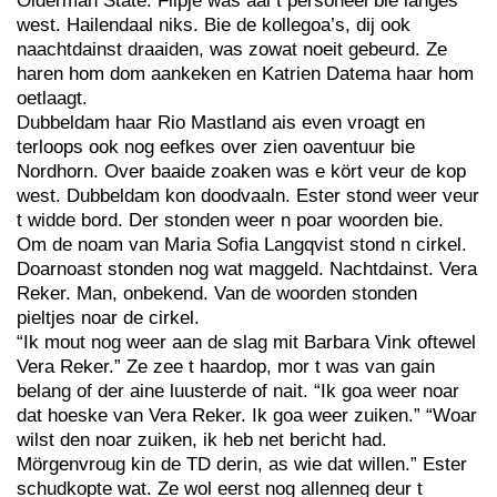
Olderman State. Flipje was aal t personeel bie langes
west. Hailendaal niks. Bie de kollegoa’s, dij ook
naachtdainst draaiden, was zowat noeit gebeurd. Ze
haren hom dom aankeken en Katrien Datema haar hom
oetlaagt.
Dubbeldam haar Rio Mastland ais even vroagt en
terloops ook nog eefkes over zien oaventuur bie
Nordhorn. Over baaide zoaken was e kört veur de kop
west. Dubbeldam kon doodvaaln. Ester stond weer veur
t widde bord. Der stonden weer n poar woorden bie.
Om de noam van Maria Sofia Langqvist stond n cirkel.
Doarnoast stonden nog wat maggeld. Nachtdainst. Vera
Reker. Man, onbekend. Van de woorden stonden
pieltjes noar de cirkel.
“Ik mout nog weer aan de slag mit Barbara Vink oftewel
Vera Reker.” Ze zee t haardop, mor t was van gain
belang of der aine luusterde of nait. “Ik goa weer noar
dat hoeske van Vera Reker. Ik goa weer zuiken.” “Woar
wilst den noar zuiken, ik heb net bericht had.
Mörgenvroug kin de TD derin, as wie dat willen.” Ester
schudkopte wat. Ze wol eerst nog allenneg deur t