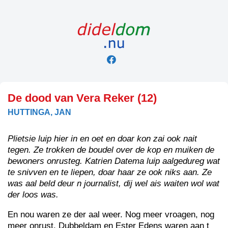
Skip
to
content
De dood van Vera Reker (12)
HUTTINGA, JAN
Plietsie luip hier in en oet en doar kon zai ook nait
tegen. Ze trokken de boudel over de kop en muiken de
bewoners onrusteg. Katrien Datema luip aalgedureg wat
te snivven en te liepen, doar haar ze ook niks aan. Ze
was aal beld deur n journalist, dij wel ais waiten wol wat
der loos was.
En nou waren ze der aal weer. Nog meer vroagen, nog
meer onrust. Dubbeldam en Ester Edens waren aan t