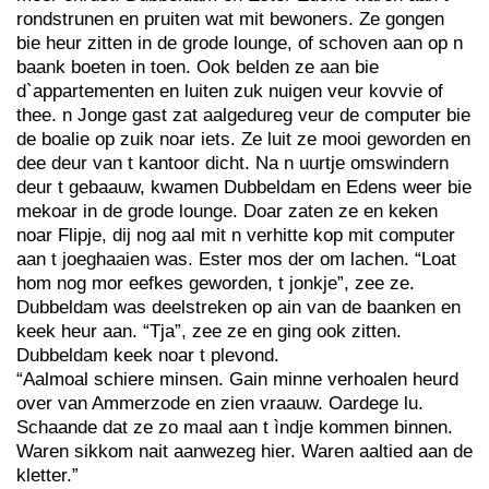
rondstrunen en pruiten wat mit bewoners. Ze gongen
bie heur zitten in de grode lounge, of schoven aan op n
baank boeten in toen. Ook belden ze aan bie
d`appartementen en luiten zuk nuigen veur kovvie of
thee. n Jonge gast zat aalgedureg veur de computer bie
de boalie op zuik noar iets. Ze luit ze mooi geworden en
dee deur van t kantoor dicht. Na n uurtje omswindern
deur t gebaauw, kwamen Dubbeldam en Edens weer bie
mekoar in de grode lounge. Doar zaten ze en keken
noar Flipje, dij nog aal mit n verhitte kop mit computer
aan t joeghaaien was. Ester mos der om lachen. “Loat
hom nog mor eefkes geworden, t jonkje”, zee ze.
Dubbeldam was deelstreken op ain van de baanken en
keek heur aan. “Tja”, zee ze en ging ook zitten.
Dubbeldam keek noar t plevond.
“Aalmoal schiere minsen. Gain minne verhoalen heurd
over van Ammerzode en zien vraauw. Oardege lu.
Schaande dat ze zo maal aan t ìndje kommen binnen.
Waren sikkom nait aanwezeg hier. Waren aaltied aan de
kletter.”