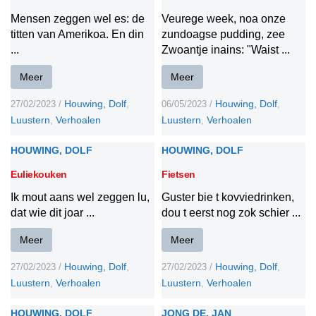
Mensen zeggen wel es: de
Veurege week, noa onze
titten van Amerikoa. En din
zundoagse pudding, zee
...
Zwoantje inains: "Waist ...
Meer
Meer
Houwing, Dolf
Houwing, Dolf
27/02/2023
/
,
06/05/2023
/
,
Luustern
Verhoalen
Luustern
Verhoalen
,
,
HOUWING, DOLF
HOUWING, DOLF
Euliekouken
Fietsen
Ik mout aans wel zeggen lu,
Guster bie t kovviedrinken,
dat wie dit joar ...
dou t eerst nog zok schier ...
Meer
Meer
Houwing, Dolf
Houwing, Dolf
27/02/2023
/
,
27/02/2023
/
,
Luustern
Verhoalen
Luustern
Verhoalen
,
,
HOUWING, DOLF
JONG DE, JAN