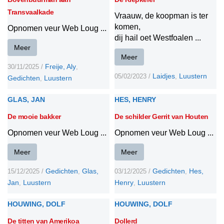
Transvaalkade
Vraauw, de koopman is ter
komen,
Opnomen veur Web Loug ...
dij hail oet Westfoalen ...
Meer
Meer
Freije, Aly
30/11/2025
/
,
Laidjes
Luustern
05/02/2023
/
,
Gedichten
Luustern
,
GLAS, JAN
HES, HENRY
De mooie bakker
De schilder Gerrit van Houten
Opnomen veur Web Loug ...
Opnomen veur Web Loug ...
Meer
Meer
Gedichten
Glas,
Gedichten
Hes,
15/12/2025
/
,
03/12/2025
/
,
Jan
Luustern
Henry
Luustern
,
,
HOUWING, DOLF
HOUWING, DOLF
De titten van Amerikoa
Dollerd