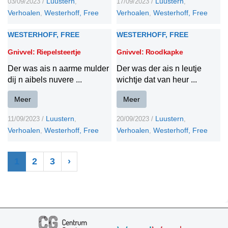
Luustern
Luustern
03/09/2023
/
,
17/09/2023
/
,
Verhoalen
Westerhoff, Free
Verhoalen
Westerhoff, Free
,
,
WESTERHOFF, FREE
WESTERHOFF, FREE
Gnivvel: Riepelsteertje
Gnivvel: Roodkapke
Der was ais n aarme mulder
Der was der ais n leutje
dij n aibels nuvere ...
wichtje dat van heur ...
Meer
Meer
Luustern
Luustern
11/09/2023
/
,
20/09/2023
/
,
Verhoalen
Westerhoff, Free
Verhoalen
Westerhoff, Free
,
,
1
2
3
›