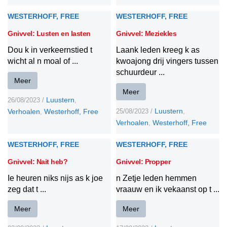
WESTERHOFF, FREE
WESTERHOFF, FREE
Gnivvel: Lusten en lasten
Gnivvel: Meziekles
Dou k in verkeernstied t
Laank leden kreeg k as
wicht al n moal of ...
kwoajong drij vingers tussen
schuurdeur ...
Meer
Meer
Luustern
26/08/2023
/
,
Luustern
Verhoalen
Westerhoff, Free
25/08/2023
/
,
,
Verhoalen
Westerhoff, Free
,
WESTERHOFF, FREE
WESTERHOFF, FREE
Gnivvel: Nait heb?
Gnivvel: Propper
Ie heuren niks nijs as k joe
n Zetje leden hemmen
zeg dat t ...
vraauw en ik vekaanst op t ...
Meer
Meer