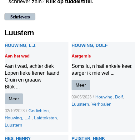
schriever zain?
Klik op tuddel/titel.
Schrievers
Luustern
HOUWING, L.J.
HOUWING, DOLF
Aan het wad
Aargernis
Aan t wad, achter diek
Soms lu, n hail enkele keer,
Lopen lieke lienen laand
aarger ik mie wel ...
Gruin en graauw
Meer
Blok ...
Houwing, Dolf
09/05/2023
/
,
Meer
Luustern
Verhoalen
,
Gedichten
02/10/2023
/
,
Houwing, L.J.
Laidteksten
,
,
Luustern
HES, HENRY
PUISTER, HENK