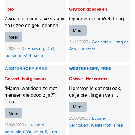
Foto
Gewoon doodvalen
Zwoantje, mien laive vraauw
Opnomen veur Web Loug ...
en ik zee de gek, hebben ...
Meer
Meer
Gedichten
Jong de,
11/12/2025
/
,
Houwing, Dolf
27/02/2023
/
,
Jan
Luustern
,
Luustern
Verhoalen
,
WESTERHOFF, FREE
WESTERHOFF, FREE
Gnivvel: Hail gewoon
Gnivvel: Herinnerns
“Mama, wat doen ze met
Hemmen ie dat nou ook,
mensen die dood zijn?”
da'je bie t lìngen van ...
Tjoa, ...
Meer
Meer
Luustern
25/08/2023
/
,
Luustern
28/08/2023
/
,
Verhoalen
Westerhoff, Free
,
Verhoalen
Westerhoff, Free
,