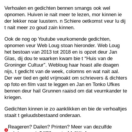
Verhoalen en gedichten bennen smangs ook wel
opnomen. Huiven ie nait meer te lezen, mor kinnen ie
der lekker noar luustern. n Schiere oetkomst veur lu dij
t nait meer zo goud zain kinnen.
Ook de nog op Youtube veurkomende gedichten,
opnomen veur Web Loug stoan hieronder. Web Loug
het bestoan van 2013 tot 2018 en is opzet deur Jan
Glas, dij dou te waarken kwam bie t “Huis van de
Groninger Cultuur”. Webloug haar hoast alle doagen
nijs, t gedicht van de week, colomns en wat nait aal.
Der wer tied en geld vrijmoakt om schrievers & dichters
op foto en film vast te leggen en Jan en Tonko Ufkes
bennen deur hail Grunnen raaisd om dat veurnkander te
kriegen.
Gedichten kinnen ie zo aanklikken en bie de verhoaltjes
staait t geluudsbestaand onderaan.
Reageren? Dailen? Printen? Meer van dezulfde