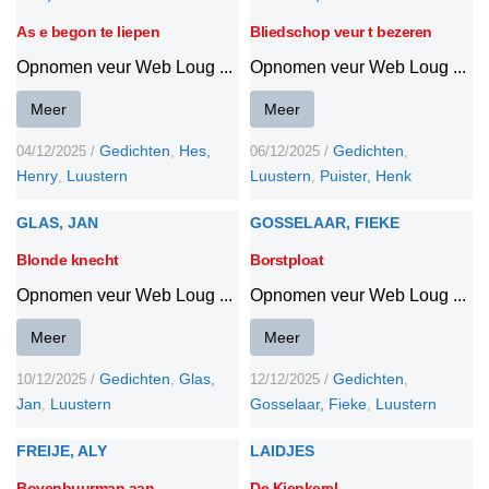
As e begon te liepen
Bliedschop veur t bezeren
Opnomen veur Web Loug ...
Opnomen veur Web Loug ...
Meer
Meer
Gedichten
Hes,
Gedichten
04/12/2025
/
,
06/12/2025
/
,
Henry
Luustern
Luustern
Puister, Henk
,
,
GLAS, JAN
GOSSELAAR, FIEKE
Blonde knecht
Borstploat
Opnomen veur Web Loug ...
Opnomen veur Web Loug ...
Meer
Meer
Gedichten
Glas,
Gedichten
10/12/2025
/
,
12/12/2025
/
,
Jan
Luustern
Gosselaar, Fieke
Luustern
,
,
FREIJE, ALY
LAIDJES
Bovenbuurman aan
De Kiepkerel