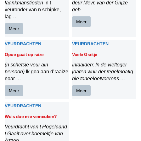
laankmanstieden
In t
deur Mevr. van der Grijze
veuronder van n schipke,
geb …
lag …
Meer
Meer
VEURDRACHTEN
VEURDRACHTEN
Opoe gaait op raize
Voele Graitje
(n schetsje veur ain
Inlaaiden:
In de viefteger
persoon)
Ik goa aan d’raaize
joaren wuir der regelmoatig
noar …
bie toneeloetvoerens …
Meer
Meer
VEURDRACHTEN
Wols doe mie verneuken?
Veurdracht van t Hogelaand
t Gaait over boemeltje van
Azzen …