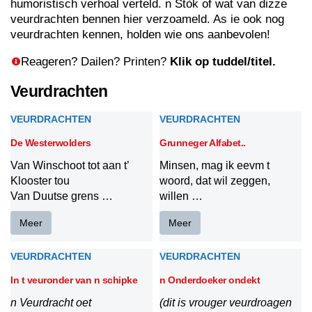
humoristisch verhoal verteld. n Stòk of wat van dizze
veurdrachten bennen hier verzoameld. As ie ook nog
veurdrachten kennen, holden wie ons aanbevolen!
Reageren? Dailen? Printen?
Klik op tuddel/titel.
Veurdrachten
VEURDRACHTEN
VEURDRACHTEN
De Westerwolders
Grunneger Alfabet..
Van Winschoot tot aan t’
Minsen, mag ik eevm t
Klooster tou
woord, dat wil zeggen,
Van Duutse grens …
willen …
Meer
Meer
VEURDRACHTEN
VEURDRACHTEN
In t veuronder van n schipke
n Onderdoeker ondekt
n Veurdracht oet
(dit is vrouger veurdroagen