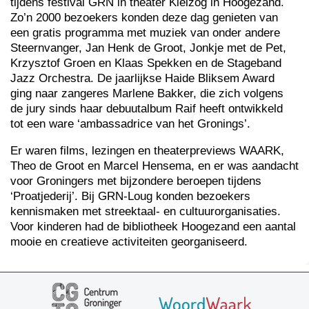
tijdens festival GRN in theater Kielzog in Hoogezand.
Zo’n 2000 bezoekers konden deze dag genieten van
een gratis programma met muziek van onder andere
Steernvanger, Jan Henk de Groot, Jonkje met de Pet,
Krzysztof Groen en Klaas Spekken en de Stageband
Jazz Orchestra. De jaarlijkse Haide Bliksem Award
ging naar zangeres Marlene Bakker, die zich volgens
de jury sinds haar debuutalbum Raif heeft ontwikkeld
tot een ware ‘ambassadrice van het Gronings’.
Er waren films, lezingen en theaterpreviews WAARK,
Theo de Groot en Marcel Hensema, en er was aandacht
voor Groningers met bijzondere beroepen tijdens
‘Proatjederij’. Bij GRN-Loug konden bezoekers
kennismaken met streektaal- en cultuurorganisaties.
Voor kinderen had de bibliotheek Hoogezand een aantal
mooie en creatieve activiteiten georganiseerd.