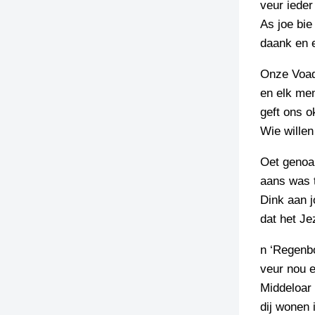
veur ieder
As joe bie
TIEDSCHRIFT
KREUZE
daank en 
TENEEL
Onze Voade
en elk men
VERHOALEN
geft ons o
Wie willen
Oet genoa
aans was t
Dink aan j
dat het Je
n ‘Regenb
veur nou e
Middeloar 
dij wonen 