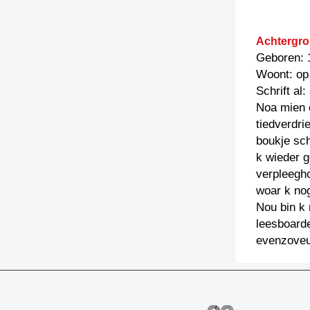
Achtergro
Geboren: 
Woont: op
Schrift al
Noa mien o
tiedverdri
boukje sch
k wieder g
verpleegho
woar k nog
Nou bin k 
leesboarde
evenzoveu