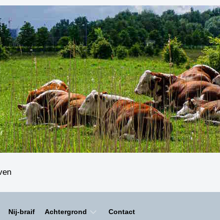
even
Nij-braif
Achtergrond
Contact