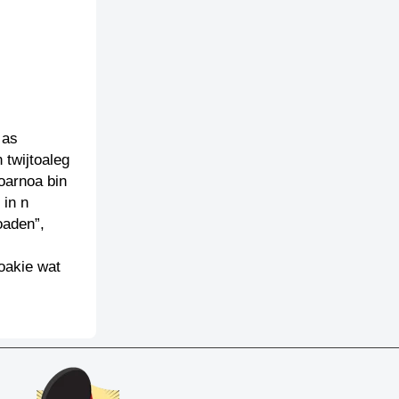
 as
 twijtoaleg
oarnoa bin
 in n
oaden”,
oakie wat