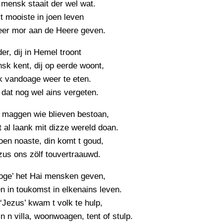
PERSBERICHT
 mensk staait der wel wat.
 t mooiste in joen leven
FOTO’S
eer mor aan de Heere geven.
r, dij in Hemel troont
sk kent, dij op eerde woont,
k vandoage weer te eten.
 dat nog wel ains vergeten.
 maggen wie blieven bestoan,
 al laank mit dizze wereld doan.
oen noaste, din komt t goud,
zus ons zölf touvertraauwd.
oge’ het Hai mensken geven,
n in toukomst in elkenains leven.
‘Jezus’ kwam t volk te hulp,
in n villa, woonwoagen, tent of stulp.