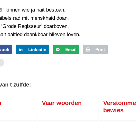
lf kinnen wie ja nait bestoan,
aibels rad mit menskhaid doan.
j ‘Grode Regisseur’ doarboven,
ait aaltied daankboar blieven loven.
book
LinkedIn
Email
Print
van t zulfde:
n
Vaar woorden
Verstomme
bewies