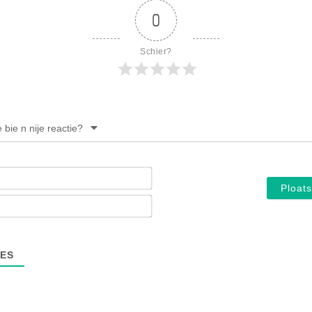
0
Schier?
e bie n nije reactie?
Noam*
E-
mail*
ES