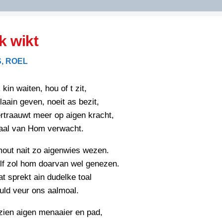
DIDELDOM.COM
 wikt
KREUZE
, ROEL
JOEN
HORIZON
kin waiten, hou of t zit,
PAZZIPANTEN
klaain geven, noeit as bezit,
rtraauwt meer op aigen kracht,
 aal van Hom verwacht.
RIED
FLYER
N
out nait zo aigenwies wezen.
INZENDENS
RIED
FLYER
lf zol hom doarvan wel genezen.
PERSBERICHT
dat sprekt ain dudelke toal
INZENDENS
RIED
uld veur ons aalmoal.
SCHRIEFWEDSTRIED
2026
JURYRAPPORT
zien aigen menaaier en pad,
FLYER