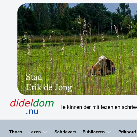
Skip
to
content
Ie kinnen der mit lezen en schri
Thoes
Lezen
Schrievers
Publiceren
Prikbord