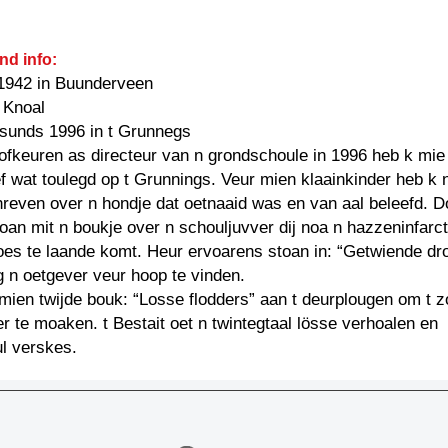
nd info:
1942 in Buunderveen
 Knoal
: sunds 1996 in t Grunnegs
fkeuren as directeur van n grondschoule in 1996 heb k mie
ef wat toulegd op t Grunnings. Veur mien klaainkinder heb k n
reven over n hondje dat oetnaaid was en van aal beleefd. D
oan mit n boukje over n schouljuvver dij noa n hazzeninfarct
es te laande komt. Heur ervoarens stoan in: “Getwiende dr
 n oetgever veur hoop te vinden.
mien twijde bouk: “Losse flodders” aan t deurplougen om t z
r te moaken. t Bestait oet n twintegtaal lösse verhoalen en
l verskes.