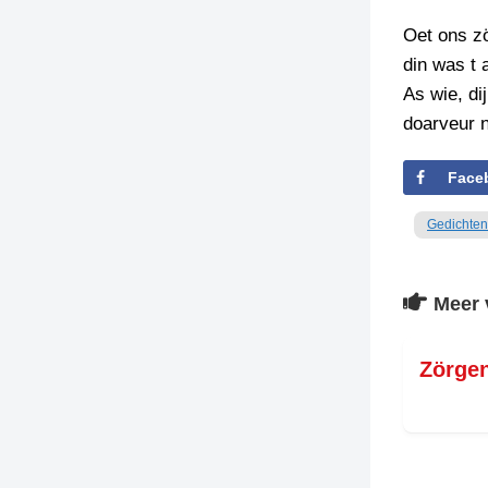
Oet ons zö
din was t 
As wie, di
doarveur n
Face
Gedichten
Meer 
Zörge