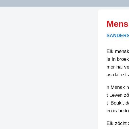
LITERATUUR
OPSTUREN
GEDICHTEN
Mensk
OVEREG
SPELLENSCONTROLE
HAIKU’S
BIENOAMEN
SANDERS
SCHRIEFREGELS
LAIDJES
LAIDTEKSTEN
LEGENDEN
Elk mensk 
LIMERICKS
is in broe
RECEPTEN
LUUSTERN
mor hai ve
SPREUKEN
as dat e t
SCHRIEFWEDST
2024
VEURDRACHTE
n Mensk m
SCHRIEFWEDST
t Leven zö
2025
t ‘Bouk’, 
SCHRIEFWEDST
en is bedo
2026
Elk zöcht 
STRIPS