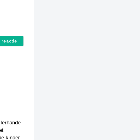
allerhande
et
de kinder