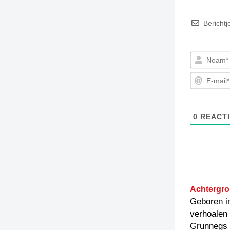
Berichtj
0
REACTI
Achtergro
Geboren in
verhoalen 
Grunnegs g