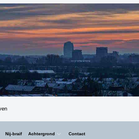
even
Nij-braif
Achtergrond
Contact