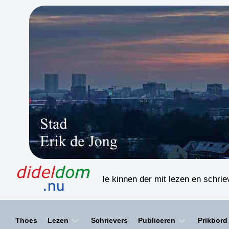
Skip
to
content
Ie kinnen der mit lezen en schri
Thoes
Lezen
Schrievers
Publiceren
Prikbord