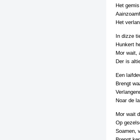
Het gemis 
TIEDSCHRIFT
Aainzoamha
KREUZE
Het verla
TENEEL
In dizze t
VERHOALEN
Hunkert he
Mor wait, 
Der is alti
Een laifde
Brengt wa
Verlangen
Noar de la
Mor wait d
Op gezelsc
Soamen, v
Brengt ke