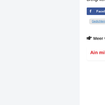
Face
Gedichten
Meer 
Ain mi