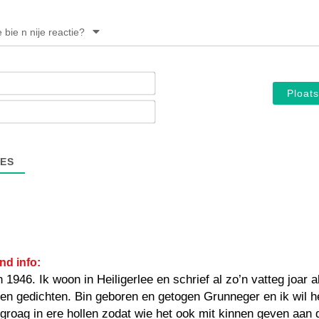
e bie n nije reactie?
Noam*
E-
mail*
ES
nd info:
 1946. Ik woon in Heiligerlee en schrief al zo’n vatteg joar 
en gedichten. Bin geboren en getogen Grunneger en ik wil h
roag in ere hollen zodat wie het ook mit kinnen geven aan 