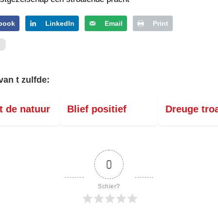
book
LinkedIn
Email
Print
van t zulfde:
t de natuur
Blief positief
Dreuge tro
0
Schier?