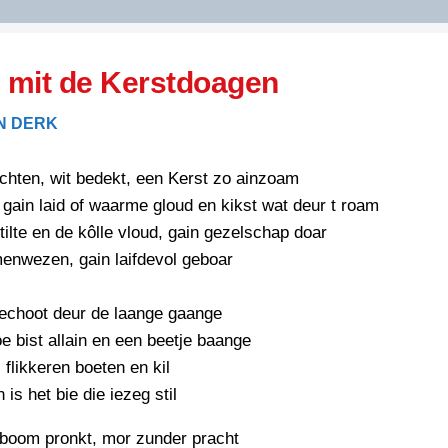
DIDELDOM.COM
n mit de Kerstdoagen
KREUZE
AN DERK
JOEN
HORIZON
nachten, wit bedekt, een Kerst zo ainzoam
PAZZIPANTEN
 gain laid of waarme gloud en kikst wat deur t roam
stilte en de kôlle vloud, gain gezelschap doar
enwezen, gain laifdevol geboar
RIED
FLYER
N
INZENDENS
 echoot deur de laange gaange
RIED
FLYER
e bist allain en een beetje baange
PERSBERICHT
 flikkeren boeten en kil
INZENDENS
RIED
SCHRIEFWEDSTRIED
is het bie die iezeg stil
2026
JURYRAPPORT
FLYER
tboom pronkt, mor zunder pracht