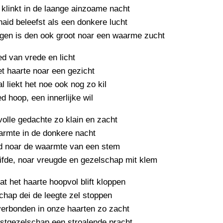
PERSBERICHT
klinkt in de laange ainzoame nacht
id beleefst als een donkere lucht
FOTO’S
ngen is den ook groot noar een waarme zucht
ied van vrede en licht
t haarte noar een gezicht
al liekt het noe ook nog zo kil
ed hoop, een innerlijke wil
volle gedachte zo klain en zacht
armte in de donkere nacht
d noar de waarmte van een stem
ifde, noar vreugde en gezelschap mit klem
at het haarte hoopvol blift kloppen
hap dei de leegte zel stoppen
erbonden in onze haarten zo zacht
rstgezelschap een stroalende pracht