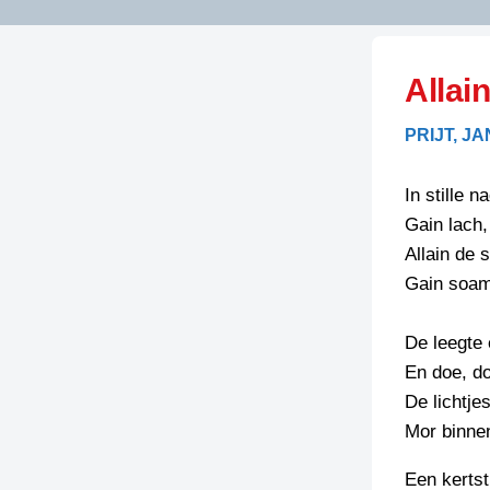
LITERATUUR
OPSTUREN
GEDICHTEN
Allai
OVEREG
SPELLENSCONTROLE
HAIKU’S
BIENOAMEN
PRIJT, J
SCHRIEFREGELS
LAIDJES
LAIDTEKSTEN
LEGENDEN
In stille 
LIMERICKS
Gain lach,
RECEPTEN
LUUSTERN
Allain de 
SPREUKEN
Gain soam
SCHRIEFWEDST
2024
VEURDRACHTE
De leegte
SCHRIEFWEDST
En doe, do
2025
De lichtjes
SCHRIEFWEDST
Mor binnen 
2026
Een kerts
STRIPS