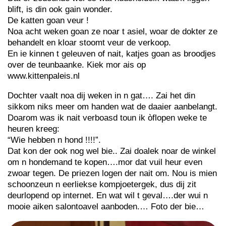
blift, is din ook gain wonder.
De katten goan veur !
Noa acht weken goan ze noar t asiel, woar de dokter ze
behandelt en kloar stoomt veur de verkoop.
En ie kinnen t geleuven of nait, katjes goan as broodjes
over de teunbaanke. Kiek mor ais op
www.kittenpaleis.nl
Dochter vaalt noa dij weken in n gat…. Zai het din
sikkom niks meer om handen wat de daaier aanbelangt.
Doarom was ik nait verboasd toun ik òflopen weke te
heuren kreeg:
“Wie hebben n hond !!!!”.
Dat kon der ook nog wel bie.. Zai doalek noar de winkel
om n hondemand te kopen….mor dat vuil heur even
zwoar tegen. De priezen logen der nait om. Nou is mien
schoonzeun n eerliekse kompjoetergek, dus dij zit
deurlopend op internet. En wat wil t geval….der wui n
mooie aiken salontoavel aanboden.… Foto der bie…