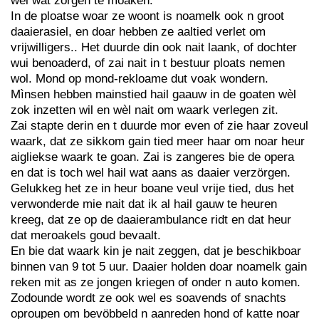
wel wat zörgen te moaken.
In de ploatse woar ze woont is noamelk ook n groot
daaierasiel, en doar hebben ze aaltied verlet om
vrijwilligers.. Het duurde din ook nait laank, of dochter
wui benoaderd, of zai nait in t bestuur ploats nemen
wol. Mond op mond-rekloame dut voak wondern.
Mìnsen hebben mainstied hail gaauw in de goaten wèl
zok inzetten wil en wèl nait om waark verlegen zit.
Zai stapte derin en t duurde mor even of zie haar zoveul
waark, dat ze sikkom gain tied meer haar om noar heur
aigliekse waark te goan. Zai is zangeres bie de opera
en dat is toch wel hail wat aans as daaier verzörgen.
Gelukkeg het ze in heur boane veul vrije tied, dus het
verwonderde mie nait dat ik al hail gauw te heuren
kreeg, dat ze op de daaierambulance ridt en dat heur
dat meroakels goud bevaalt.
En bie dat waark kin je nait zeggen, dat je beschikboar
binnen van 9 tot 5 uur. Daaier holden doar noamelk gain
reken mit as ze jongen kriegen of onder n auto komen.
Zodounde wordt ze ook wel es soavends of snachts
oproupen om bevöbbeld n aanreden hond of katte noar