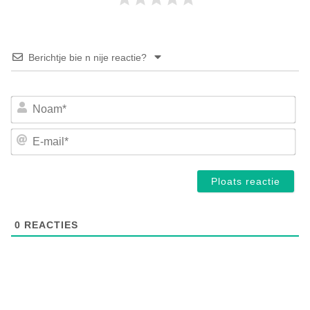
Berichtje bie n nije reactie?
No
E-
mai
0
REACTIES