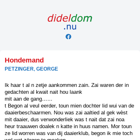
Skip
to
content
Hondemand
PETZINGER, GEORGE
Ik haar t al n zetje aankommen zain. Zai waren der in
gedachten al kwait nait hou laank
mit aan de gang……
t Begon al veul eerder, toun mien dochter lid wui van de
daaierbeschaarmen. Nou was zai aaltied al gek wèst
mit daaier, dus verwonderliek was t nait dat zai noa
heur traauwen doalek n katte in huus namen. Mor toun
ze lid worren was van dij daaierklub, begon ik mie toch