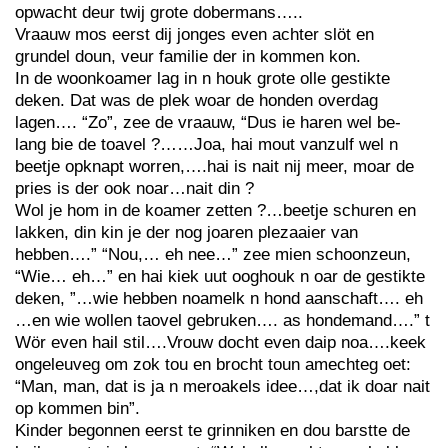
opwacht deur twij grote dobermans…..
Vraauw mos eerst dij jonges even achter slöt en
grundel doun, veur familie der in kommen kon.
In de woonkoamer lag in n houk grote olle gestikte
deken. Dat was de plek woar de honden overdag
lagen…. “Zo”, zee de vraauw, “Dus ie haren wel be-
lang bie de toavel ?……Joa, hai mout vanzulf wel n
beetje opknapt worren,….hai is nait nij meer, moar de
pries is der ook noar…nait din ?
Wol je hom in de koamer zetten ?…beetje schuren en
lakken, din kin je der nog joaren plezaaier van
hebben….” “Nou,… eh nee…” zee mien schoonzeun,
“Wie… eh…” en hai kiek uut ooghouk n oar de gestikte
deken, ”…wie hebben noamelk n hond aanschaft…. eh
…en wie wollen taovel gebruken…. as hondemand….” t
Wör even hail stil….Vrouw docht even daip noa….keek
ongeleuveg om zok tou en brocht toun amechteg oet:
“Man, man, dat is ja n meroakels idee…,dat ik doar nait
op kommen bin”.
Kinder begonnen eerst te grinniken en dou barstte de