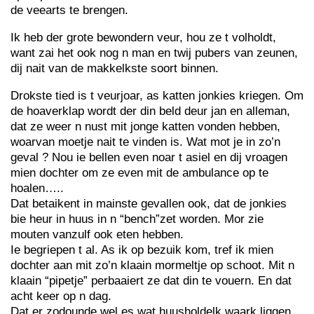
de veearts te brengen.
Ik heb der grote bewondern veur, hou ze t volholdt,
want zai het ook nog n man en twij pubers van zeunen,
dij nait van de makkelkste soort binnen.
Drokste tied is t veurjoar, as katten jonkies kriegen. Om
de hoaverklap wordt der din beld deur jan en alleman,
dat ze weer n nust mit jonge katten vonden hebben,
woarvan moetje nait te vinden is. Wat mot je in zo’n
geval ? Nou ie bellen even noar t asiel en dij vroagen
mien dochter om ze even mit de ambulance op te
hoalen…..
Dat betaikent in mainste gevallen ook, dat de jonkies
bie heur in huus in n “bench”zet worden. Mor zie
mouten vanzulf ook eten hebben.
Ie begriepen t al. As ik op bezuik kom, tref ik mien
dochter aan mit zo’n klaain mormeltje op schoot. Mit n
klaain “pipetje” perbaaiert ze dat din te vouern. En dat
acht keer op n dag.
Dat er zodounde wel es wat huusholdelk waark liggen