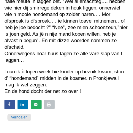
haile meute in laggen oet. “Wel allemachteg…. hebben
wie hier dij smirrege deken in houk liggen, onnerwiel
wie n mooie hondemand op zolder haren…. Mor
òfsproak is òfsproak…. ie kinnen toavel mitnemen…of
heb je joe bedocht ?” “Nee”, zee mien schoonzeun,”hier
is joen geld. As jë n nije mand kopen willen, heb je
alvast n begun”. En mit dizze woorden nammen ze
òfschaid.
Onnerwegens noar huus lagen ze alle vare slap van t
laggen…
Toun ik òflopen week bie kinder op bezuik kwam, ston
d’ “hondemand” midden in de koamer. n Pronkjewail
mag ik wel zeggen.
En de hond docht der net zo over !
Verhoalen