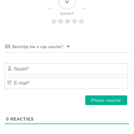
0
Schier?
Berichtje bie n nije reactie?
No
E-
mai
0
REACTIES