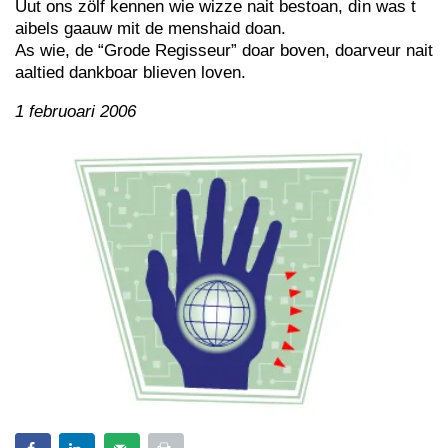
Uut ons zölf kennen wie wizze nait bestoan, dìn was t
aibels gaauw mit de menshaid doan.
As wie, de “Grode Regisseur” doar boven, doarveur nait
aaltied dankboar blieven loven.
1 februoari 2006