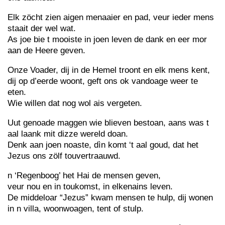
Elk zöcht zien aigen menaaier en pad, veur ieder mens
staait der wel wat.
As joe bie t mooiste in joen leven de dank en eer mor
aan de Heere geven.
Onze Voader, dij in de Hemel troont en elk mens kent,
dij op d’eerde woont, geft ons ok vandoage weer te
eten.
Wie willen dat nog wol ais vergeten.
Uut genoade maggen wie blieven bestoan, aans was t
aal laank mit dizze wereld doan.
Denk aan joen noaste, dìn komt ‘t aal goud, dat het
Jezus ons zölf touvertraauwd.
n ‘Regenboog’ het Hai de mensen geven,
veur nou en in toukomst, in elkenains leven.
De middeloar “Jezus” kwam mensen te hulp, dij wonen
in n villa, woonwoagen, tent of stulp.