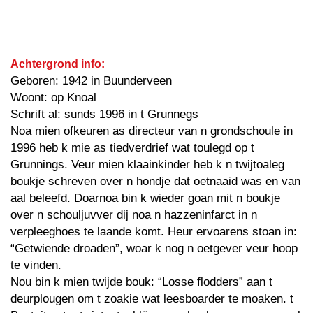
Achtergrond info:
Geboren: 1942 in Buunderveen
Woont: op Knoal
Schrift al: sunds 1996 in t Grunnegs
Noa mien ofkeuren as directeur van n grondschoule in
1996 heb k mie as tiedverdrief wat toulegd op t
Grunnings. Veur mien klaainkinder heb k n twijtoaleg
boukje schreven over n hondje dat oetnaaid was en van
aal beleefd. Doarnoa bin k wieder goan mit n boukje
over n schouljuvver dij noa n hazzeninfarct in n
verpleeghoes te laande komt. Heur ervoarens stoan in:
“Getwiende droaden”, woar k nog n oetgever veur hoop
te vinden.
Nou bin k mien twijde bouk: “Losse flodders” aan t
deurplougen om t zoakie wat leesboarder te moaken. t