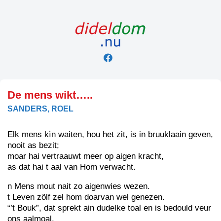
Skip
to
content
De mens wikt…..
SANDERS, ROEL
Elk mens kìn waiten, hou het zit, is in bruuklaain geven,
nooit as bezit;
moar hai vertraauwt meer op aigen kracht,
as dat hai t aal van Hom verwacht.
n Mens mout nait zo aigenwies wezen.
t Leven zölf zel hom doarvan wel genezen.
“’t Bouk”, dat sprekt ain dudelke toal en is bedould veur
ons aalmoal.