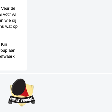
. Veur de
i vot? Al
n wie dij
ons wat op
 Kin
roup aan
iefwaark