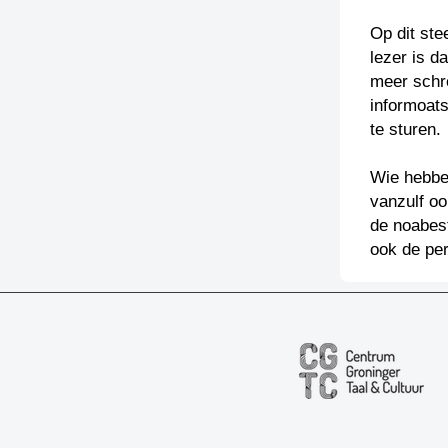
Op dit ste
lezer is d
meer schr
informoats
te sturen.
Wie hebben
vanzulf oo
de noabest
ook de per