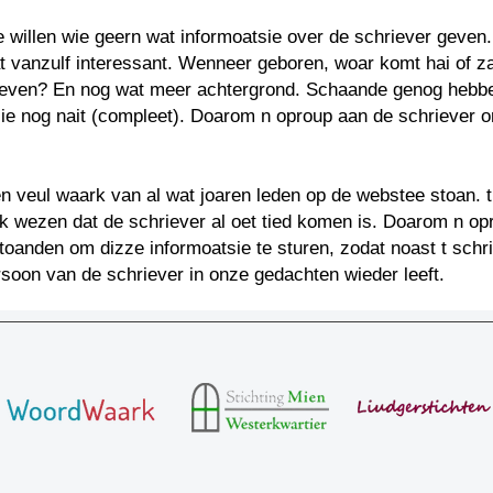
e willen wie geern wat informoatsie over de schriever geven
at vanzulf interessant. Wenneer geboren, woar komt hai of za
even? En nog wat meer achtergrond. Schaande genog hebbe
ie nog nait (compleet). Doarom n oproup aan de schriever 
 veul waark van al wat joaren leden op de webstee stoan. t
k wezen dat de schriever al oet tied komen is. Doarom n op
oanden om dizze informoatsie te sturen, zodat noast t schr
soon van de schriever in onze gedachten wieder leeft.