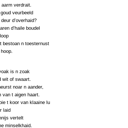
PERSBERICHT
n aarm verdrait.
 goud veurbeeld
FOTO’S
 deur d’overhaid?
aren d’haile boudel
loop
t bestoan n toesternust
 hoop.
voak is n zoak
d wit of swaart.
eurst noar n aander,
m van t aigen haart.
bie t koor van klaaine lu
r laid
nijs vertelt
e minselkhaid.