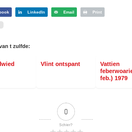
book
LinkedIn
Email
Print
van t zulfde:
dwied
Vlint ontspant
Vattien
feberwoari
feb.) 1979
0
Schier?