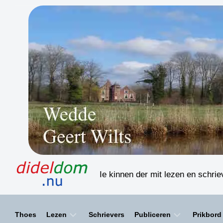
Skip
to
content
Ie kinnen der mit lezen en schri
Thoes
Lezen
Schrievers
Publiceren
Prikbord