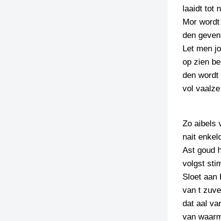
laaidt tot 
TIEDSCHRIFT
Mor wordt
KREUZE
den geven
TENEEL
Let men jo
op zien be
VERHOALEN
den wordt 
vol vaalze
Zo aibels 
nait enkel
Ast goud h
volgst sti
Sloet aan 
van t zuve
dat aal van
van waarm