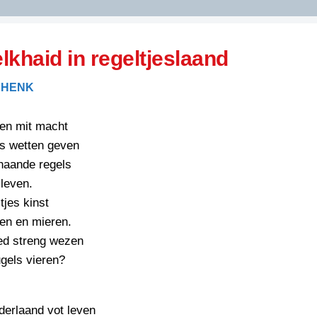
DIDELDOM.COM
lkhaid in regeltjeslaand
KREUZE
 HENK
JOEN
HORIZON
en mit macht
PAZZIPANTEN
s wetten geven
haande regels
leven.
RIED
FLYER
tjes kinst
N
INZENDENS
ren en mieren.
RIED
FLYER
ied streng wezen
PERSBERICHT
ugels vieren?
INZENDENS
RIED
SCHRIEFWEDSTRIED
2026
JURYRAPPORT
FLYER
derlaand vot leven