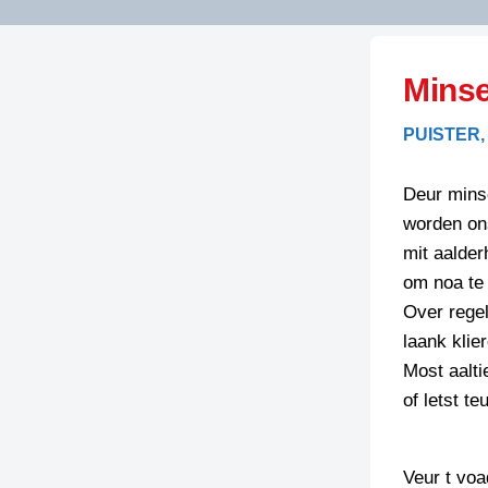
LITERATUUR
OPSTUREN
GEDICHTEN
Minse
OVEREG
SPELLENSCONTROLE
HAIKU’S
BIENOAMEN
PUISTER,
SCHRIEFREGELS
LAIDJES
LAIDTEKSTEN
LEGENDEN
Deur mins
LIMERICKS
worden on
RECEPTEN
LUUSTERN
mit aalder
SPREUKEN
om noa te 
SCHRIEFWEDST
2024
Over regel
VEURDRACHTE
laank klie
SCHRIEFWEDST
Most aalt
2025
of letst te
SCHRIEFWEDST
2026
Veur t voa
STRIPS