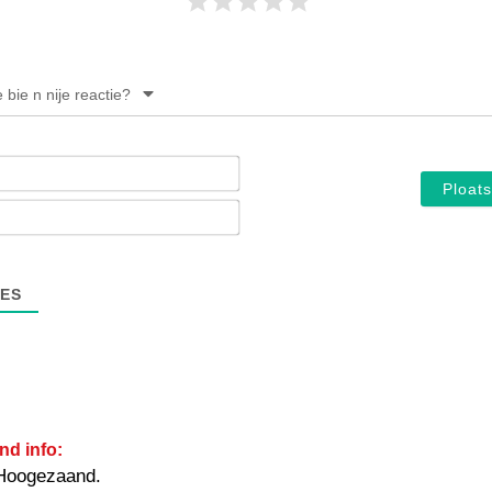
e bie n nije reactie?
Noam*
E-
mail*
ES
nd info:
Hoogezaand.