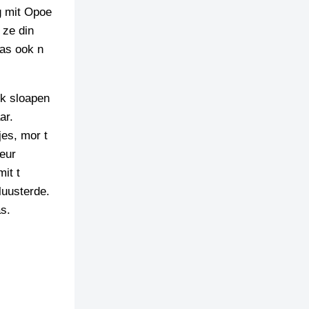
g mit Opoe
 ze din
aas ook n
k sloapen
ar.
jes, mor t
heur
it t
luusterde.
s.