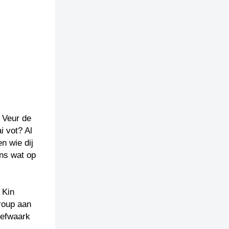
. Veur de
i vot? Al
n wie dij
ons wat op
 Kin
roup aan
iefwaark