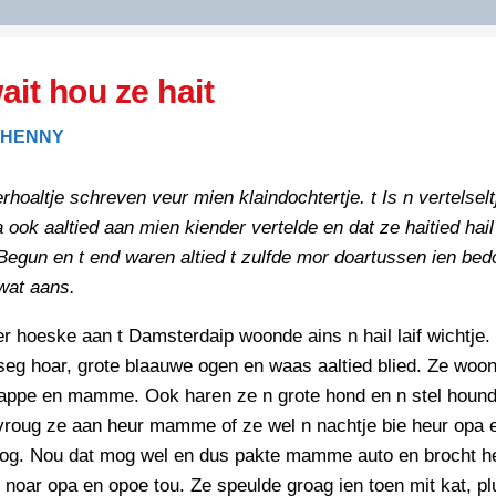
DIDELDOM.COM
ait hou ze hait
KREUZE
 HENNY
JOEN
HORIZON
rhoaltje schreven veur mien klaindochtertje. t Is n vertelsel
PAZZIPANTEN
a ook aaltied aan mien kiender vertelde en dat ze haitied hai
Begun en t end waren altied t zulfde mor doartussen ien bed
wat aans.
RIED
FLYER
N
er hoeske aan t Damsterdaip woonde ains n hail laif wichtje.
INZENDENS
RIED
FLYER
seg hoar, grote blaauwe ogen en waas aaltied blied. Ze woo
PERSBERICHT
pappe en mamme. Ook haren ze n grote hond en n stel hound
INZENDENS
RIED
vroug ze aan heur mamme of ze wel n nachtje bie heur opa 
SCHRIEFWEDSTRIED
2026
JURYRAPPORT
og. Nou dat mog wel en dus pakte mamme auto en brocht he
FLYER
 noar opa en opoe tou. Ze speulde groag ien toen mit kat, pl