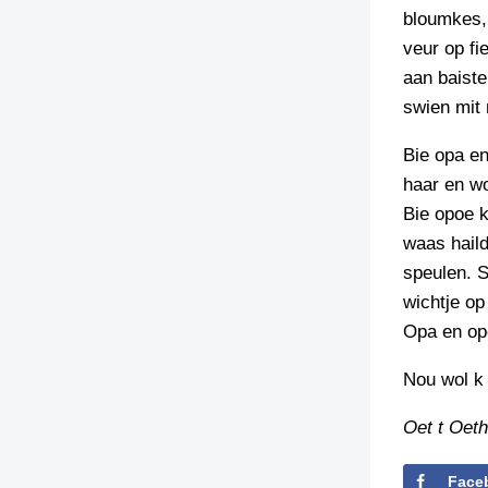
bloumkes, 
TIEDSCHRIFT
veur op fi
KREUZE
aan baiste
TENEEL
swien mit 
VERHOALEN
Bie opa e
haar en w
Bie opoe k
waas haild
speulen. 
wichtje op
Opa en opo
Nou wol k 
Oet t Oeth
Face