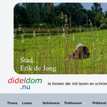
Skip
to
content
Ie kinnen der mit lezen en schri
Thoes
Lezen
Schrievers
Publiceren
Prikbord