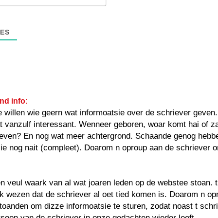
mail*
ES
nd info:
e willen wie geern wat informoatsie over de schriever geven
at vanzulf interessant. Wenneer geboren, woar komt hai of za
even? En nog wat meer achtergrond. Schaande genog hebbe
ie nog nait (compleet). Doarom n oproup aan de schriever 
 veul waark van al wat joaren leden op de webstee stoan. t
k wezen dat de schriever al oet tied komen is. Doarom n op
oanden om dizze informoatsie te sturen, zodat noast t schr
soon van de schriever in onze gedachten wieder leeft.