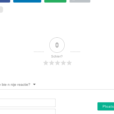
0
Schier?
e bie n nije reactie?
Noam*
E-