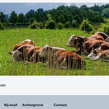
even
Nij-braif
Achtergrond
Contact