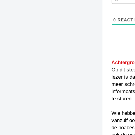
0
REACTI
Achtergro
Op dit ste
lezer is d
meer schr
informoats
te sturen.
Wie hebben
vanzulf oo
de noabest
ook de per