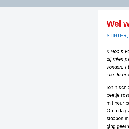
LITERATUUR
OPSTUREN
GEDICHTEN
Wel w
OVEREG
SPELLENSCONTROLE
HAIKU’S
BIENOAMEN
STIGTER,
SCHRIEFREGELS
LAIDJES
LAIDTEKSTEN
LEGENDEN
k Heb n ve
LIMERICKS
dij mien p
RECEPTEN
LUUSTERN
vonden. t 
SPREUKEN
elke keer 
SCHRIEFWEDST
2024
VEURDRACHTE
Ien n schi
SCHRIEFWEDST
beetje ros
2025
mit heur 
SCHRIEFWEDST
Op n dag 
2026
sloapen m
ging geern
STRIPS