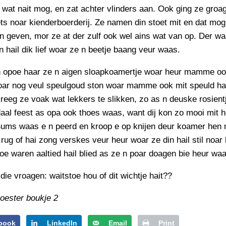
PERSBERICHT
wat nait mog, en zat achter vlinders aan. Ook ging ze groa
ets noar kienderboerderij. Ze namen din stoet mit en dat mog
FOTO’S
n geven, mor ze at der zulf ook wel ains wat van op. Der w
n hail dik lief woar ze n beetje baang veur waas.
n opoe haar ze n aigen sloapkoamertje woar heur mamme oo
oar nog veul speulgoud ston woar mamme ook mit speuld ha
reeg ze voak wat lekkers te slikken, zo as n deuske rosient
aal feest as opa ook thoes waas, want dij kon zo mooi mit 
Sums waas e n peerd en kroop e op knijen deur koamer hen m
 rug of hai zong verskes veur heur woar ze din hail stil noar 
e waren aaltied hail blied as ze n poar doagen bie heur waa
die vroagen: waitstoe hou of dit wichtje hait??
oester boukje 2
book
LinkedIn
Email
Print