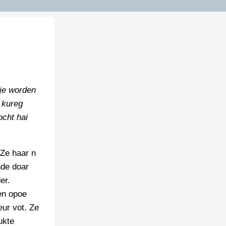
tje worden
l kureg
ocht hai
 Ze haar n
nde doar
er.
en opoe
ur vot. Ze
ukte