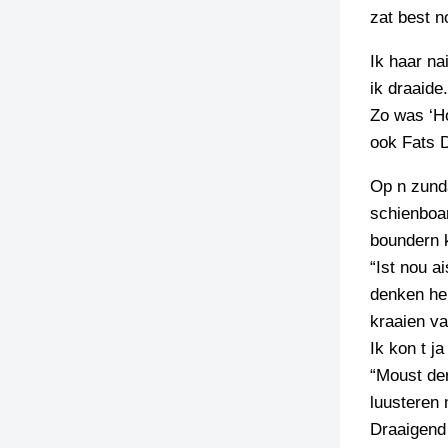
zat best n
TIEDSCHRIFT
KREUZE
Ik haar na
ik draaide.
TENEEL
Zo was ‘Ho
VERHOALEN
ook Fats 
Op n zunda
schienboar
boundern
“Ist nou ai
denken he
kraaien va
Ik kon t j
“Moust der
luusteren 
Draaigend 