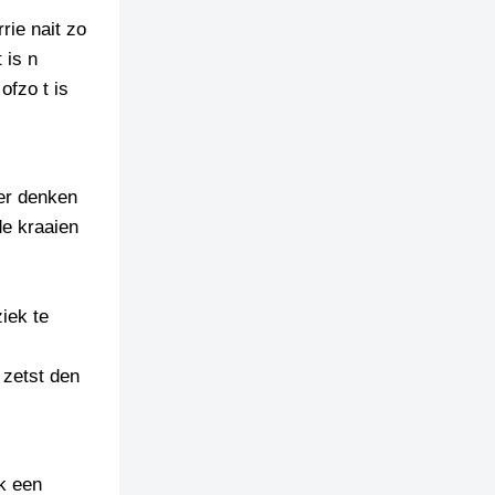
rrie nait zo
 is n
ofzo t is
eer denken
e kraaien
iek te
 zetst den
ik een