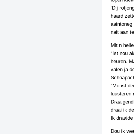
‘Dij rötjon
haard zett
aaintoneg 
nait aan t
Mit n hell
“Ist nou ai
heuren. M
valen ja d
Schoapacht
“Moust der
luusteren 
Draaigend 
draai ik d
Ik draaid
Dou ik wee