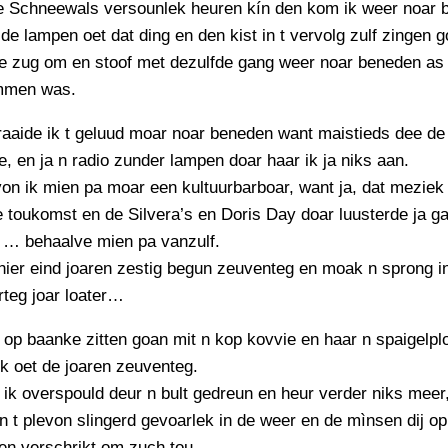
de Schneewals versounlek heuren kín den kom ik weer noar 
e de lampen oet dat ding en den kist in t vervolg zulf zingen g
de zug om en stoof met dezulfde gang weer noar beneden as 
mmen was.
aaide ik t geluud moar noar beneden want maistieds dee de
e, en ja n radio zunder lampen doar haar ik ja niks aan.
on ik mien pa moar een kultuurbarboar, want ja, dat mezie
 toukomst en de Silvera’s en Doris Day doar luusterde ja ga
 … behaalve mien pa vanzulf.
 hier eind joaren zestig begun zeuventeg en moak n sprong in
teg joar loater…
 op baanke zitten goan mit n kop kovvie en haar n spaigelpl
k oet de joaren zeuventeg.
 ik overspould deur n bult gedreun en heur verder niks meer
 t plevon slingerd gevoarlek in de weer en de mìnsen dij op
en verschrikt om zuch tou.