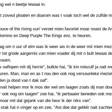
PERSBERICHT
og wel n beetje lewaai in.
FOTO’S
it zoveul ploaten en doarom was t voak toch wel de zulfde m
use of the rising sun’ veroet mien favoriet moar noast de 
Domino en Deep Purple The Kings enz. te heuren.
g om n uur of elm was ik weer ais in de weer mit mien mezi
 tot grode aargernis van mien voader dij mit n bult lewaai de
 kwam.
s oaflopen mit dij herrie”, bulkte hai, “ik kin miezulf ja nait m
uren. Man, man en as t nou den ook nog versounleke meziek
len ja dood van t dak oaf”.
a nait helpen mor ik mos der wel om laagen zoals dij man doa
 ook nog om laagen” zee hai, “ik perbaaier beneden ook me
moar mit dat gejank van die heur ik der niks van”.
stak hai n vinger op en zee, “Ast doe dat geblér nait zachter