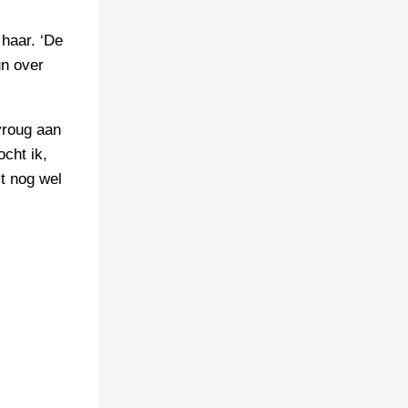
 haar. ‘De
un over
 vroug aan
ocht ik,
 t nog wel