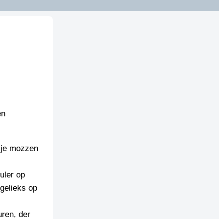
en
 je mozzen
uler op
ugelieks op
uren, der