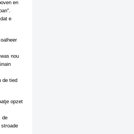
boven en
oan”.
dat e
 oalheer
k was nou
inain
 de tied
oatje opzet
, de
 stroade