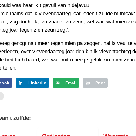
kould was haar ik t gevuil van n dejavuu.
 mie inains dat ik vievendaarteg joar leden t zulfde mitmoakt
ald’, zug docht ik, ‘zo voader zo zeun, wel wait wat mien ze
teg joar tegen zien zeun zegt’.
pieteg genogt nait meer tegen mien pa zeggen, hai is veul te
verleden, over vievendaarteg joar den bin ik vieventachteg d
de tied toch haard, wel wait mit n beetje gelok kin mien zeun
rtellen.
book
LinkedIn
Email
Print
van t zulfde: