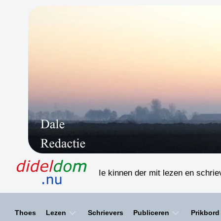
Skip
to
content
Ie kinnen der mit lezen en schri
Thoes
Lezen
Schrievers
Publiceren
Prikbord