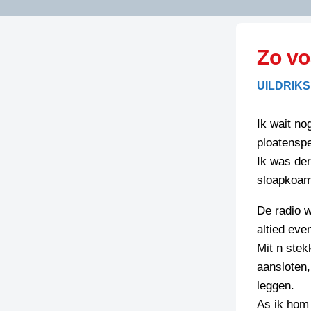
LITERATUUR
OPSTUREN
GEDICHTEN
Zo vo
OVEREG
SPELLENSCONTROLE
HAIKU’S
BIENOAMEN
UILDRIKS
SCHRIEFREGELS
LAIDJES
LAIDTEKSTEN
LEGENDEN
Ik wait no
LIMERICKS
ploatenspe
RECEPTEN
LUUSTERN
Ik was der
SPREUKEN
sloapkoame
SCHRIEFWEDST
2024
VEURDRACHTE
De radio 
SCHRIEFWEDST
altied eve
2025
Mit n stek
SCHRIEFWEDST
aansloten,
2026
leggen.
As ik hom 
STRIPS