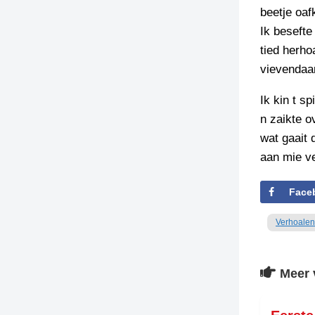
beetje oaf
Ik besefte
tied herho
vievendaar
Ik kin t s
n zaikte o
wat gaait 
aan mie ve
Face
Verhoalen
Meer 