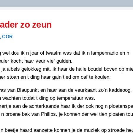
DIDELDOM.COM
ader zo zeun
KREUZE
, COR
JOEN
HORIZON
g wel dou ik n joar of twaalm was dat ik n lampenradio en n
PAZZIPANTEN
uler kocht haar veur vief gulden.
 ja aibels gelokkeg mit, ik haar de haile boudel boven op mi
r stoan en t ding haar gain tied om oaf te koulen.
RIED
FLYER
N
was van Blaupunkt en haar aan de veurkaant zo’n kaddeoog,
INZENDENS
RIED
FLYER
n wachten totdat t ding op temperatuur was.
PERSBERICHT
kertje aan de achterkaande haar ik der ook nog n ploatenspe
INZENDENS
RIED
 n broene bak van Philips, je konnen der wel tien ploaten to
SCHRIEFWEDSTRIED
2026
JURYRAPPORT
FLYER
n beetje haard aanzette konnen je de muziek op stroade he