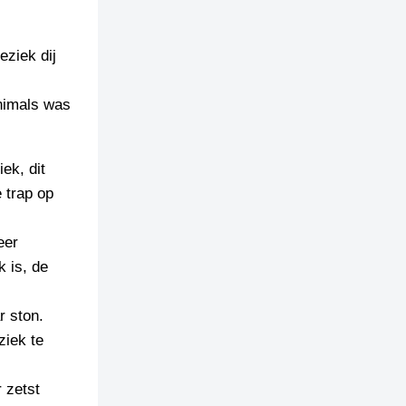
eziek dij
Animals was
ek, dit
 trap op
eer
 is, de
r ston.
ziek te
 zetst