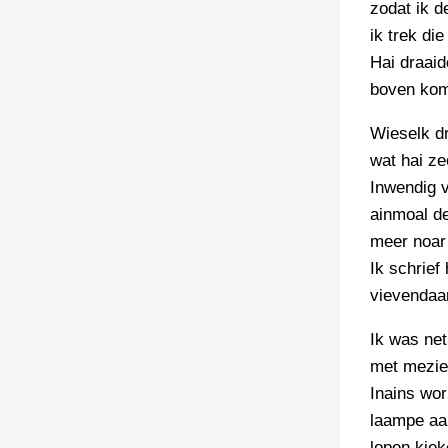
zodat ik 
ik trek di
Hai draai
boven ko
Wieselk dr
wat hai ze
Inwendig v
ainmoal de
meer noar
Ik schrief
vievendaar
Ik was net
met mezie
Inains wor
laampe aan
lopen kiek