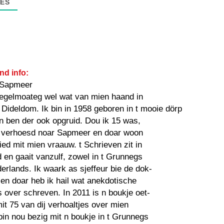
ES
nd info:
 Sapmeer
regelmoateg wel wat van mien haand in
Dideldom. Ik bin in 1958 geboren in t mooie dörp
n ben der ook opgruid. Dou ik 15 was,
 verhoesd noar Sapmeer en doar woon
tied mit mien vraauw. t Schrieven zit in
 en gaait vanzulf, zowel in t Grunnegs
derlands. Ik waark as sjeffeur bie de dok-
 en doar heb ik hail wat anekdotische
s over schreven. In 2011 is n boukje oet-
 75 van dij verhoaltjes over mien
bin nou bezig mit n boukje in t Grunnegs