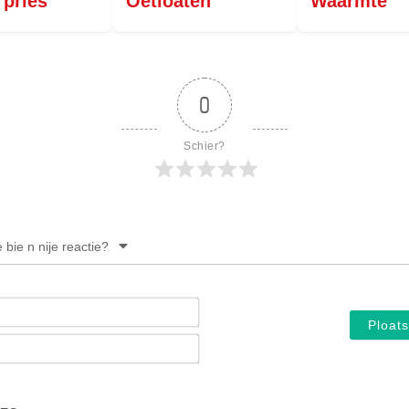
 pries
Oetloaten
Waarmte
0
Schier?
e bie n nije reactie?
Noam*
E-
mail*