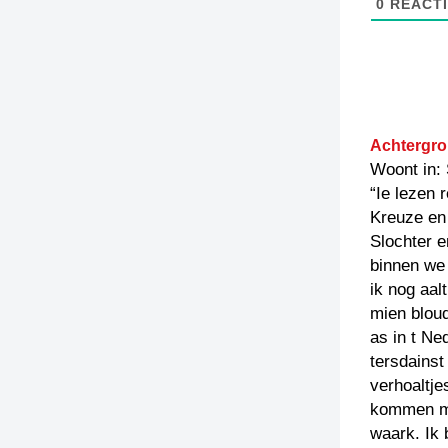
0
REACTI
Achtergro
Woont in:
“Ie lezen 
Kreuze en 
Slochter e
binnen we
ik nog aal
mien bloud
as in t Ne
tersdainst
verhoaltje
kommen mit
waark. Ik 