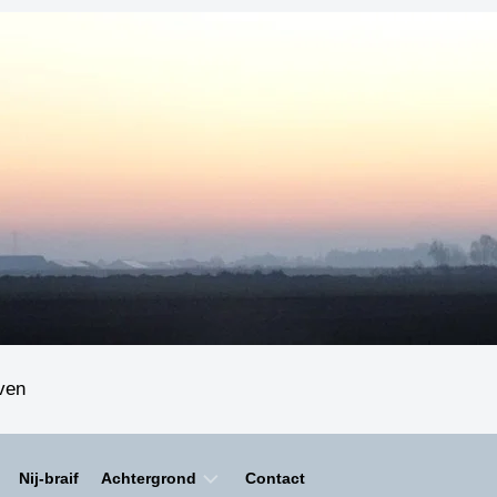
even
Nij-braif
Achtergrond
Contact