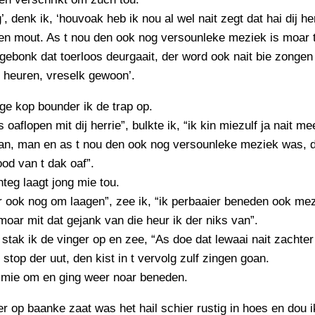
g’, denk ik, ‘houvoak heb ik nou al wel nait zegt dat hai dij he
en mout. As t nou den ook nog versounleke meziek is moar t
gebonk dat toerloos deurgaait, der word ook nait bie zongen 
e heuren, vreselk gewoon’.
ege kop bounder ik de trap op.
s oaflopen mit dij herrie”, bulkte ik, “ik kin miezulf ja nait m
an, man en as t nou den ook nog versounleke meziek was, d
ood van t dak oaf”.
eg laagt jong mie tou.
 ook nog om laagen”, zee ik, “ik perbaaier beneden ook mez
moar mit dat gejank van die heur ik der niks van”.
stak ik de vinger op en zee, “As doe dat lewaai nait zachter
e stop der uut, den kist in t vervolg zulf zingen goan.
e mie om en ging weer noar beneden.
r op baanke zaat was het hail schier rustig in hoes en dou 