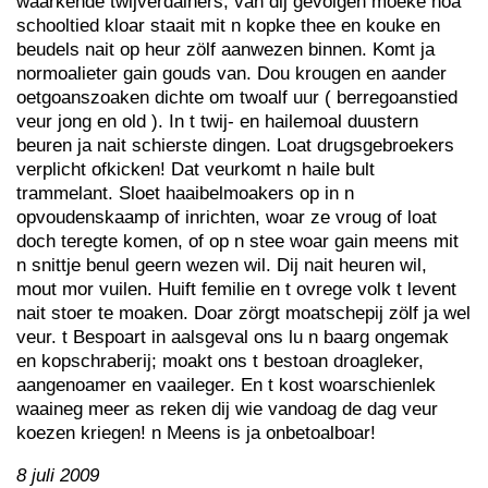
waarkende twijverdainers, van dij gevolgen moeke noa
schooltied kloar staait mit n kopke thee en kouke en
beudels nait op heur zölf aanwezen binnen. Komt ja
normoalieter gain gouds van. Dou krougen en aander
oetgoanszoaken dichte om twoalf uur ( berregoanstied
veur jong en old ). In t twij- en hailemoal duustern
beuren ja nait schierste dingen. Loat drugsgebroekers
verplicht ofkicken! Dat veurkomt n haile bult
trammelant. Sloet haaibelmoakers op in n
opvoudenskaamp of inrichten, woar ze vroug of loat
doch teregte komen, of op n stee woar gain meens mit
n snittje benul geern wezen wil. Dij nait heuren wil,
mout mor vuilen. Huift femilie en t ovrege volk t levent
nait stoer te moaken. Doar zörgt moatschepij zölf ja wel
veur. t Bespoart in aalsgeval ons lu n baarg ongemak
en kopschraberij; moakt ons t bestoan droagleker,
aangenoamer en vaaileger. En t kost woarschienlek
waaineg meer as reken dij wie vandoag de dag veur
koezen kriegen! n Meens is ja onbetoalboar!
8 juli 2009