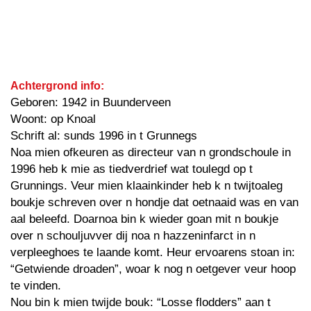
Achtergrond info:
Geboren: 1942 in Buunderveen
Woont: op Knoal
Schrift al: sunds 1996 in t Grunnegs
Noa mien ofkeuren as directeur van n grondschoule in
1996 heb k mie as tiedverdrief wat toulegd op t
Grunnings. Veur mien klaainkinder heb k n twijtoaleg
boukje schreven over n hondje dat oetnaaid was en van
aal beleefd. Doarnoa bin k wieder goan mit n boukje
over n schouljuvver dij noa n hazzeninfarct in n
verpleeghoes te laande komt. Heur ervoarens stoan in:
“Getwiende droaden”, woar k nog n oetgever veur hoop
te vinden.
Nou bin k mien twijde bouk: “Losse flodders” aan t