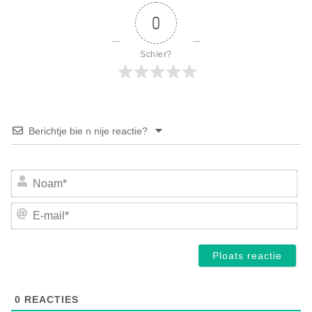
0
Schier?
Berichtje bie n nije reactie?
No
E-
mai
0
REACTIES