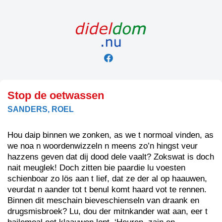
Skip
to
content
Stop de oetwassen
SANDERS, ROEL
Hou daip binnen we zonken, as we t normoal vinden, as
we noa n woordenwizzeln n meens zo’n hingst veur
hazzens geven dat dij dood dele vaalt? Zokswat is doch
nait meuglek! Doch zitten bie paardie lu voesten
schienboar zo lös aan t lief, dat ze der al op haauwen,
veurdat n aander tot t benul komt haard vot te rennen.
Binnen dit meschain bieveschienseln van draank en
drugsmisbroek? Lu, dou der mitnkander wat aan, eer t