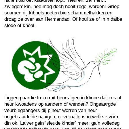
hailemoal oet klaauwen lopt. ‘Heuren, zain en…
zwiegen’ kin, nee mag doch nooit regel worden! Griep
soamen dij kibbelsnoeten bie schammelhakken en
droag ze over aan Hermandad. Of koul ze of in n daibe
slode of knoal.
Liggen paardie lu zo mit heur aigen in klinne dat ze aal
heur kwoadens op aandern of wenden? Ongeaargde
veurbiegaangers dij pineut worren van heur
ongebraaidelde naaigen tot vernailens in welkse vörm
din ok. Laiver gain ‘sleudelkinder’ meer; gain volledeg