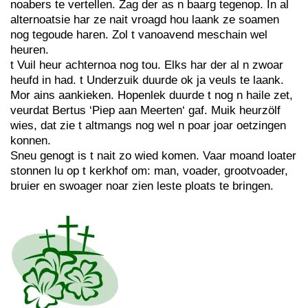
noabers te vertellen. Zag der as n baarg tegenop. In al
alternoatsie har ze nait vroagd hou laank ze soamen
nog tegoude haren. Zol t vanoavend meschain wel
heuren.
t Vuil heur achternoa nog tou. Elks har der al n zwoar
heufd in had. t Underzuik duurde ok ja veuls te laank.
Mor ains aankieken. Hopenlek duurde t nog n haile zet,
veurdat Bertus ‘Piep aan Meerten‘ gaf. Muik heurzölf
wies, dat zie t altmangs nog wel n poar joar oetzingen
konnen.
Sneu genogt is t nait zo wied komen. Vaar moand loater
stonnen lu op t kerkhof om: man, voader, grootvoader,
bruier en swoager noar zien leste ploats te bringen.