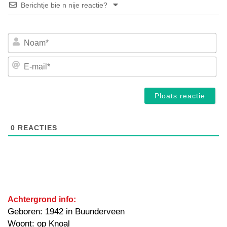
Berichtje bie n nije reactie?
No
E-
mai
0
REACTIES
Achtergrond info:
Geboren: 1942 in Buunderveen
Woont: op Knoal