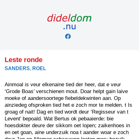
Skip
to
content
Leste ronde
SANDERS, ROEL
Ainmoal is veur elkenaine tied der heer, dat e veur
‘Grode Boas’ verschienen mout. Doar helpt gain laive
moeke of aandersoortege fiebeldekwinten aan. Op
ainziedeg ofsproken tied het e zoch mor te melden. t Is
groag of nait! Dag en tied wordt deur ‘Regisseur van t
Levent’ bepoald. Wat Bertus ok pebaaierde: bie
hoesdokter deure der sikkom oet lopen; zaikenhoes in
en oet goan, aine underzuik noa t aander woar e zoch