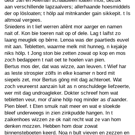
deur Jan en Alleman schaauwen loaten mos; bezuik
aan verschillende lapzaalvers; allerhaande hoesmiddels
der op lösloaten; t hölp aal mitnkander gain sikkepit. t Is
altmoal vergees.
Sniedens in t lief werren allènt mor aarger en namen
nait of. Kon bie toeren nait op of dele. Lag t laifst zo
laang meuglek op bèrre. Lenoa was der paartieds euvel
mit aan. Tebletten, waarme melk mit hunneg, n kejakje
niks hölp. t Jong ston bie zetten zowat op kop en mos
zoch bedappern t nait oet te hoelen van pien.
Bertus mos der, dat was wizze, aan leuven. t Wief har
as leste strospier zölfs in elke koamer n bord mit
siepels zet, mor Bertus göng mit dag achteroet. Wat
zoch veureerst aanzain luit as n onschuldege liefzeerte,
wer mit dag undroagleker. Dokter schreef hom wat
tebletten veur, mor d’aine hölp nog minder as d’aander.
Pien bleef. t Eten smuik nait meer en wat e sloekde
bleef underweegs in zien zinkpudde hangen. In t
zaikenhoes wizzen ze ok nait recht wat ze van hom
denken mozzen. Hebben hom doar zowat
binnensteboeten keerd. Noa n bult vieven en zezzen en