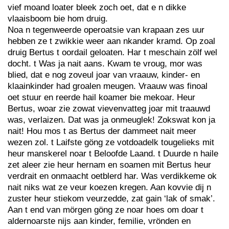
vief moand loater bleek zoch oet, dat e n dikke
vlaaisboom bie hom druig.
Noa n tegenweerde operoatsie van krapaan zes uur
hebben ze t zwikkie weer aan nkander kramd. Op zoal
druig Bertus t oordail geloaten. Har t meschain zölf wel
docht. t Was ja nait aans. Kwam te vroug, mor was
blied, dat e nog zoveul joar van vraauw, kinder- en
klaainkinder had groalen meugen. Vraauw was finoal
oet stuur en reerde hail koamer bie mekoar. Heur
Bertus, woar zie zowat vievenvatteg joar mit traauwd
was, verlaizen. Dat was ja onmeuglek! Zokswat kon ja
nait! Hou mos t as Bertus der dammeet nait meer
wezen zol. t Laifste göng ze votdoadelk tougelieks mit
heur manskerel noar t Beloofde Laand. t Duurde n haile
zet aleer zie heur hernam en soamen mit Bertus heur
verdrait en onmaacht oetblerd har. Was verdikkeme ok
nait niks wat ze veur koezen kregen. Aan kovvie dij n
zuster heur stiekom veurzedde, zat gain ‘lak of smak’.
Aan t end van mörgen göng ze noar hoes om doar t
aldernoarste nijs aan kinder, femilie, vrönden en