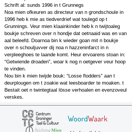
Schrift al: sunds 1996 in t Grunnegs
Noa mien ofkeuren as directeur van n grondschoule in
1996 heb k mie as tiedverdrief wat toulegd op t
Grunnings. Veur mien klaainkinder heb k n twijtoaleg
boukje schreven over n hondje dat oetnaaid was en van
aal beleefd. Doarnoa bin k wieder goan mit n boukje
over n schouljuvver dij noa n hazzeninfarct in n
verpleeghoes te laande komt. Heur ervoarens stoan in:
“Getwiende droaden”, woar k nog n oetgever veur hoop
te vinden.
Nou bin k mien twijde bouk: “Losse flodders” aan t
deurplougen om t zoakie wat leesboarder te moaken. t
Bestait oet n twintegtaal lösse verhoalen en evenzoveul
verskes.