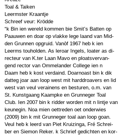
Toal & Taiken
Leermster Kraantje
Schreef veur: Krödde
“k Bin ien wereld kommen bie Smit’s Batten op
Paauwen en doar op vlakke lege laand van Mid-
den Grunnen opgruid. Vanòf 1967 heb k ien
Leerms touholden. As leroar Ingels, loater as di-
recteur van K.ter Laan Mavo en ploatsvervan-
gend rector van Ommelander College ien n
Daam heb k kost verdaind. Doarnoast bin k dik
datteg joar aan loop west mit harddroavers en lid
west van veul verainens en besturen, o.m. van
St. Kunstgaang Kaampke en Grunneger Toal
Club. Ien 2007 bin k ridder worden mit n lintje van
keunegin. Noa mien oettreden oet onderwies
(2009) bin k mit Grunneger toal aan loop goan.
Veul heb k leerd van Piet Kruizinga, Fré Schrei-
ber en Siemon Reker. k Schrief gedichten en kor-