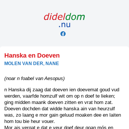
Skip
to
content
Hanska en Doeven
MOLEN VAN DER, NANE
(noar n foabel van Aesopus)
n Hanska dij zaag dat doeven ien doevemat goud vud
werden, vaarfde homzulf wit om op n doef te lieken;
ging midden maank doeven zitten en vrat hom zat.
Doeven dochden dat widde hanska ain van heurzulf
was, zo laang e mor gain geluud moaken dee en laiten
hom tou bie heur vouer.
Mor ais vergat e dat e veur doef deur goan mós en