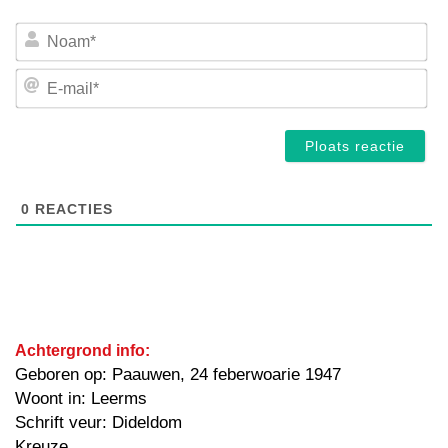
No
E-
mai
0
REACTIES
Achtergrond info:
Geboren op: Paauwen, 24 feberwoarie 1947
Woont in: Leerms
Schrift veur: Dideldom
Kreuze