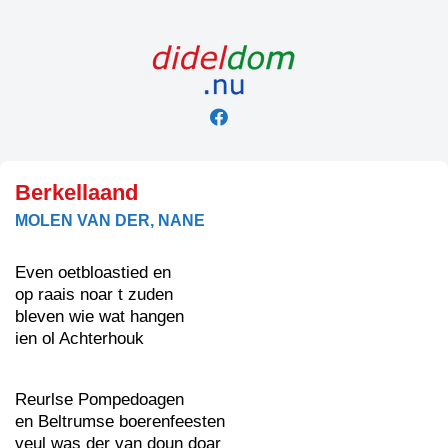
Skip
to
content
Berkellaand
MOLEN VAN DER, NANE
Even oetbloastied en
op raais noar t zuden
bleven wie wat hangen
ien ol Achterhouk
Reurlse Pompedoagen
en Beltrumse boerenfeesten
veul was der van doun doar