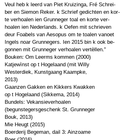
Veul heb k leerd van Piet Kruizinga, Fré Schrei-
ber en Siemon Reker. k Schrief gedichten en kor-
te verhoalen ien Grunneger toal en korte ver-
hoalen ien Nederlands. k Oefen mit schrieven
deur Foabels van Aesopus om te toalen vanoet
Ingels noar Grunnegers. Ien 2015 bin k ook be-
gonnen mit Grunneger verhoalen vertèllen.”
Bouken: Om Leerms kommen (2000)
Katjewìnst op t Hogelaand (mit Willy
Westerdiek, Kunstgaang Kaampke,
2013)
Gaanzen Gakken en Kikkers Kwakken
op t Hogelaand (Sikkema, 2014)
Bundels: Vekansieverhoalen
(begunstegersgeschenk St. Grunneger
Bouk, 2013)
Mie Heugt (2015)
Boerderij Begeman, dail 3: Ainzoame
Boer (2016)