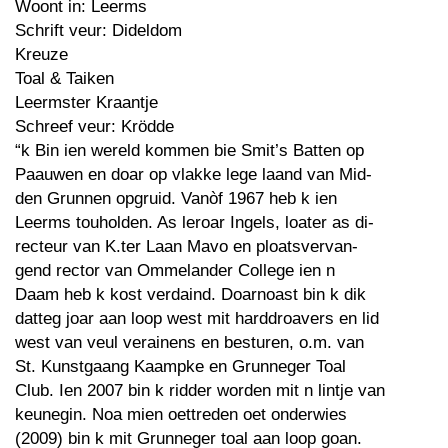
Woont in: Leerms
Schrift veur: Dideldom
Kreuze
Toal & Taiken
Leermster Kraantje
Schreef veur: Krödde
“k Bin ien wereld kommen bie Smit’s Batten op
Paauwen en doar op vlakke lege laand van Mid-
den Grunnen opgruid. Vanòf 1967 heb k ien
Leerms touholden. As leroar Ingels, loater as di-
recteur van K.ter Laan Mavo en ploatsvervan-
gend rector van Ommelander College ien n
Daam heb k kost verdaind. Doarnoast bin k dik
datteg joar aan loop west mit harddroavers en lid
west van veul verainens en besturen, o.m. van
St. Kunstgaang Kaampke en Grunneger Toal
Club. Ien 2007 bin k ridder worden mit n lintje van
keunegin. Noa mien oettreden oet onderwies
(2009) bin k mit Grunneger toal aan loop goan.