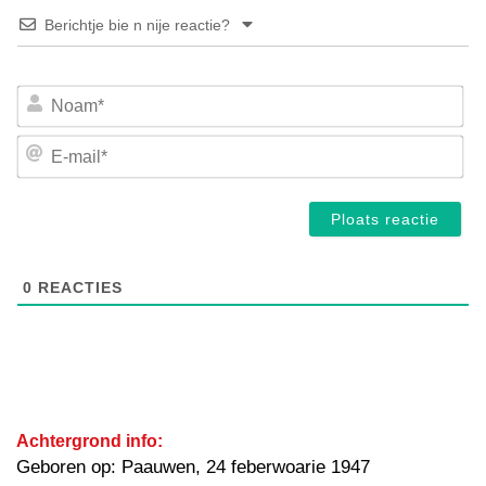
Berichtje bie n nije reactie?
No
E-
mai
0
REACTIES
Achtergrond info:
Geboren op: Paauwen, 24 feberwoarie 1947