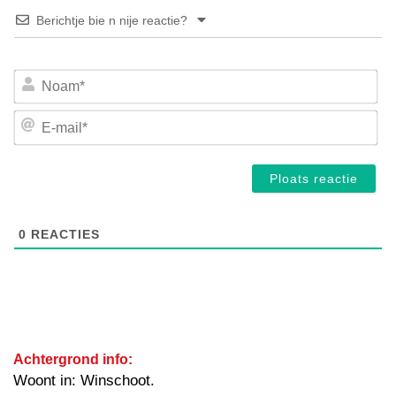
Berichtje bie n nije reactie?
No
E-
mai
0
REACTIES
Achtergrond info:
Woont in: Winschoot.