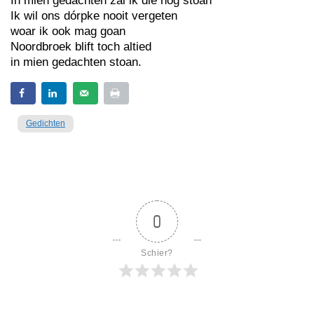
In mien gedachten zai ik die nog stoan
Ik wil ons dórpke nooit vergeten
woar ik ook mag goan
Noordbroek blift toch altied
in mien gedachten stoan.
Gedichten
0
Schier?