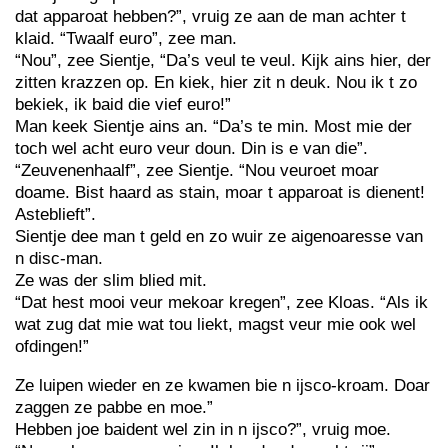
dat apparoat hebben?”, vruig ze aan de man achter t
klaid. “Twaalf euro”, zee man.
“Nou”, zee Sientje, “Da’s veul te veul. Kijk ains hier, der
zitten krazzen op. En kiek, hier zit n deuk. Nou ik t zo
bekiek, ik baid die vief euro!”
Man keek Sientje ains an. “Da’s te min. Most mie der
toch wel acht euro veur doun. Din is e van die”.
“Zeuvenenhaalf”, zee Sientje. “Nou veuroet moar
doame. Bist haard as stain, moar t apparoat is dienent!
Asteblieft”.
Sientje dee man t geld en zo wuir ze aigenoaresse van
n disc-man.
Ze was der slim blied mit.
“Dat hest mooi veur mekoar kregen”, zee Kloas. “Als ik
wat zug dat mie wat tou liekt, magst veur mie ook wel
ofdingen!”
Ze luipen wieder en ze kwamen bie n ijsco-kroam. Doar
zaggen ze pabbe en moe.”
Hebben joe baident wel zin in n ijsco?”, vruig moe.