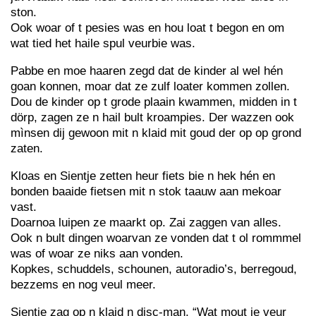
ston.
Ook woar of t pesies was en hou loat t begon en om
wat tied het haile spul veurbie was.
Pabbe en moe haaren zegd dat de kinder al wel hén
goan konnen, moar dat ze zulf loater kommen zollen.
Dou de kinder op t grode plaain kwammen, midden in t
dörp, zagen ze n hail bult kroampies. Der wazzen ook
mìnsen dij gewoon mit n klaid mit goud der op op grond
zaten.
Kloas en Sientje zetten heur fiets bie n hek hén en
bonden baaide fietsen mit n stok taauw aan mekoar
vast.
Doarnoa luipen ze maarkt op. Zai zaggen van alles.
Ook n bult dingen woarvan ze vonden dat t ol rommmel
was of woar ze niks aan vonden.
Kopkes, schuddels, schounen, autoradio’s, berregoud,
bezzems en nog veul meer.
Sientje zag op n klaid n disc-man. “Wat mout ie veur