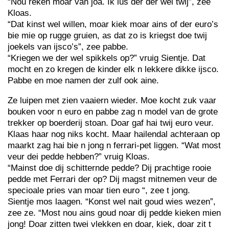
“Nou reken moar van joa. Ik lus der der wel twij”, zee
Kloas.
“Dat kinst wel willen, moar kiek moar ains of der euro’s
bie mie op rugge gruien, as dat zo is kriegst doe twij
joekels van ijsco’s”, zee pabbe.
“Kriegen we der wel spikkels op?” vruig Sientje. Dat
mocht en zo kregen de kinder elk n lekkere dikke ijsco.
Pabbe en moe namen der zulf ook aine.
Ze luipen met zien vaaiern wieder. Moe kocht zuk vaar
bouken voor n euro en pabbe zag n model van de grote
trekker op boerderij stoan. Doar gaf hai twij euro veur.
Klaas haar nog niks kocht. Maar hailendal achteraan op
maarkt zag hai bie n jong n ferrari-pet liggen. “Wat most
veur dei pedde hebben?” vruig Kloas.
“Mainst doe dij schitternde pedde? Dij prachtige rooie
pedde met Ferrari der op? Dij magst mitnemen veur de
specioale pries van moar tien euro “, zee t jong.
Sientje mos laagen. “Konst wel nait goud wies wezen”,
zee ze. “Most nou ains goud noar dij pedde kieken mien
jong! Doar zitten twei vlekken en doar, kiek, doar zit t