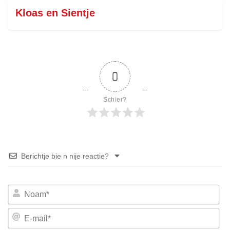
Kloas en Sientje
0
Schier?
Berichtje bie n nije reactie?
No
E-
mai