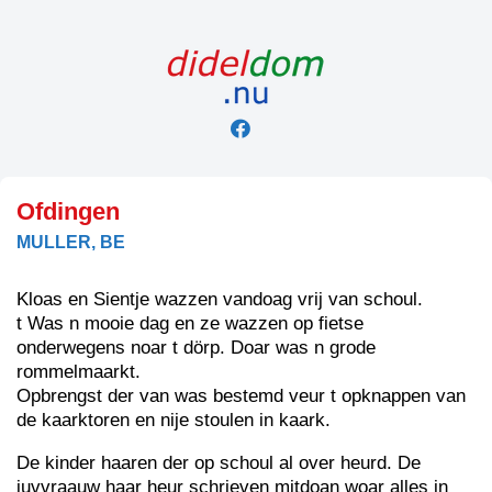
Skip
to
content
Ofdingen
MULLER, BE
Kloas en Sientje wazzen vandoag vrij van schoul.
t Was n mooie dag en ze wazzen op fietse
onderwegens noar t dörp. Doar was n grode
rommelmaarkt.
Opbrengst der van was bestemd veur t opknappen van
de kaarktoren en nije stoulen in kaark.
De kinder haaren der op schoul al over heurd. De
juvvraauw haar heur schrieven mitdoan woar alles in