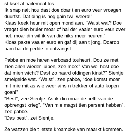
stiksel al hailemoal lös.
Ik snap nait hou dast doe doar tien euro veur vroagen
duurfst. Dat ding is nog gain twij weerd!”
Klaas keek heur mit open mond aan. “Waist wat? Doe
vragst dien bruier moar of hai der vaaier euro veur over
het, moar din wil ik van die niks meer heuren.”
Kloas pakte vaaier euro en gaf dij aan t jong. Doarop
nam hai de pedde in ontvangst.
Pabbe en moe haren verboasd touheurt. Dou ze met
zien allen wieder luipen, zee moe:” Van wel hest doe
dat mien wicht? Dast zo haard ofdingen kinst?” Sientje
smeigelde wat. “Waist”, zee pabbe, “doe komst moar
mit mie mit as wie weer ains n trekker of auto kopen
goan!”
“Best”, zee Sientje. As ik din moar de helft van de
opbrengst krieg”. “Van mie magst tien persent hebben”,
zee pabbe.
“Das best”, zei Sientje.
Ze wazzen bie t letste kroampke van maarkt kommen.