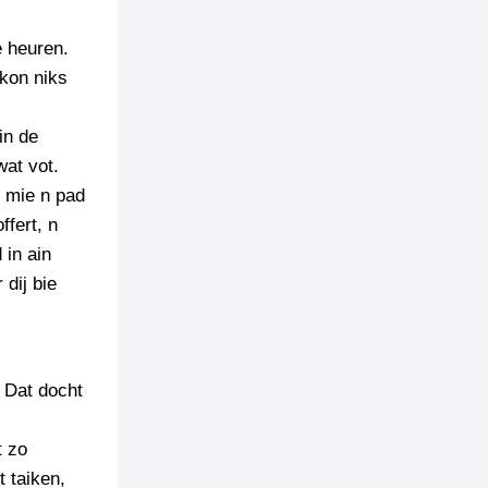
e heuren.
 kon niks
in de
wat vot.
k mie n pad
ffert, n
 in ain
 dij bie
 Dat docht
t zo
 taiken,