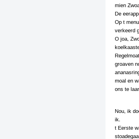
mien Zwoan
TIEDSCHRIFT
De eerappe
KREUZE
Op t menu 
TENEEL
verkeerd g
O joa, Zwo
VERHOALEN
koelkaaste
Regelmoate
groaven no
ananasring
moal en wa
ons te laa
Nou, ik do
ik.
t Eerste w
stoadegaan