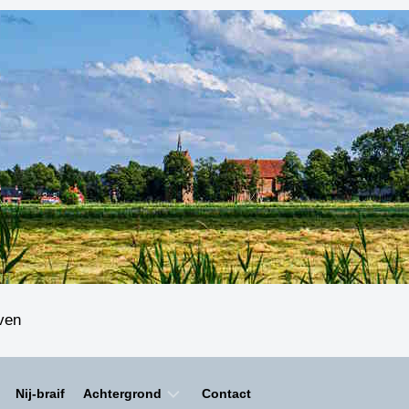
even
Nij-braif
Achtergrond
Contact