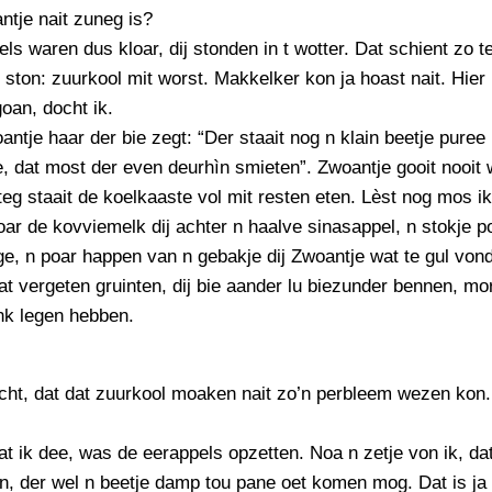
PERSBERICHT
tje nait zuneg is?
ls waren dus kloar, dij stonden in t wotter. Dat schient zo t
FOTO’S
ston: zuurkool mit worst. Makkelker kon ja hoast nait. Hier
oan, docht ik.
antje haar der bie zegt: “Der staait nog n klain beetje puree 
, dat most der even deurhìn smieten”. Zwoantje gooit nooit 
g staait de koelkaaste vol mit resten eten. Lèst nog mos i
ar de kovviemelk dij achter n haalve sinasappel, n stokje po
e, n poar happen van n gebakje dij Zwoantje wat te gul vond
t vergeten gruinten, dij bie aander lu biezunder bennen, mor
nk legen hebben.
cht, dat dat zuurkool moaken nait zo’n perbleem wezen kon.
at ik dee, was de eerappels opzetten. Noa n zetje von ik, da
, der wel n beetje damp tou pane oet komen mog. Dat is ja t