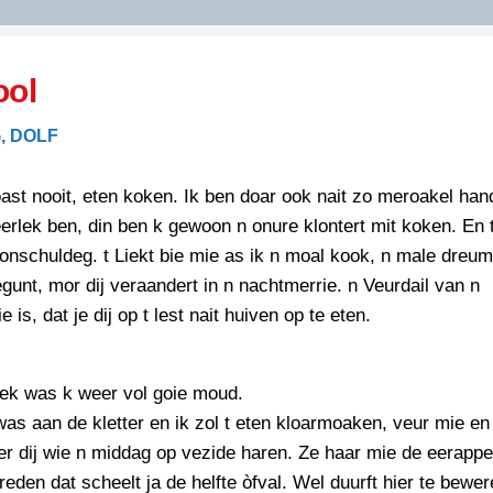
DIDELDOM.COM
ool
KREUZE
, DOLF
JOEN
HORIZON
oast nooit, eten koken. Ik ben doar ook nait zo meroakel han
PAZZIPANTEN
eerlek ben, din ben k gewoon n onure klontert mit koken. En 
 onschuldeg. t Liekt bie mie as ik n moal kook, n male dreum, 
unt, mor dij veraandert in n nachtmerrie. n Veurdail van n
RIED
FLYER
 is, dat je dij op t lest nait huiven op te eten.
N
INZENDENS
RIED
FLYER
PERSBERICHT
ek was k weer vol goie moud.
INZENDENS
RIED
as aan de kletter en ik zol t eten kloarmoaken, veur mie en
SCHRIEFWEDSTRIED
2026
JURYRAPPORT
er dij wie n middag op vezide haren. Ze haar mie de eerappe
FLYER
reden dat scheelt ja de helfte òfval. Wel duurft hier te bewer