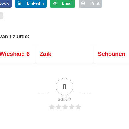
book
LinkedIn
Email
Print
van t zulfde:
Wieshaid 6
Zaik
Schounen
0
Schier?