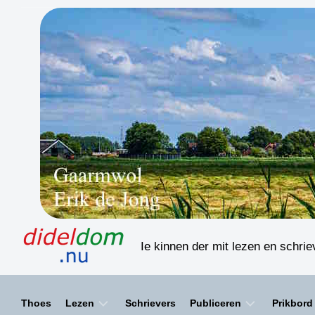
Skip
to
content
Ie kinnen der mit lezen en schri
Thoes
Lezen
Schrievers
Publiceren
Prikbord