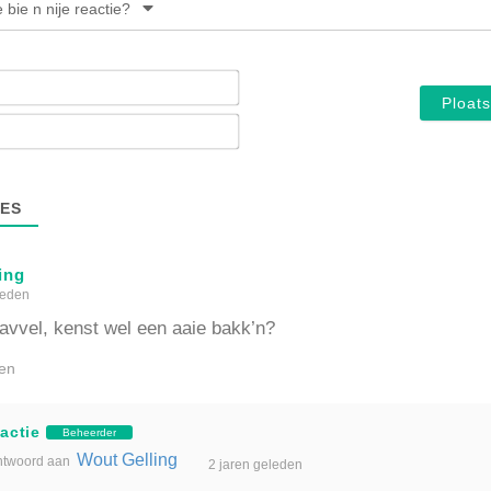
e bie n nije reactie?
Noam*
E-
mail*
ES
ing
leden
vvel, kenst wel een aaie bakk’n?
en
actie
Beheerder
Wout Gelling
twoord aan
2 jaren geleden