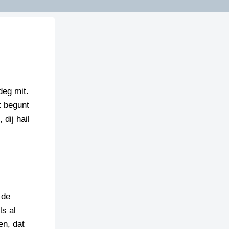
deg mit.
t begunt
dij hail
 de
ls al
en, dat