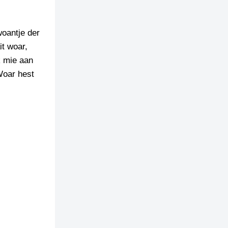
woantje der
it woar,
k mie aan
Woar hest