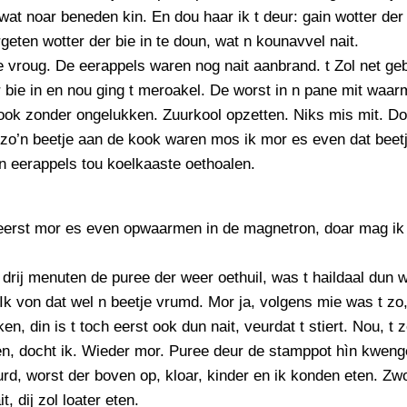
 wat noar beneden kin. En dou haar ik t deur: gain wotter der 
geten wotter der bie in te doun, wat n kounavvel nait.
e vroug. De eerappels waren nog nait aanbrand. t Zol net ge
 bie in en nou ging t meroakel. De worst in n pane mit waar
ook zonder ongelukken. Zuurkool opzetten. Niks mis mit. D
zo’n beetje aan de kook waren mos ik mor es even dat beet
n eerappels tou koelkaaste oethoalen.
eerst mor es even opwaarmen in de magnetron, doar mag ik
drij menuten de puree der weer oethuil, was t haildaal dun 
Ik von dat wel n beetje vrumd. Mor ja, volgens mie was t zo,
en, din is t toch eerst ook dun nait, veurdat t stiert. Nou, t z
n, docht ik. Wieder mor. Puree deur de stamppot hìn kwen
rd, worst der boven op, kloar, kinder en ik konden eten. Zw
t, dij zol loater eten.