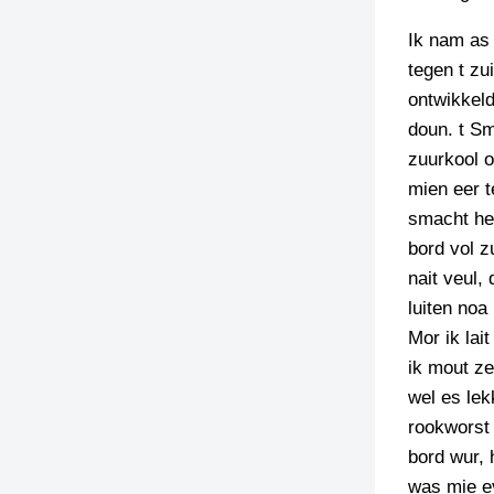
Ik nam as 
tegen t zu
ontwikkeld
doun. t Sm
zuurkool o
mien eer t
smacht heb
bord vol z
nait veul,
luiten noa
Mor ik lai
ik mout ze
wel es lek
rookworst 
bord wur, 
was mie ev