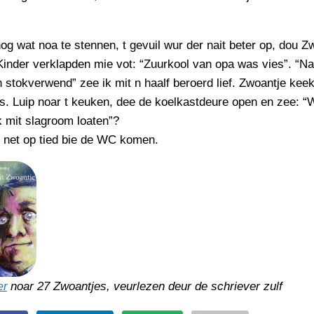
nog wat noa te stennen, t gevuil wur der nait beter op, dou Z
inder verklapden mie vot: “Zuurkool van opa was vies”. “Na
 stokverwend” zee ik mit n haalf beroerd lief. Zwoantje kee
s. Luip noar t keuken, dee de koelkastdeure open en zee: “
k mit slagroom loaten”?
 net op tied bie de WC komen.
noar 27 Zwoantjes, veurlezen deur de schriever zulf
er