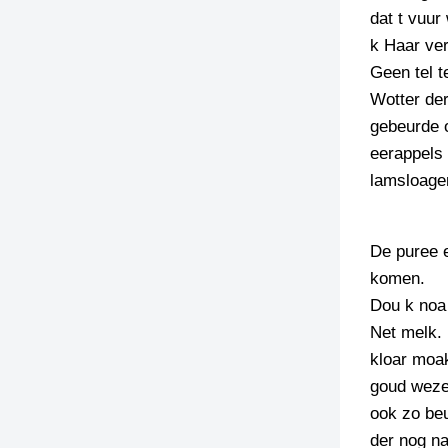
dat t vuur
k Haar ver
Geen tel t
Wotter der
gebeurde 
eerappels 
lamsloage
De puree 
komen.
Dou k noa 
Net melk. 
kloar moak
goud weze
ook zo beu
der nog nai