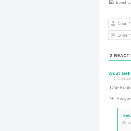
Berichtj
2
REACTI
Wout Gell
2 jaren ge
Doe kouna
Reager
Red
An