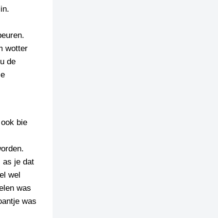
in.
beuren.
m wotter
ou de
je
 ook bie
worden.
 as je dat
el wel
gelen was
oantje was