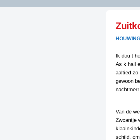
LITERATUUR
OPSTUREN
GEDICHTEN
Zuitk
OVEREG
SPELLENSCONTROLE
HAIKU’S
BIENOAMEN
HOUWING
SCHRIEFREGELS
LAIDJES
LAIDTEKSTEN
LEGENDEN
Ik dou t h
LIMERICKS
As k hail 
RECEPTEN
LUUSTERN
aaltied zo
SPREUKEN
gewoon beg
SCHRIEFWEDST
2024
nachtmerrie
VEURDRACHTE
SCHRIEFWEDST
2025
Van de we
SCHRIEFWEDST
Zwoantje w
2026
klaainkind
schild, om
STRIPS