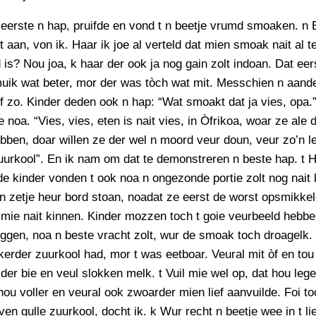
eerste n hap, pruifde en vond t n beetje vrumd smoaken. n 
it aan, von ik. Haar ik joe al verteld dat mien smoak nait al t
 is? Nou joa, k haar der ook ja nog gain zolt indoan. Dat ee
uik wat beter, mor der was tòch wat mit. Messchien n aande
f zo. Kinder deden ook n hap: “Wat smoakt dat ja vies, opa.
e noa. “Vies, vies, eten is nait vies, in Òfrikoa, woar ze ale
ben, doar willen ze der wel n moord veur doun, veur zo’n l
uurkool”. En ik nam om dat te demonstreren n beste hap. t 
 de kinder vonden t ook noa n ongezonde portie zolt nog nait 
 n zetje heur bord stoan, noadat ze eerst de worst opsmikkel
t mie nait kinnen. Kinder mozzen toch t goie veurbeeld hebbe
ggen, noa n beste vracht zolt, wur de smoak toch droagelk. 
kerder zuurkool had, mor t was eetboar. Veural mit òf en tou
der bie en veul slokken melk. t Vuil mie wel op, dat hou leg
hou voller en veural ook zwoarder mien lief aanvuilde. Foi to
en gulle zuurkool, docht ik. k Wur recht n beetje wee in t lie