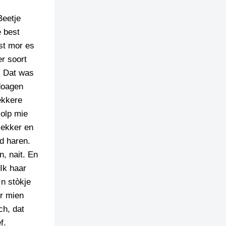
Beetje
e best
rst mor es
r soort
” Dat was
 doagen
ekkere
Holp mie
lekker en
d haren.
n, nait. En
Ik haar
 n stòkje
er mien
ch, dat
f.