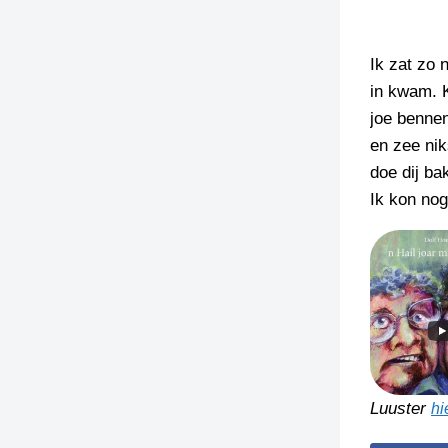
Ik zat zo 
in kwam. K
joe bennen
en zee nik
doe dij ba
Ik kon nog
Luuster
hi