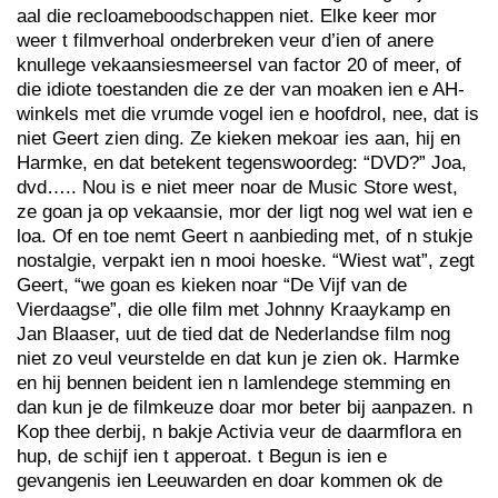
aal die recloameboodschappen niet. Elke keer mor
weer t filmverhoal onderbreken veur d’ien of anere
knullege vekaansiesmeersel van factor 20 of meer, of
die idiote toestanden die ze der van moaken ien e AH-
winkels met die vrumde vogel ien e hoofdrol, nee, dat is
niet Geert zien ding. Ze kieken mekoar ies aan, hij en
Harmke, en dat betekent tegenswoordeg: “DVD?” Joa,
dvd….. Nou is e niet meer noar de Music Store west,
ze goan ja op vekaansie, mor der ligt nog wel wat ien e
loa. Of en toe nemt Geert n aanbieding met, of n stukje
nostalgie, verpakt ien n mooi hoeske. “Wiest wat”, zegt
Geert, “we goan es kieken noar “De Vijf van de
Vierdaagse”, die olle film met Johnny Kraaykamp en
Jan Blaaser, uut de tied dat de Nederlandse film nog
niet zo veul veurstelde en dat kun je zien ok. Harmke
en hij bennen beident ien n lamlendege stemming en
dan kun je de filmkeuze doar mor beter bij aanpazen. n
Kop thee derbij, n bakje Activia veur de daarmflora en
hup, de schijf ien t apperoat. t Begun is ien e
gevangenis ien Leeuwarden en doar kommen ok de