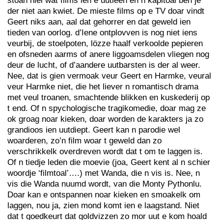
stoan hiel wat films ien e uutleen en n kapitoal ben je
der niet aan kwiet. De mieste films op e TV doar vindt
Geert niks aan, aal dat gehorrer en dat geweld ien
tieden van oorlog. d’Iene ontplovven is nog niet iens
veurbij, de stoelpoten, lözze haalf verkoolde pepieren
en ofsneden aarms of anere liggoamsdelen vliegen nog
deur de lucht, of d’aandere uutbarsten is der al weer.
Nee, dat is gien vermoak veur Geert en Harmke, veural
veur Harmke niet, die het liever n romantisch drama
met veul troanen, smachtende blikken en kuskederij op
t end. Of n spychologische tragikomedie, doar mag ze
ok groag noar kieken, doar worden de karakters ja zo
grandioos ien uutdiept. Geert kan n parodie wel
woarderen, zo’n film woar t geweld dan zo
verschrikkelk overdreven wordt dat t om te laggen is.
Of n tiedje leden die moevie (joa, Geert kent al n schier
woordje ‘filmtoal’….) met Wanda, die n vis is. Nee, n
vis die Wanda nuumd wordt, van die Monty Pythonlu.
Doar kan e ontspannen noar kieken en smoakelk om
laggen, nou ja, zien mond komt ien e laagstand. Niet
dat t goedkeurt dat goldvizzen zo mor uut e kom hoald