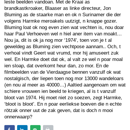
leste beelden vandoan. Met de Kraai as
brandkastkroaker, Blaaser as linke directeur, Jon
Bluming as de staarke man en ok n Surinamer die der
volgens Harmke meroakels uutzigt, n knappe gozer.
Bluming loat ok nog even zien wat vechten is, nou doar
haar Paul Verhoeven wel n hiel aner item van moakt…
Nou ja, dit is ok ja nog mor ‘1974’, toen von je t al
geweldeg as Bluming zien vechtpose aannam.. Och, t
verhoal vindt Geert wat vrumd, mor hij amuseert zuk
wel. En Harmke doet dat ok, al valt ze wel n poar moal
ien sloap, dat overkomt heur dan, zo mor. En de
filmbeelden van de Vierdaagse bennen vanzulf ok wat
nostalgisch, der liepen toen nog mor 13000 wandeloars
(en nou al meer as 40000…) Aaltied aangenoam om wat
schiere vrouwen ien beeld te kriegen, al is t vanzulf
bloot van 1974. Hij moet niet zo soezen, zegt Harmke,
‘bloot is bloot’. En n poar eerliekse boeven die n echte
rötzak onner uut de zak geven, dat is doch n mooi
onnerwaarp?