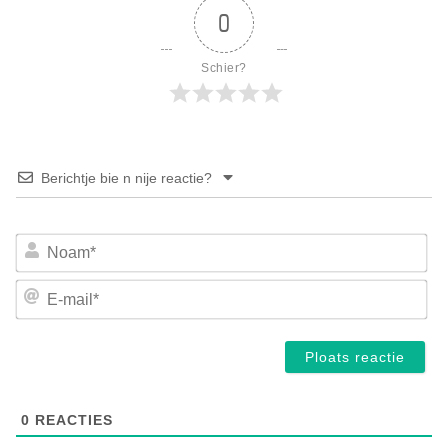
0
Schier?
Berichtje bie n nije reactie?
No
E-
mai
0
REACTIES