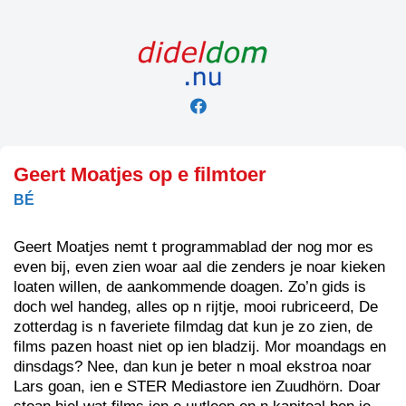
Skip
to
content
Geert Moatjes op e filmtoer
BÉ
Geert Moatjes nemt t programmablad der nog mor es
even bij, even zien woar aal die zenders je noar kieken
loaten willen, de aankommende doagen. Zo’n gids is
doch wel handeg, alles op n rijtje, mooi rubriceerd, De
zotterdag is n faveriete filmdag dat kun je zo zien, de
films pazen hoast niet op ien bladzij. Mor moandags en
dinsdags? Nee, dan kun je beter n moal ekstroa noar
Lars goan, ien e STER Mediastore ien Zuudhörn. Doar