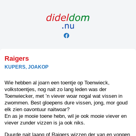
Skip
to
content
Raigers
KUPERS, JOAKOP
Wie hebben al joarn een toentje op Toenwieck,
volkstoentjes, nog nait zo lang leden was der
Toenwiecker, met ’n viever woar nogal wat vissen in
zwommen. Best gloepens dure vissen, jong, mor goud
elk zien oavontuur naitwoar?
En as je mooie toene hebn, wil je ook mooie viever en
viever zunder vizzen is ja ook niks.
Duurde nait laang of Raigers wizzen der van en vongen