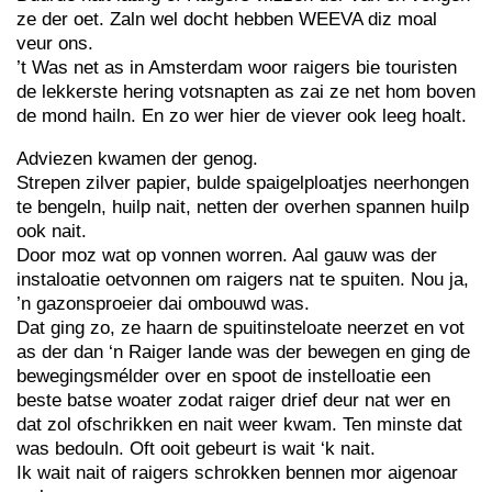
ze der oet. Zaln wel docht hebben WEEVA diz moal
veur ons.
’t Was net as in Amsterdam woor raigers bie touristen
de lekkerste hering votsnapten as zai ze net hom boven
de mond hailn. En zo wer hier de viever ook leeg hoalt.
Adviezen kwamen der genog.
Strepen zilver papier, bulde spaigelploatjes neerhongen
te bengeln, huilp nait, netten der overhen spannen huilp
ook nait.
Door moz wat op vonnen worren. Aal gauw was der
instaloatie oetvonnen om raigers nat te spuiten. Nou ja,
’n gazonsproeier dai ombouwd was.
Dat ging zo, ze haarn de spuitinsteloate neerzet en vot
as der dan ‘n Raiger lande was der bewegen en ging de
bewegingsmélder over en spoot de instelloatie een
beste batse woater zodat raiger drief deur nat wer en
dat zol ofschrikken en nait weer kwam. Ten minste dat
was bedouln. Oft ooit gebeurt is wait ‘k nait.
Ik wait nait of raigers schrokken bennen mor aigenoar