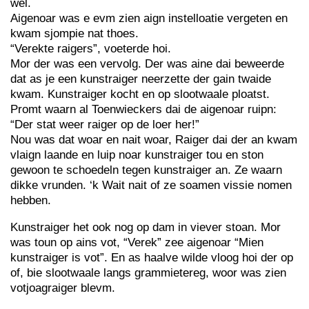
wel.
Aigenoar was e evm zien aign instelloatie vergeten en
kwam sjompie nat thoes.
“Verekte raigers”, voeterde hoi.
Mor der was een vervolg. Der was aine dai beweerde
dat as je een kunstraiger neerzette der gain twaide
kwam. Kunstraiger kocht en op slootwaale ploatst.
Promt waarn al Toenwieckers dai de aigenoar ruipn:
“Der stat weer raiger op de loer her!”
Nou was dat woar en nait woar, Raiger dai der an kwam
vlaign laande en luip noar kunstraiger tou en ston
gewoon te schoedeln tegen kunstraiger an. Ze waarn
dikke vrunden. ‘k Wait nait of ze soamen vissie nomen
hebben.
Kunstraiger het ook nog op dam in viever stoan. Mor
was toun op ains vot, “Verek” zee aigenoar “Mien
kunstraiger is vot”. En as haalve wilde vloog hoi der op
of, bie slootwaale langs grammietereg, woor was zien
votjoagraiger blevm.