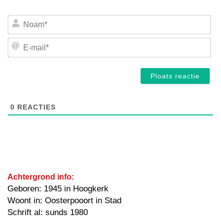
No
E-
mai
0
REACTIES
Achtergrond info:
Geboren: 1945 in Hoogkerk
Woont in: Oosterpooort in Stad
Schrift al: sunds 1980