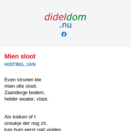
Skip
to
content
Mien sloot
HOITING, JAN
Even strunen bie
mien olle sloot.
Zaanderge bodem,
helder woater, vloot.
Ais kieken of t
snoukje der nog zit,
kan hum eerst nait vinden.