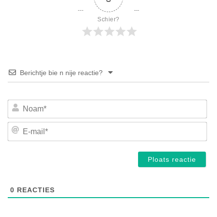
Schier?
Berichtje bie n nije reactie?
No
E-
mai
0
REACTIES