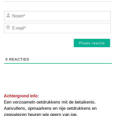
No
E-
mai
0
REACTIES
Achtergrond info:
Een verzoameln oetdrukkens mit de betaikenis.
Aanvullens, opmaarkens en nije oetdrukkens en
zegswiezen heuren wie geern van joe.