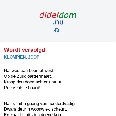
Skip
to
content
Wordt vervolgd
KLOMPIEN, JOOP
Hai was aan boemel west
Op de Zuudloardermaart.
Kroop dou doen achter t stuur
Ree veulste haard!
Hai is mit n gaang van honderdvattig
Dwars deur n woonwiek scheurt.
En knalde mit zien doene kop