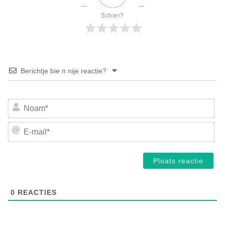
Schier?
Berichtje bie n nije reactie?
No
E-
mai
0
REACTIES