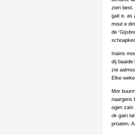
zien best.
gait e, as
mout e din
de ‘Gijsbr
schoapkes
Inains mou
dij baaide
zie aalmoa
Elke weke
Mor buurma
naargens k
ogen zain 
ok gain la
proaten. A