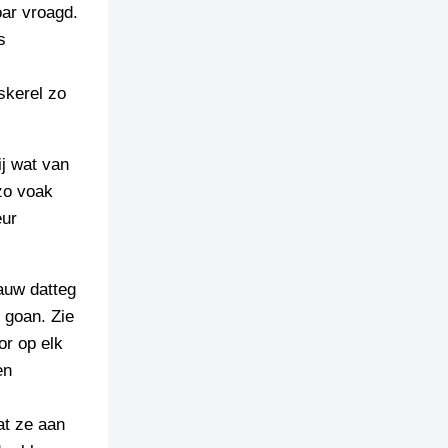
oar vroagd.
s
skerel zo
ij wat van
zo voak
eur
auw datteg
 goan. Zie
or op elk
en
at ze aan