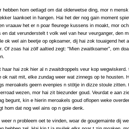
PERSBERICHT
r hebben hom oetlagd om dat olderwetse ding, mor n mensk 
FOTO’S
lekker laankoet in hangen. Hai het der nog gain moment spie
en vraauw het er n poar fleurege kussens in moakt, mor och
 en dat verunderstelt t volk wel van heur veurganger, den mi
le ok wel ain beetje op opkoamer, dij hai zok touaigend het 
. Of zoas hai zölf aaltied zegt: “Mien zwaitkoamer”, om do
n.
 haar hai zok hier al n zwaitdroppels veur kop wegwiskerd. t
ok nait mit, elke zundag weer wat zinnegs op te housten. 
s meroakels geern evenpies n stötje in dizze stoule zitten. 
ierroad wezen, mor hai zit biezunder goud. Veurdat e aan zi
ag begunt, kin e hierin meroakels goud oflopen weke overde
t hom dat nog wel ains op n goie denk.
ed weer n probleem oet te vinden, woar de gougemainte dij w
an hebben zel. Hai kin t ja muilek elks noar t zin moaken, mo