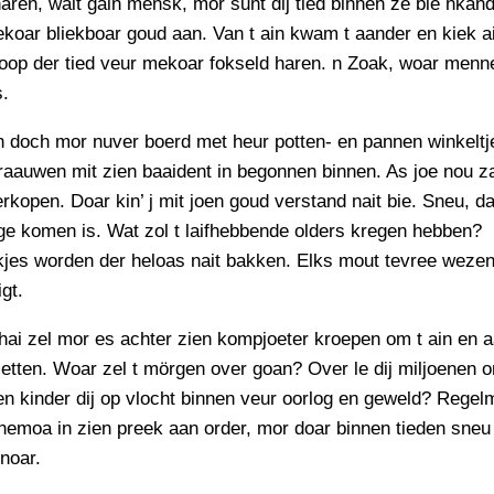
aren, wait gain mensk, mor sunt dij tied binnen ze bie nkand
koar bliekboar goud aan. Van t ain kwam t aander en kiek a
loop der tied veur mekoar fokseld haren. n Zoak, woar menn
s.
 doch mor nuver boerd met heur potten- en pannen winkeltj
raauwen mit zien baaident in begonnen binnen. As joe nou z
rkopen. Doar kin’ j mit joen goud verstand nait bie. Sneu, da
ge komen is. Wat zol t laifhebbende olders kregen hebben?
jes worden der heloas nait bakken. Elks mout tevree wezen
gt.
ai zel mor es achter zien kompjoeter kroepen om t ain en 
zetten. Woar zel t mörgen over goan? Over le dij miljoenen 
n kinder dij op vlocht binnen veur oorlog en geweld? Regel
hemoa in zien preek aan order, mor doar binnen tieden sneu
noar.