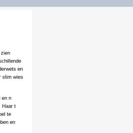
 zien
schillende
derwets en
r slim wies
d en n
. Haar t
oel te
bben en