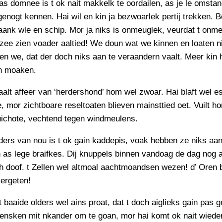
s domnee is t ok nait makkelk te oordailen, as je le omst
genogt kennen. Hai wil en kin ja bezwoarlek pertij trekken. 
ank wle en schip. Mor ja niks is onmeuglek, veurdat t onm
 zee zien voader aaltied! We doun wat we kinnen en loaten n
en we, dat der doch niks aan te veraandern vaalt. Meer kin h
an moaken.
lt affeer van ‘herdershond’ hom wel zwoar. Hai blaft wel e
, mor zichtboare reseltoaten blieven mainsttied oet. Vuilt h
ichote, vechtend tegen windmeulens.
ders van nou is t ok gain kaddepis, voak hebben ze niks aa
 as lege braifkes. Dij knuppels binnen vandoag de dag nog 
h doof. t Zellen wel altmoal aachtmoandsen wezen! d’ Oren 
ergeten!
t baaide olders wel ains proat, dat t doch aiglieks gain pas g
ensken mit nkander om te goan, mor hai komt ok nait wieder