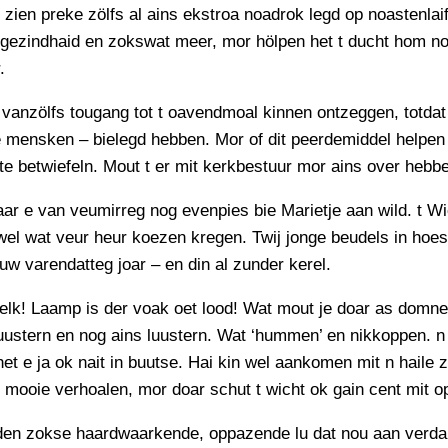
n zien preke zölfs al ains ekstroa noadrok legd op noastenlai
gezindhaid en zokswat meer, mor hölpen het t ducht hom n
.
 vanzölfs tougang tot t oavendmoal kinnen ontzeggen, totdat
 mensken – bielegd hebben. Mor of dit peerdemiddel helpen 
te betwiefeln. Mout t er mit kerkbestuur mor ains over hebb
aar e van veumirreg nog evenpies bie Marietje aan wild. t Wi
 wel wat veur heur koezen kregen. Twij jonge beudels in hoes
uw varendatteg joar – en din al zunder kerel.
elk! Laamp is der voak oet lood! Wat mout je doar as domn
uustern en nog ains luustern. Wat ‘hummen’ en nikkoppen. n
et e ja ok nait in buutse. Hai kin wel aankomen mit n haile 
 mooie verhoalen, mor doar schut t wicht ok gain cent mit o
en zokse haardwaarkende, oppazende lu dat nou aan verda