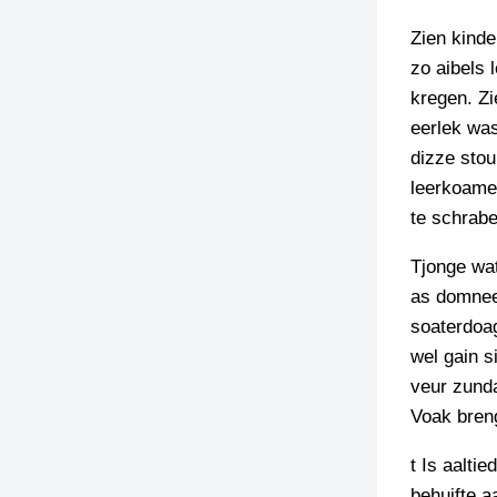
Zien kinde
TIEDSCHRIFT
KREUZE
zo aibels 
kregen. Zi
TENEEL
eerlek was
VERHOALEN
dizze stou
leerkoamer
te schrabe
Tjonge wat
as domnee 
soaterdoag
wel gain s
veur zund
Voak breng
t Is aalti
behuifte a