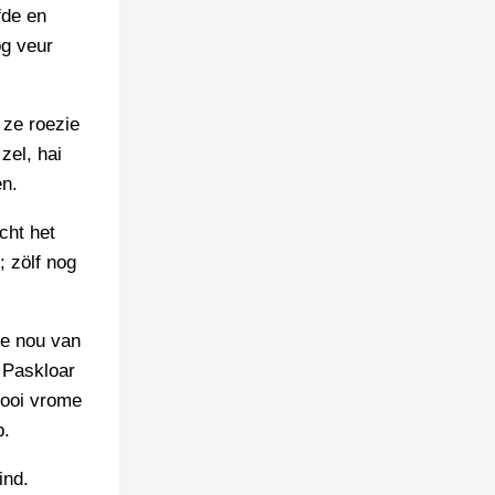
fde en
og veur
 ze roezie
zel, hai
en.
cht het
; zölf nog
ee nou van
 Paskloar
zooi vrome
p.
ind.