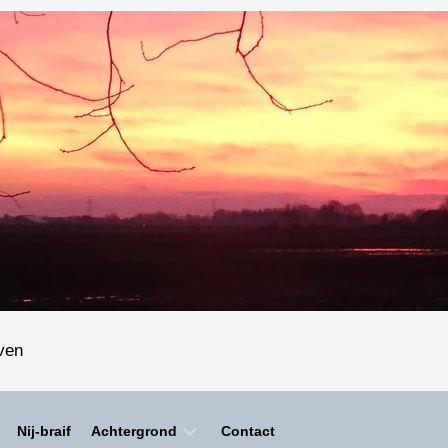
even
Nij-braif
Achtergrond
Contact