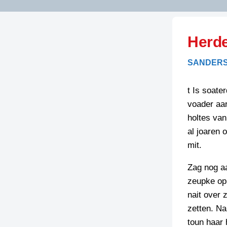
LITERATUUR
OPSTUREN
GEDICHTEN
Herde
OVEREG
SPELLENSCONTROLE
HAIKU’S
BIENOAMEN
SANDERS
SCHRIEFREGELS
LAIDJES
LAIDTEKSTEN
LEGENDEN
t Is soate
LIMERICKS
voader aar
RECEPTEN
LUUSTERN
holtes va
SPREUKEN
al joaren 
SCHRIEFWEDST
2024
mit.
VEURDRACHTE
SCHRIEFWEDST
Zag nog aa
2025
zeupke op 
SCHRIEFWEDST
nait over 
2026
zetten. Na
toun haar
STRIPS