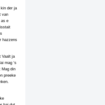
kin der ja
t van
 as e
sstait
as
ar hazzens
 Vaalt ja
Hai mag ‘s
t Mag din
en preeke
nken.
eke
r hai dut