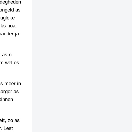
andegheden
Bongeld as
eugleke
iks noa,
ai der ja
s as n
om wel es
ns meer in
aarger as
binnen
eft, zo as
. Lest