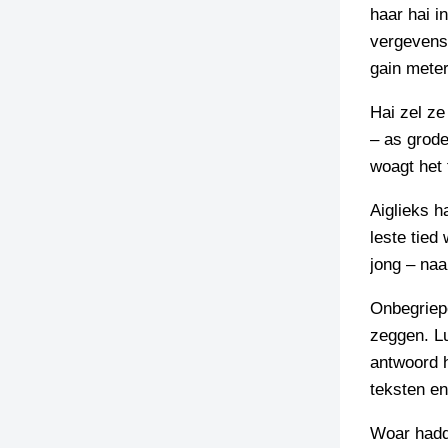
haar hai i
vergevens
gain meter
Hai zel ze
– as grode
woagt het 
Aiglieks h
leste tied
jong – naa
Onbegriep
zeggen. L
antwoord h
teksten en
Woar hadd