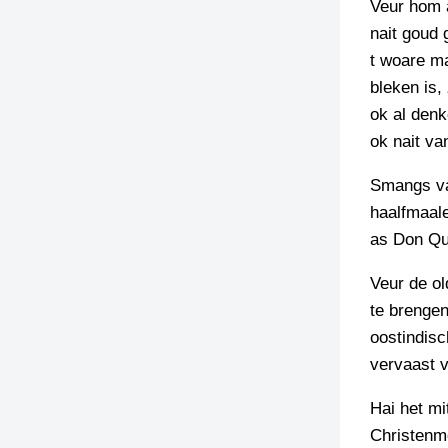
Veur hom a
nait goud 
t woare ma
bleken is,
ok al denk
ok nait v
Smangs vaa
haalfmaale
as Don Qu
Veur de ol
te brengen
oostindisc
vervaast v
Hai het mi
Christenm