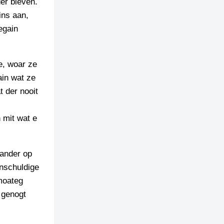
er bleven.
ins aan,
egain
e, woar ze
ain wat ze
t der nooit
 mit wat e
aander op
onschuldige
moateg
 genogt