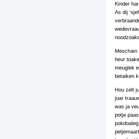
Kinder har
As dij ‘sj
verbraand
wedevraau
noodzoakel
Meschain a
heur toake
meuglek ev
betaiken k
Hou zelt 
joar traau
was ja veu
potje paas
pokdoaleg 
petjemaart