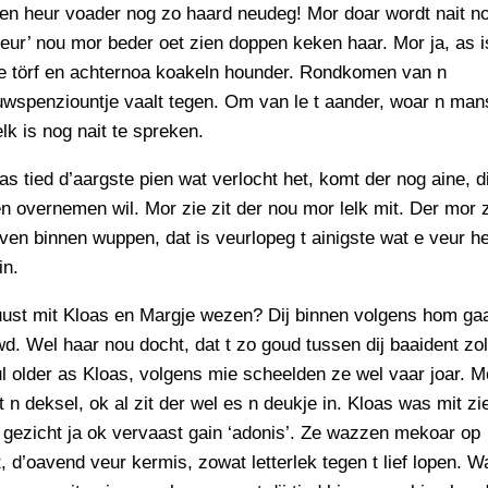
en heur voader nog zo haard neudeg! Mor doar wordt nait n
efeur’ nou mor beder oet zien doppen keken haar. Mor ja, as i
e törf en achternoa koakeln hounder. Rondkomen van n
wspenziountje vaalt tegen. Om van le t aander, woar n man
k is nog nait te spreken.
s tied d’aargste pien wat verlocht het, komt der nog aine, d
n overnemen wil. Mor zie zit der nou mor lelk mit. Der mor 
en binnen wuppen, dat is veurlopeg t ainigste wat e veur h
in.
juust mit Kloas en Margje wezen? Dij binnen volgens hom ga
wd. Wel haar nou docht, dat t zo goud tussen dij baaident zol
l older as Kloas, volgens mie scheelden ze wel vaar joar. M
t n deksel, ok al zit der wel es n deukje in. Kloas was mit zi
gezicht ja ok vervaast gain ‘adonis’. Ze wazzen mekoar op
, d’oavend veur kermis, zowat letterlek tegen t lief lopen. W