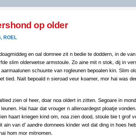
DIDELDOM.COM
rshond op older
KREUZE
, ROEL
JOEN
HORIZON
rdoagmiddeg en oal domnee zit n bedie te doddern, in de van
PAZZIPANTEN
fde slim olderwetse armstoule. Zo aine mit n stok, dij in ver
n aarmaalunen schuunte van rogleunen bepoalen kin. Slim ol
oet tied. Nait bepoald n sieroad veur koamer, mor hai was de
RIED
FLYER
N
INZENDENS
RIED
FLYER
ltied zien ol heer, doar noa oldert in zitten. Segoare in mon
PERSBERICHT
leunen. Hai haar dat vrouger n alleroardegst ploatje vonden
INZENDENS
RIED
zien haart kriegen kind om, noa zien dood, stoule bie t grof v
SCHRIEFWEDSTRIED
2026
JURYRAPPORT
it ain van d’ aandre domnees kinder wol dat ding in hoes he
FLYER
 hai hom mor mitnomen.