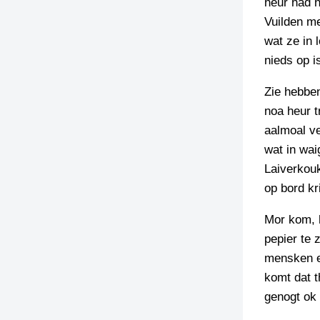
heur had h
Vuilden me
wat ze in 
nieds op i
Zie hebben
noa heur t
aalmoal ve
wat in wai
Laiverkouk
op bord kri
Mor kom, h
pepier te 
mensken e
komt dat t
genogt ok 