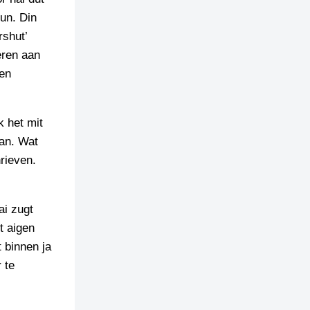
un. Din
rshut’
eren aan
ien
k het mit
pan. Wat
hrieven.
ai zugt
t aigen
 binnen ja
 te