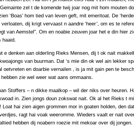
 Gemainte zel t de komende twij joar nog mit hom mouten do
 zien ‘Boas’ hom tied van leven geft, mit emeritoat. De ‘herde
 verloaten, dij krigt vervaast n aandre ‘heer’, om es te refer
egt van Aemstel”. Om en noabie zeuven joar het e din hier z
 haaid.
t e denken aan olderling Rieks Mensen, dij t ok nait makkel
 kwoajongs van buurman. Dat ‘s mie din ok wel ain lekker s
l oetvreten en doarbie vernailen , is ja mit gain pen te besc
 hebben zie wel weer wat aans ommaans.
n Stoffers – n dikke maalkop – wil der niks over heuren. H
woad in. Zien jongs doun zokswat nait. Ok al het Rieks t mi
! Loat hai zien aigen grommen mor in goaten holden, den dat
iverdjes, ragt hai voak weeromme. Wieders vaalt er nait over
altied hebben dij noabern roezie mit mekoar over dij jongen.