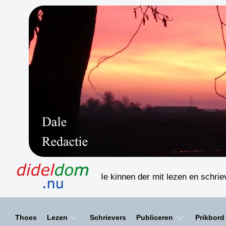
Skip
to
content
Ie kinnen der mit lezen en schri
Thoes
Lezen
Schrievers
Publiceren
Prikbord