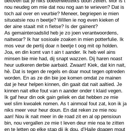
beloven dat je niks boetenwettelks doun zellen. Mor is t
nou neudeg om mie dat nou nog aan te wrieven? Dat is
toch aal over en veurbie? Meneer, begriepen ie mien
situoatsie nou n beetje? Willen ie nog even kieken of
der aine staait mit n fietse? Is der gainent?
As gemainteroadslid heb je zo joen verantwoordens,
naitwoar? Ik har sosioale zoaken in mien potterfulie. Ik
mos veur de pertij doar n beetje t oog mit op holden.
Joa, en din komt van t ain t aander. Ik heb wel ains
minsen bie mie had, dij snapt wazzen. Dij haren noast
heur uutkeren derbie aarbaid. Zwaart! Kiek, dat kin nait,
hè. Dat is tegen de regels en doar mout tegen optreden
worden. En as ze din bie joe komen omdat ze mainen
dat je heur helpen kinnen, din gaait dat nait aaltied. Je
kinnen nait elke fout van n aander onder t klaid vegen.
Ik gaf heur din ook gain geliek en dat hebben ze mie
wel slim kwoalek nomen. As t ainmoal fout zat, kon ik ja
niks meer veur heur doun. En dat reken ze mie nou
aan! Nou ik nait meer in de road zit en al op pensioun
bin, nou vergallen ze mie t leven deur mie noa te zitten
en te letten op elke stap dij ik dou. d’Haile doagen mout