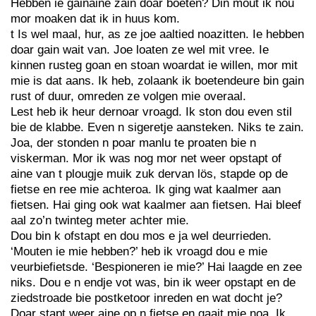
Hebben ie gainaine zain doar boeten? Din mout ik nou
mor moaken dat ik in huus kom.
t Is wel maal, hur, as ze joe aaltied noazitten. Ie hebben
doar gain wait van. Joe loaten ze wel mit vree. Ie
kinnen rusteg goan en stoan woardat ie willen, mor mit
mie is dat aans. Ik heb, zolaank ik boetendeure bin gain
rust of duur, omreden ze volgen mie overaal.
Lest heb ik heur dernoar vroagd. Ik ston dou even stil
bie de klabbe. Even n sigeretje aansteken. Niks te zain.
Joa, der stonden n poar manlu te proaten bie n
viskerman. Mor ik was nog mor net weer opstapt of
aine van t plougje muik zuk dervan lös, stapde op de
fietse en ree mie achteroa. Ik ging wat kaalmer aan
fietsen. Hai ging ook wat kaalmer aan fietsen. Hai bleef
aal zo’n twinteg meter achter mie.
Dou bin k ofstapt en dou mos e ja wel deurrieden.
‘Mouten ie mie hebben?’ heb ik vroagd dou e mie
veurbiefietsde. ‘Bespioneren ie mie?’ Hai laagde en zee
niks. Dou e n endje vot was, bin ik weer opstapt en de
ziedstroade bie postketoor inreden en wat docht je?
Doar stapt weer aine op n fietse en gaait mie noa. Ik