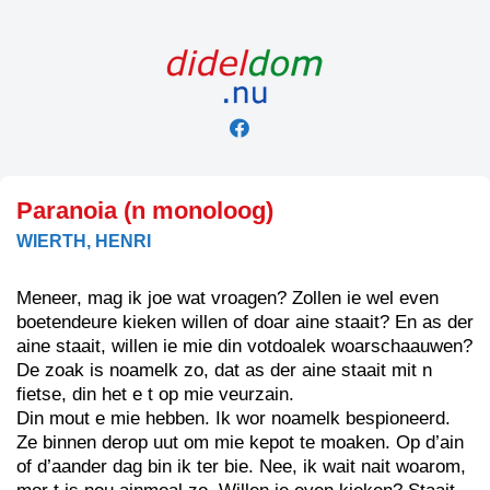
Skip
to
content
Paranoia (n monoloog)
WIERTH, HENRI
Meneer, mag ik joe wat vroagen? Zollen ie wel even
boetendeure kieken willen of doar aine staait? En as der
aine staait, willen ie mie din votdoalek woarschaauwen?
De zoak is noamelk zo, dat as der aine staait mit n
fietse, din het e t op mie veurzain.
Din mout e mie hebben. Ik wor noamelk bespioneerd.
Ze binnen derop uut om mie kepot te moaken. Op d’ain
of d’aander dag bin ik ter bie. Nee, ik wait nait woarom,