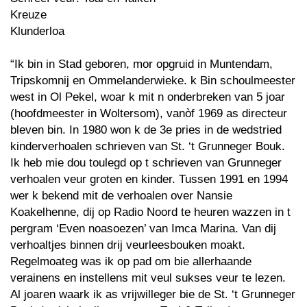
Kreuze
Klunderloa
“Ik bin in Stad geboren, mor opgruid in Muntendam,
Tripskomnij en Ommelanderwieke. k Bin schoulmeester
west in Ol Pekel, woar k mit n onderbreken van 5 joar
(hoofdmeester in Woltersom), vanòf 1969 as directeur
bleven bin. In 1980 won k de 3e pries in de wedstried
kinderverhoalen schrieven van St. ‘t Grunneger Bouk.
Ik heb mie dou toulegd op t schrieven van Grunneger
verhoalen veur groten en kinder. Tussen 1991 en 1994
wer k bekend mit de verhoalen over Nansie
Koakelhenne, dij op Radio Noord te heuren wazzen in t
pergram ‘Even noasoezen’ van Imca Marina. Van dij
verhoaltjes binnen drij veurleesbouken moakt.
Regelmoateg was ik op pad om bie allerhaande
verainens en instellens mit veul sukses veur te lezen.
Al joaren waark ik as vrijwilleger bie de St. ‘t Grunneger