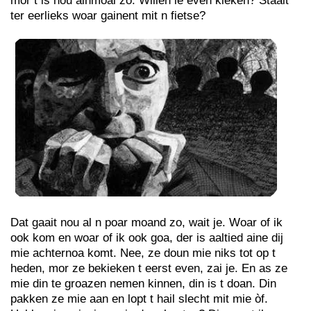
mor t is nou ainmoal zo. Willen ie even kieken? Staait
ter eerlieks woar gainent mit n fietse?
Dat gaait nou al n poar moand zo, wait je. Woar of ik
ook kom en woar of ik ook goa, der is aaltied aine dij
mie achternoa komt. Nee, ze doun mie niks tot op t
heden, mor ze bekieken t eerst even, zai je. En as ze
mie din te groazen nemen kinnen, din is t doan. Din
pakken ze mie aan en lopt t hail slecht mit mie òf.