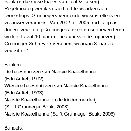
Bouk (redaksiesiktoares van Toal & Taiken).
Regelmoateg wer ik vroagd mit te waarken aan
‘workshops’ Grunnegers veur onderwiesinstellens en
vraauwenverainens. Van 2002 tot 2005 trad ik op as
docent veur lu dij Grunnegers lezen en schrieven leren
wollen. Ik zat 10 joar in t bestuur van de (opheven)
Grunneger Schrieversverainen, woarvan 8 joar as
veurzitter.”
Bouken:
De belevenizzen van Nansie Koakelhenne
(Edu’Actief, 1992)
Wiedere belevenizzen van Nansie Koakelhenne
(Edu’Actief, 1993)
Nansie Koakelhenne op de kinderboerderij
(St. ‘t Grunneger Bouk, 2003)
Nansie Koakelhenne (St. ‘t Grunneger Bouk, 2006)
Bundels: