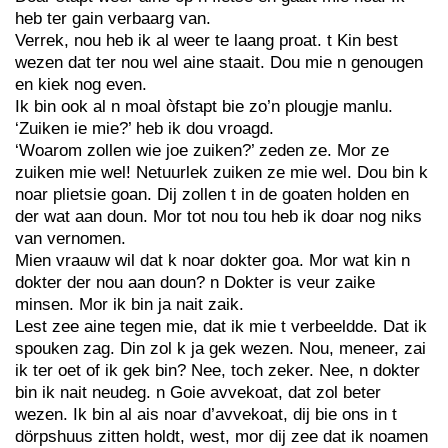
heb ter gain verbaarg van.
Verrek, nou heb ik al weer te laang proat. t Kin best
wezen dat ter nou wel aine staait. Dou mie n genougen
en kiek nog even.
Ik bin ook al n moal òfstapt bie zo’n plougje manlu.
‘Zuiken ie mie?’ heb ik dou vroagd.
‘Woarom zollen wie joe zuiken?’ zeden ze. Mor ze
zuiken mie wel! Netuurlek zuiken ze mie wel. Dou bin k
noar plietsie goan. Dij zollen t in de goaten holden en
der wat aan doun. Mor tot nou tou heb ik doar nog niks
van vernomen.
Mien vraauw wil dat k noar dokter goa. Mor wat kin n
dokter der nou aan doun? n Dokter is veur zaike
minsen. Mor ik bin ja nait zaik.
Lest zee aine tegen mie, dat ik mie t verbeeldde. Dat ik
spouken zag. Din zol k ja gek wezen. Nou, meneer, zai
ik ter oet of ik gek bin? Nee, toch zeker. Nee, n dokter
bin ik nait neudeg. n Goie avvekoat, dat zol beter
wezen. Ik bin al ais noar d’avvekoat, dij bie ons in t
dörpshuus zitten holdt, west, mor dij zee dat ik noamen