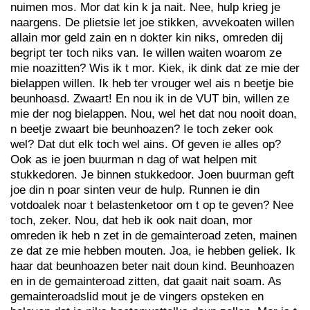
nuimen mos. Mor dat kin k ja nait. Nee, hulp krieg je
naargens. De plietsie let joe stikken, avvekoaten willen
allain mor geld zain en n dokter kin niks, omreden dij
begript ter toch niks van. Ie willen waiten woarom ze
mie noazitten? Wis ik t mor. Kiek, ik dink dat ze mie der
bielappen willen. Ik heb ter vrouger wel ais n beetje bie
beunhoasd. Zwaart! En nou ik in de VUT bin, willen ze
mie der nog bielappen. Nou, wel het dat nou nooit doan,
n beetje zwaart bie beunhoazen? Ie toch zeker ook
wel? Dat dut elk toch wel ains. Of geven ie alles op?
Ook as ie joen buurman n dag of wat helpen mit
stukkedoren. Je binnen stukkedoor. Joen buurman geft
joe din n poar sinten veur de hulp. Runnen ie din
votdoalek noar t belastenketoor om t op te geven? Nee
toch, zeker. Nou, dat heb ik ook nait doan, mor
omreden ik heb n zet in de gemainteroad zeten, mainen
ze dat ze mie hebben mouten. Joa, ie hebben geliek. Ik
haar dat beunhoazen beter nait doun kind. Beunhoazen
en in de gemainteroad zitten, dat gaait nait soam. As
gemainteroadslid mout je de vingers opsteken en