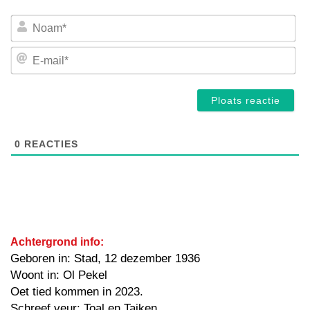
No
E-
mai
0
REACTIES
Achtergrond info:
Geboren in: Stad, 12 dezember 1936
Woont in: Ol Pekel
Oet tied kommen in 2023.
Schreef veur: Toal en Taiken