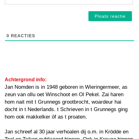
mai
0
REACTIES
Achtergrond info:
Jan Nomden is in 1948 geboren in Wieringermeer, as
zeun van ollu oet Winschoot en Ol Pekel. Zai haren
hom nait mit t Grunnegs grootbrocht, woardeur hai
docht in t Nederlands. t Schrieven in t Grunnegs ging
hom ook makkelker òf as t proaten.
Jan schreef al 30 jaar verhoalen dij o.m. in Krödde en