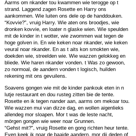
Aarms om nkander tou kwammen wie terogge op t
strand. Laggend zagen Rosette en Harry ons
aankommen. Wie luiten ons dele op de handdouken.
“Kovvie?”, vruig Harry. Wie aten ons broodjes, wie
dronken kovvie, en loater n glaske wien. Wie speulden
mit de kinder in t wotter, wie zwommen wat tegen de
hoge golven in. En wie keken noar nkander, wie keken
veural noar nkander. En as t aits kon smokten wie,
doekden wie, streelden wie. Wie wazzen gelokkeg en
bliede. Wie haren nkander vonden. t Was zo gewoon,
zo normoal, de aandern vonden t logisch, huilden
rekening mit ons gevuilens.
Soavens gongen wie mit de kinder pankouk eten in n
lutje restaurant en dou rusteg zitten bie de tente.
Rosette en ik tegen nander aan, aarms om mekoar tou.
Wie wazzen mui van dizze dag, en wollen aigenlieks
allendeg mor sloapen. Mor t was de leste nacht,
mörgen gongen wie weer noar Grunnen.
“Gehst mit?”, vruig Rosette en gong richten heur tente.
Even keek ik noar de baaide aandern, mor dij deden of