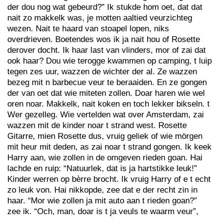
der dou nog wat gebeurd?” Ik stukde hom oet, dat dat
nait zo makkelk was, je motten aaltied veurzichteg
wezen. Nait te haard van stoapel lopen, niks
overdrieven. Boetendes wos ik ja nait hou of Rosette
derover docht. Ik haar last van vlinders, mor of zai dat
ook haar? Dou wie terogge kwammen op camping, t luip
tegen zes uur, wazzen de wichter der al. Ze wazzen
bezeg mit n barbecue veur te beraaiden. En ze gongen
der van oet dat wie miteten zollen. Doar haren wie wel
oren noar. Makkelk, nait koken en toch lekker bikseln. t
Wer gezelleg. Wie vertelden wat over Amsterdam, zai
wazzen mit de kinder noar t strand west. Rosette
Gitarre, mien Rosette dus, vruig geliek of wie mörgen
mit heur mit deden, as zai noar t strand gongen. Ik keek
Harry aan, wie zollen in de omgeven rieden goan. Hai
lachde en ruip: “Natuurlek, dat is ja hartstikke leuk!”
Kinder werren op bèrre brocht. Ik vruig Harry of e t echt
zo leuk von. Hai nikkopde, zee dat e der recht zin in
haar. “Mor wie zollen ja mit auto aan t rieden goan?”
zee ik. “Och, man, doar is t ja veuls te waarm veur”,