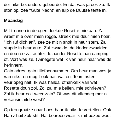
der niks bezunders gebeurde. En dat was ja ook zo. Ik
ston op, zee “Gute Nacht” en luip de Duutse tente in.
Moandag
Mit troanen in de ogen doekde Rosette mie aan. Zai
wreef mie over mien rogge, streek mie deur mien hoar.
“Ich ruf dich an”, zee ze mit n snok in heur stem. Zai
stapde in heur auto. Zai zwaaide, de kinder zwaaiden
en dou ree zai achter de aander Rosette aan camping
òf. Vort was ze. t Ainegste wat ik van heur haar was de
herinnern.
Gain adres, gain tillefoonnummer. Om heur man wos ja
van niks, en mog t ook nait waiten. Tenminsten
veurlopeg nait. Ik was haildal ofhankelk van wat
Rosette doun zol. Zol zai mie bellen, mie schrieven?
Zol ik heur ooit weer zain? Of was dit allendeg mor n
vekansielaifde west?
Op terugraaize noar hoes haar ik niks te vertellen. Ook
Harry huil zok stil. Hai begreep woar ik mit bezeg was,