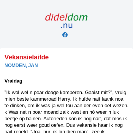
Skip
to
content
Vekansielaifde
NOMDEN, JAN
Vraidag
”Ik wol wel n poar doage kamperen. Gaaist mit?”, vruig
mien beste kammeroad Harry. Ik hufde nait laank noa
te dinken, om ik was ja wel tou aan der even oet wezen.
k Was net n poar moand zaik west en nó weer n luk
beetje op bainen. Autorieden kon ik nog nait, dat mos ik
nog eerst weer goud oefen. Dus vekansie haar ik nog
nait regeld. “Joa, hur, ik bin dien man”, zee ik.