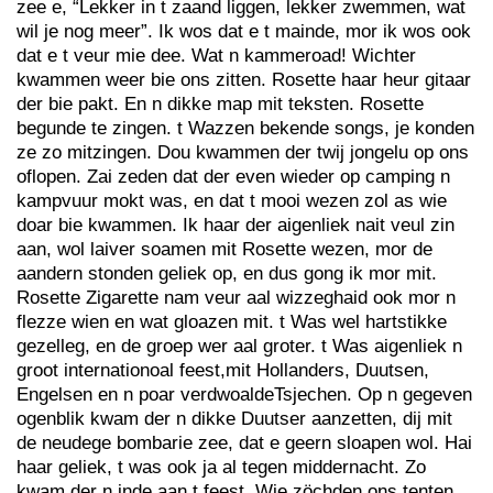
zee e, “Lekker in t zaand liggen, lekker zwemmen, wat
wil je nog meer”. Ik wos dat e t mainde, mor ik wos ook
dat e t veur mie dee. Wat n kammeroad! Wichter
kwammen weer bie ons zitten. Rosette haar heur gitaar
der bie pakt. En n dikke map mit teksten. Rosette
begunde te zingen. t Wazzen bekende songs, je konden
ze zo mitzingen. Dou kwammen der twij jongelu op ons
oflopen. Zai zeden dat der even wieder op camping n
kampvuur mokt was, en dat t mooi wezen zol as wie
doar bie kwammen. Ik haar der aigenliek nait veul zin
aan, wol laiver soamen mit Rosette wezen, mor de
aandern stonden geliek op, en dus gong ik mor mit.
Rosette Zigarette nam veur aal wizzeghaid ook mor n
flezze wien en wat gloazen mit. t Was wel hartstikke
gezelleg, en de groep wer aal groter. t Was aigenliek n
groot internationoal feest,mit Hollanders, Duutsen,
Engelsen en n poar verdwoaldeTsjechen. Op n gegeven
ogenblik kwam der n dikke Duutser aanzetten, dij mit
de neudege bombarie zee, dat e geern sloapen wol. Hai
haar geliek, t was ook ja al tegen middernacht. Zo
kwam der n inde aan t feest. Wie zöchden ons tenten