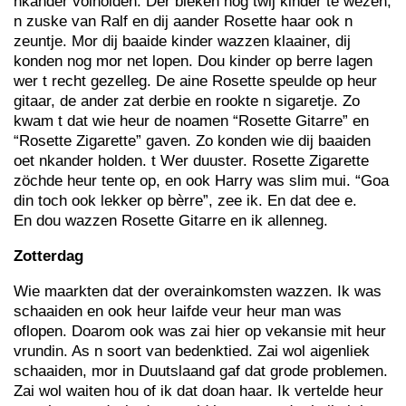
nkander volholden. Der bleken nog twij kinder te wezen,
n zuske van Ralf en dij aander Rosette haar ook n
zeuntje. Mor dij baaide kinder wazzen klaainer, dij
konden nog mor net lopen. Dou kinder op berre lagen
wer t recht gezelleg. De aine Rosette speulde op heur
gitaar, de ander zat derbie en rookte n sigaretje. Zo
kwam t dat wie heur de noamen “Rosette Gitarre” en
“Rosette Zigarette” gaven. Zo konden wie dij baaiden
oet nkander holden. t Wer duuster. Rosette Zigarette
zöchde heur tente op, en ook Harry was slim mui. “Goa
din toch ook lekker op bèrre”, zee ik. En dat dee e.
En dou wazzen Rosette Gitarre en ik allenneg.
Zotterdag
Wie maarkten dat der overainkomsten wazzen. Ik was
schaaiden en ook heur laifde veur heur man was
oflopen. Doarom ook was zai hier op vekansie mit heur
vrundin. As n soort van bedenktied. Zai wol aigenliek
schaaiden, mor in Duutslaand gaf dat grode problemen.
Zai wol waiten hou of ik dat doan haar. Ik vertelde heur