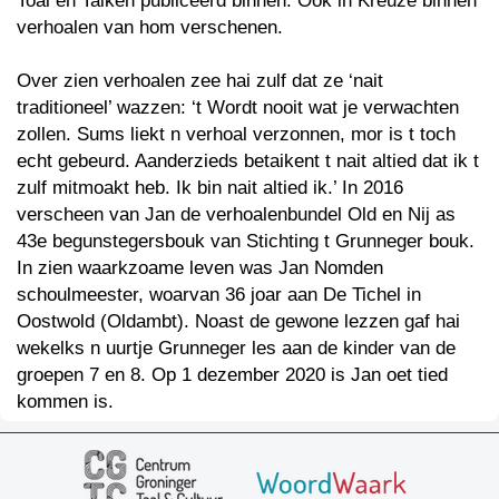
Toal en Taiken publiceerd binnen. Ook in Kreuze binnen
verhoalen van hom verschenen.
Over zien verhoalen zee hai zulf dat ze ‘nait
traditioneel’ wazzen: ‘t Wordt nooit wat je verwachten
zollen. Sums liekt n verhoal verzonnen, mor is t toch
echt gebeurd. Aanderzieds betaikent t nait altied dat ik t
zulf mitmoakt heb. Ik bin nait altied ik.’ In 2016
verscheen van Jan de verhoalenbundel Old en Nij as
43e begunstegersbouk van Stichting t Grunneger bouk.
In zien waarkzoame leven was Jan Nomden
schoulmeester, woarvan 36 joar aan De Tichel in
Oostwold (Oldambt). Noast de gewone lezzen gaf hai
wekelks n uurtje Grunneger les aan de kinder van de
groepen 7 en 8. Op 1 dezember 2020 is Jan oet tied
kommen is.