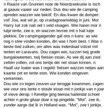
n Raaize van Grunnen noar de Noordzeekuste is toch
al gaauw vaaier uur rieden. Dus dou wie de camping
opreden wazzen wie bekòf. En dou kwam de domper:
vol! Joa, wat wil je, op vraidagnoamiddag in juni. Mor
Harry luit zok nait oet t veld sloagen. Wie haren mor n
lutje tente, zee e, en wazzen tevree mit n hail lutje
plekkie. De campingaigender gaf ons n kans: as wie
nog n stee vinden konden, din was t hom best. t Was n
beste tied zuiken, om alles was inderdoad volzet mit
tenten en caravans. Dou zagen wie, tuzzen twij grode
bungalowtenten, twij fietsen stoan. As wie dij aan zied
zetten zollen, zol ons tentje der net stoan kinnen. n
Haalf uur loater was t regeld: fietsen wazzen netjes aan
kaante zet en tente ston. Wie konden omgeven
verkennen.
Dou wie zo tegen zeuven uur terogge kwammen, zagen
wie veur ons tente n stoule stoan mit n jonkje van n joar
of vieve derop. t Kereltje ging bienoa hailendal schoel
achter n grote gitaar doar e op pingelde. “Moi”, zee ik,
zunder aarge dat ik in Holland was. “Moi”, zee t jonkje.