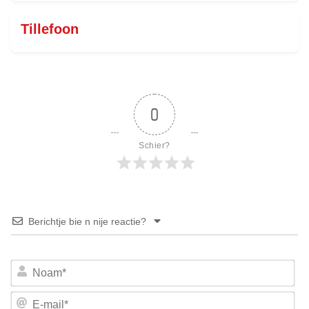
Tillefoon
0
Schier?
Berichtje bie n nije reactie?
No
E-