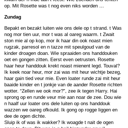
op. Mit Rosette was t nog even niks worden …
Zundag
Bepakt en bezakt luiten wie ons dele op t strand. t Was
nog mor tien uur, mor t was al oareg waarm. t Zwait
ston mie al op kop, mor ik haar din ook noast mien
rugzak, parresol en n tazze mit speulgoud van de
kinder droagen doan. Wie spraaiden ons handdouken
oet en gongen zitten. Eerst even oetrusten. Rosette
haar heur handdouk krekt noast mienent legd. Touval?
Ik keek noar heur, mor zai was mit heur wichtje bezeg,
haar gain tied veur mie. Even loater runde zai mit heur
baaide kinder en t jonkje van de aander Rosette richten
wotter. “Zellen we ook mor?”, zee ik tegen Harry. Hai
sprong op en runde veur mie aan noar de zee. Dou wie
n haalf uur loater ons dele luiten op ons handdouk
wazzen we oareg ofkould. Ik gong op rogge liggen en
dee de ogen dichte.
Sluip ik of was ik wakker? Ik woagde t nait de ogen