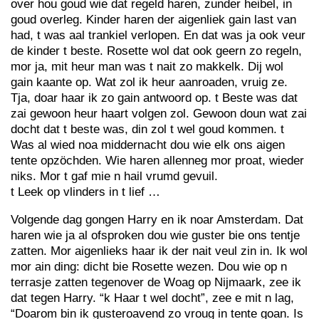
over hou goud wie dat regeld haren, zunder heibel, in
goud overleg. Kinder haren der aigenliek gain last van
had, t was aal trankiel verlopen. En dat was ja ook veur
de kinder t beste. Rosette wol dat ook geern zo regeln,
mor ja, mit heur man was t nait zo makkelk. Dij wol
gain kaante op. Wat zol ik heur aanroaden, vruig ze.
Tja, doar haar ik zo gain antwoord op. t Beste was dat
zai gewoon heur haart volgen zol. Gewoon doun wat zai
docht dat t beste was, din zol t wel goud kommen. t
Was al wied noa middernacht dou wie elk ons aigen
tente opzöchden. Wie haren allenneg mor proat, wieder
niks. Mor t gaf mie n hail vrumd gevuil.
t Leek op vlinders in t lief …
Volgende dag gongen Harry en ik noar Amsterdam. Dat
haren wie ja al ofsproken dou wie guster bie ons tentje
zatten. Mor aigenlieks haar ik der nait veul zin in. Ik wol
mor ain ding: dicht bie Rosette wezen. Dou wie op n
terrasje zatten tegenover de Woag op Nijmaark, zee ik
dat tegen Harry. “k Haar t wel docht”, zee e mit n lag,
“Doarom bin ik gusteroavend zo vroug in tente goan. Is