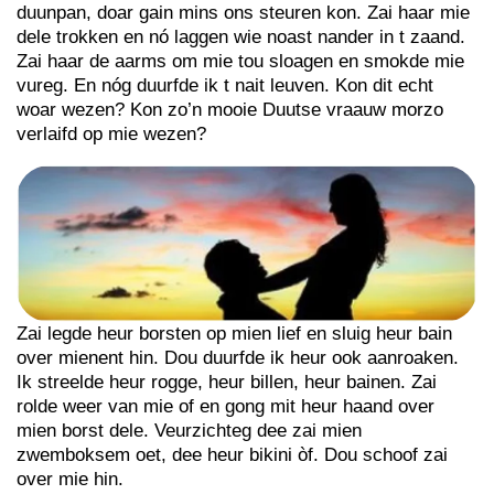
duunpan, doar gain mins ons steuren kon. Zai haar mie
dele trokken en nó laggen wie noast nander in t zaand.
Zai haar de aarms om mie tou sloagen en smokde mie
vureg. En nóg duurfde ik t nait leuven. Kon dit echt
woar wezen? Kon zo’n mooie Duutse vraauw morzo
verlaifd op mie wezen?
Zai legde heur borsten op mien lief en sluig heur bain
over mienent hin. Dou duurfde ik heur ook aanroaken.
Ik streelde heur rogge, heur billen, heur bainen. Zai
rolde weer van mie of en gong mit heur haand over
mien borst dele. Veurzichteg dee zai mien
zwemboksem oet, dee heur bikini òf. Dou schoof zai
over mie hin.