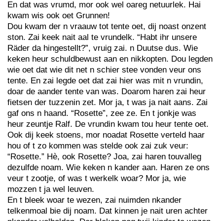
En dat was vrumd, mor ook wel oareg netuurlek. Hai
kwam wis ook oet Grunnen!
Dou kwam der n vraauw tot tente oet, dij noast onzent
ston. Zai keek nait aal te vrundelk. “Habt ihr unsere
Räder da hingestellt?”, vruig zai. n Duutse dus. Wie
keken heur schuldbewust aan en nikkopten. Dou legden
wie oet dat wie dit net n schier stee vonden veur ons
tente. En zai legde oet dat zai hier was mit n vrundin,
doar de aander tente van was. Doarom haren zai heur
fietsen der tuzzenin zet. Mor ja, t was ja nait aans. Zai
gaf ons n haand. “Rosette”, zee ze. En t jonkje was
heur zeuntje Ralf. De vrundin kwam tou heur tente oet.
Ook dij keek stoens, mor noadat Rosette verteld haar
hou of t zo kommen was stelde ook zai zuk veur:
“Rosette.” Hè, ook Rosette? Joa, zai haren touvalleg
dezulfde noam. Wie keken n kander aan. Haren ze ons
veur t zootje, of was t werkelk woar? Mor ja, wie
mozzen t ja wel leuven.
En t bleek woar te wezen, zai nuimden nkander
telkenmoal bie dij noam. Dat kinnen je nait uren achter