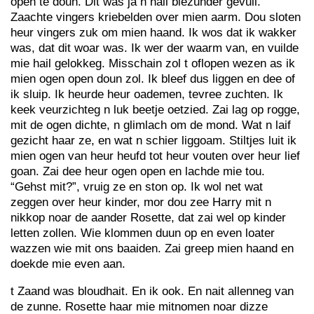
open te doun. Dit was ja n hail biezunder gevuil.
Zaachte vingers kriebelden over mien aarm. Dou sloten
heur vingers zuk om mien haand. Ik wos dat ik wakker
was, dat dit woar was. Ik wer der waarm van, en vuilde
mie hail gelokkeg. Misschain zol t oflopen wezen as ik
mien ogen open doun zol. Ik bleef dus liggen en dee of
ik sluip. Ik heurde heur oademen, tevree zuchten. Ik
keek veurzichteg n luk beetje oetzied. Zai lag op rogge,
mit de ogen dichte, n glimlach om de mond. Wat n laif
gezicht haar ze, en wat n schier liggoam. Stiltjes luit ik
mien ogen van heur heufd tot heur vouten over heur lief
goan. Zai dee heur ogen open en lachde mie tou.
“Gehst mit?”, vruig ze en ston op. Ik wol net wat
zeggen over heur kinder, mor dou zee Harry mit n
nikkop noar de aander Rosette, dat zai wel op kinder
letten zollen. Wie klommen duun op en even loater
wazzen wie mit ons baaiden. Zai greep mien haand en
doekde mie even aan.
t Zaand was bloudhait. En ik ook. En nait allenneg van
de zunne. Rosette haar mie mitnomen noar dizze