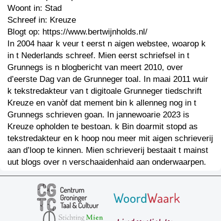
Woont in: Stad
Schreef in: Kreuze
Blogt op: https://www.bertwijnholds.nl/
In 2004 haar k veur t eerst n aigen webstee, woarop k
in t Nederlands schreef. Mien eerst schriefsel in t
Grunnegs is n blogbericht van meert 2010, over
d’eerste Dag van de Grunneger toal. In maai 2011 wuir
k tekstredakteur van t digitoale Grunneger tiedschrift
Kreuze en vanòf dat mement bin k allenneg nog in t
Grunnegs schrieven goan. In jannewoarie 2023 is
Kreuze opholden te bestoan. k Bin doarmit stopd as
tekstredakteur en k hoop nou meer mit aigen schrieverij
aan d’loop te kinnen. Mien schrieverij bestaait t mainst
uut blogs over n verschaaidenhaid aan onderwaarpen.