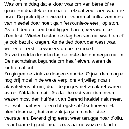
Was om middag dat e kloar was om van bèrre òf te
goan. En doadlek deur noar d’eetzoal veur zien waarme
prak. De prak dij e n weke in t veuren al uutkaizen mos
van n sedel doar noeit gain fersounleke eterij op ston.
As je t den op joen bord liggen haren, verswon joe
d’eetlust. Wieder beston de dag benoam uut wachten of
je ook bezuik kregen. As de tied doarvoar west was,
wuiren d’eerste bewoners op bèrre moakt.
As ze t redden konden lag de leste der om negen uur in.
De nachtdainst begunde om haalf elven, waren de
lochten al uut.
Zo gingen de zinloze doagen veurbie. O joa, den mog e
nog drij moal in de weke verplicht vrijwilleg noar t
aktiviteitensintrum, doar de jonges net zo aktief waren
as op d’òfdailen: nait. As dat de rest van zien leven
wezen mos, den huifde t van Berend haaldal nait meer.
Hai wol t nait veur zien dattegste al òfschrieven. Hai
bleef doar nait, hai kon zuk ja gain minder stee
veurstellen. Berend ging eerst weer terugge noar d’ollu.
Doar haar e t goud, moar zoas aal uutwozzen kinder