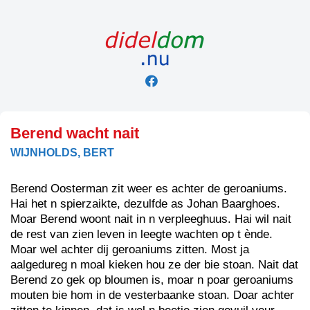
Skip
to
content
Berend wacht nait
WIJNHOLDS, BERT
Berend Oosterman zit weer es achter de geroaniums.
Hai het n spierzaikte, dezulfde as Johan Baarghoes.
Moar Berend woont nait in n verpleeghuus. Hai wil nait
de rest van zien leven in leegte wachten op t ènde.
Moar wel achter dij geroaniums zitten. Most ja
aalgedureg n moal kieken hou ze der bie stoan. Nait dat
Berend zo gek op bloumen is, moar n poar geroaniums
mouten bie hom in de vesterbaanke stoan. Doar achter