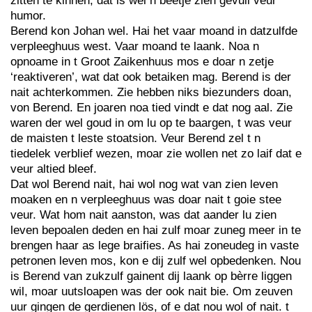
zitten te kinnen, dat is wel n beetje zien gevuil veur
humor.
Berend kon Johan wel. Hai het vaar moand in datzulfde
verpleeghuus west. Vaar moand te laank. Noa n
opnoame in t Groot Zaikenhuus mos e doar n zetje
‘reaktiveren’, wat dat ook betaiken mag. Berend is der
nait achterkommen. Zie hebben niks biezunders doan,
von Berend. En joaren noa tied vindt e dat nog aal. Zie
waren der wel goud in om lu op te baargen, t was veur
de maisten t leste stoatsion. Veur Berend zel t n
tiedelek verblief wezen, moar zie wollen net zo laif dat e
veur altied bleef.
Dat wol Berend nait, hai wol nog wat van zien leven
moaken en n verpleeghuus was doar nait t goie stee
veur. Wat hom nait aanston, was dat aander lu zien
leven bepoalen deden en hai zulf moar zuneg meer in te
brengen haar as lege braifies. As hai zoneudeg in vaste
petronen leven mos, kon e dij zulf wel opbedenken. Nou
is Berend van zukzulf gainent dij laank op bèrre liggen
wil, moar uutsloapen was der ook nait bie. Om zeuven
uur gingen de gerdienen lös, of e dat nou wol of nait. t