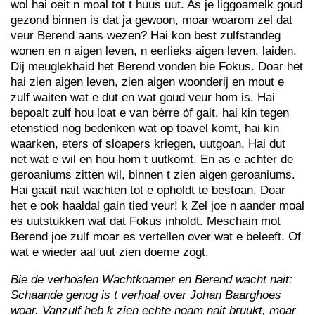
wol hai oeit n moal tot t huus uut. As je liggoamelk goud
gezond binnen is dat ja gewoon, moar woarom zel dat
veur Berend aans wezen? Hai kon best zulfstandeg
wonen en n aigen leven, n eerlieks aigen leven, laiden.
Dij meuglekhaid het Berend vonden bie Fokus. Doar het
hai zien aigen leven, zien aigen woonderij en mout e
zulf waiten wat e dut en wat goud veur hom is. Hai
bepoalt zulf hou loat e van bèrre òf gait, hai kin tegen
etenstied nog bedenken wat op toavel komt, hai kin
waarken, eters of sloapers kriegen, uutgoan. Hai dut
net wat e wil en hou hom t uutkomt. En as e achter de
geroaniums zitten wil, binnen t zien aigen geroaniums.
Hai gaait nait wachten tot e opholdt te bestoan. Doar
het e ook haaldal gain tied veur! k Zel joe n aander moal
es uutstukken wat dat Fokus inholdt. Meschain mot
Berend joe zulf moar es vertellen over wat e beleeft. Of
wat e wieder aal uut zien doeme zogt.
Bie de verhoalen Wachtkoamer en Berend wacht nait:
Schaande genog is t verhoal over Johan Baarghoes
woar. Vanzulf heb k zien echte noam nait bruukt, moar