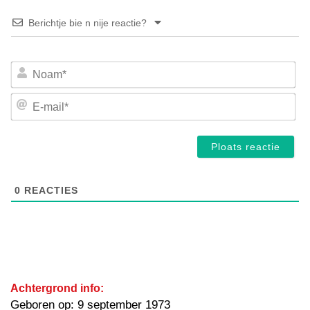
Berichtje bie n nije reactie?
No
E-
mai
0
REACTIES
Achtergrond info:
Geboren op: 9 september 1973