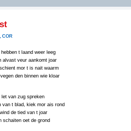
DIDELDOM.COM
st
KREUZE
, COR
JOEN
HORIZON
 hebben t laand weer leeg
PAZZIPANTEN
 alvast veur aankomt joar
chient mor t is nait waarm
 vegen den binnen wie kloar
RIED
FLYER
N
INZENDENS
RIED
FLYER
 let van zug spreken
PERSBERICHT
 van t blad, kiek mor ais rond
INZENDENS
RIED
ind de tied van t joar
SCHRIEFWEDSTRIED
2026
JURYRAPPORT
 schaiten oet de grond
FLYER