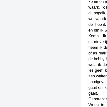
kommen mit
waark. Ik 
dij hopelk
wel waark
der heb i
en bin ik 
Komnij. Ik
schrieveri
neem ik de
of as reak
de hobby 
woar ik de
les geef, 
sen waite
noodgeval 
gaait en i
gaait.
Geboren: 
Woont in: