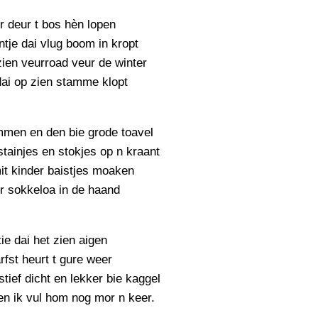
PERSBERICHT
r deur t bos hèn lopen
FOTO’S
tje dai vlug boom in kropt
ien veurroad veur de winter
dai op zien stamme klopt
men en den bie grode toavel
tainjes en stokjes op n kraant
t kinder baistjes moaken
r sokkeloa in de haand
tie dai het zien aigen
rfst heurt t gure weer
tief dicht en lekker bie kaggel
n ik vul hom nog mor n keer.