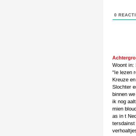
0
REACTI
Achtergro
Woont in:
“Ie lezen 
Kreuze en 
Slochter e
binnen we
ik nog aal
mien bloud
as in t Ne
tersdainst
verhoaltje