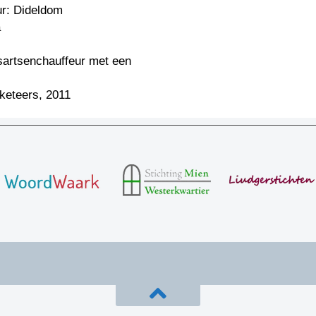
ur: Dideldom
a
sartsenchauffeur met een
keteers, 2011