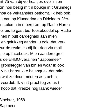
 75 van dij verhoaltjes over mien
bin nou bezig mit n boukje in t Grunnegs
 noa de vekaansies oetkomt. Ik heb ook
 stoan op Klunderloa en Dideldom. Ver-
k n column in n pergram op Radio Haren
wel ais te gast bie Toezeboudel op Radio
 heb n bult oardeghaid aan mien
j en gelukkeg aander lu ook, dat ver-
ur de reaksies dij ik krieg via mail
sie op facebouk. Mien aandere gro-
is de EHBO-verainen “Sappemeer”
 grondlegger van bin en woar ik ook
k vin t hartstikke belangriek dat min-
n wat ze doun mouten as zuch n
veurdut. Ik vin t prachteg zo as t
k hoop dat Kreuze nog laank wieder
Slochter, 1958
 Sapmeer