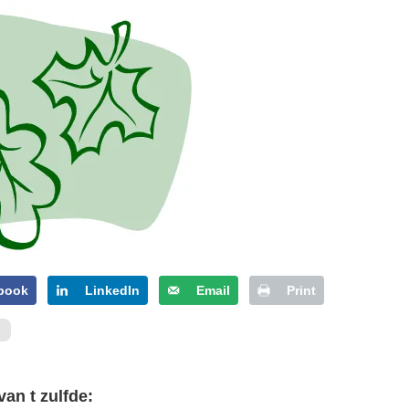
book
LinkedIn
Email
Print
van t zulfde: