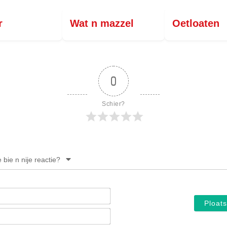
r
Wat n mazzel
Oetloaten
0
Schier?
e bie n nije reactie?
Noam*
E-
mail*