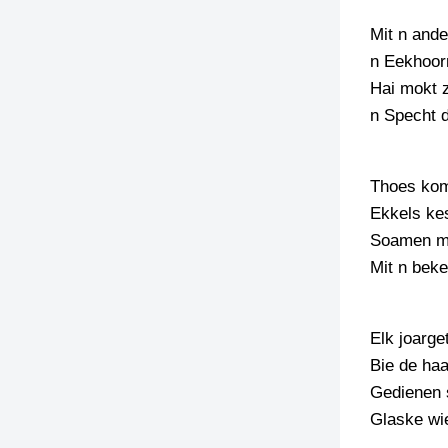
Mit n ande
TIEDSCHRIFT
KREUZE
n Eekhoorn
Hai mokt z
TENEEL
n Specht 
VERHOALEN
Thoes kom
Ekkels kes
Soamen mi
Mit n beke
Elk joarge
Bie de haa
Gedienen s
Glaske wie