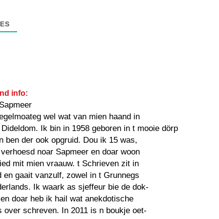
ES
nd info:
 Sapmeer
regelmoateg wel wat van mien haand in
Dideldom. Ik bin in 1958 geboren in t mooie dörp
n ben der ook opgruid. Dou ik 15 was,
 verhoesd noar Sapmeer en doar woon
tied mit mien vraauw. t Schrieven zit in
 en gaait vanzulf, zowel in t Grunnegs
derlands. Ik waark as sjeffeur bie de dok-
 en doar heb ik hail wat anekdotische
s over schreven. In 2011 is n boukje oet-