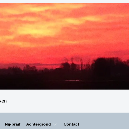
even
Nij-braif
Achtergrond
Contact