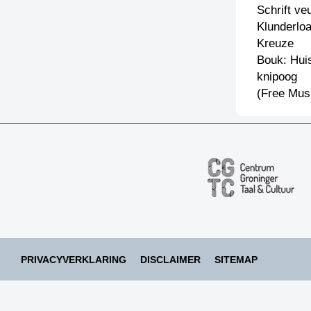
Schrift ve
Klunderlo
Kreuze
Bouk: Hui
knipoog
(Free Mus
PRIVACYVERKLARING
DISCLAIMER
SITEMAP