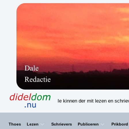
Skip
to
content
Ie kinnen der mit lezen en schri
Thoes
Lezen
Schrievers
Publiceren
Prikbord