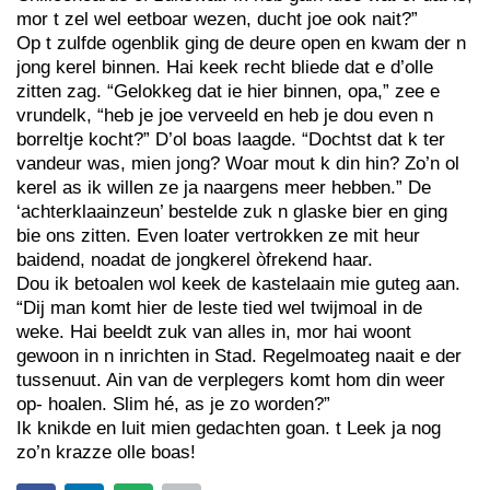
mor t zel wel eetboar wezen, ducht joe ook nait?”
Op t zulfde ogenblik ging de deure open en kwam der n
jong kerel binnen. Hai keek recht bliede dat e d’olle
zitten zag. “Gelokkeg dat ie hier binnen, opa,” zee e
vrundelk, “heb je joe verveeld en heb je dou even n
borreltje kocht?” D’ol boas laagde. “Dochtst dat k ter
vandeur was, mien jong? Woar mout k din hin? Zo’n ol
kerel as ik willen ze ja naargens meer hebben.” De
‘achterklaainzeun’ bestelde zuk n glaske bier en ging
bie ons zitten. Even loater vertrokken ze mit heur
baidend, noadat de jongkerel òfrekend haar.
Dou ik betoalen wol keek de kastelaain mie guteg aan.
“Dij man komt hier de leste tied wel twijmoal in de
weke. Hai beeldt zuk van alles in, mor hai woont
gewoon in n inrichten in Stad. Regelmoateg naait e der
tussenuut. Ain van de verplegers komt hom din weer
op- hoalen. Slim hé, as je zo worden?”
Ik knikde en luit mien gedachten goan. t Leek ja nog
zo’n krazze olle boas!