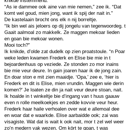
knikde instemmend.
“As ie dammee ook aine van mie nemen,” zee ik. “Dat
komt wel goud, mien jong, want ik spij der nait in.”
De kastelaain brocht ons elk n nij borreltje.
“Ik bin wel ais jeloers op dij jongelu van tegenwoordeg. t
Gaait aalmoal zo makkelk. Ze maggen mekoar lieden
en goan bie mekoar wonen.
Mooi toch?”
Ik knikde, d’olde zat dudelk op zien proatstoule. “n Poar
weke leden kwamen Frederk en Elise bie mie in t
bejoardenhuus op veziede. Ze stonden zo mor inains
bie mie veur deure. In gain joaren haar ik de jong zain.
En doar ston e mit zien maaidje. ‘Opa,’ zee e, ‘hier is
Frederk en dit is Elise, mien vrundin. Maggen wie derin
komen?’ Je loaten ze din ja nait veur deure stoan, nait.
Ik hoalde in t winkeltje bie d’ingang van t huus gaauw
even n rolle meelkoekjes en zedde kovvie veur heur.
Frederk haar haile verhoalen over wat e allemoal dee
en woar dat e waarkde. Elise aarbaidde ook; zai was
visagiste. Wat dat is wait k ook nait, mor t zel wel weer
zo’n medern vak wezen. Om kört te goan, t was