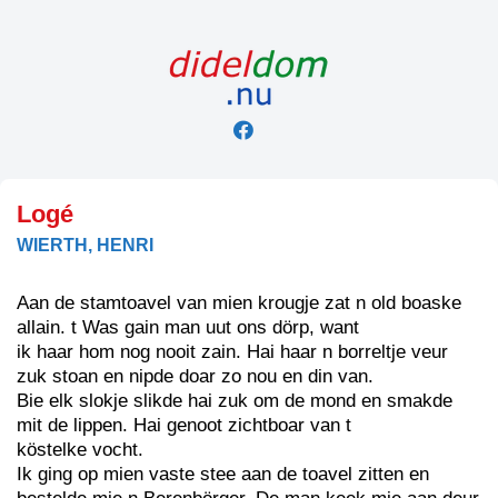
Skip
to
content
Logé
WIERTH, HENRI
Aan de stamtoavel van mien krougje zat n old boaske
allain. t Was gain man uut ons dörp, want
ik haar hom nog nooit zain. Hai haar n borreltje veur
zuk stoan en nipde doar zo nou en din van.
Bie elk slokje slikde hai zuk om de mond en smakde
mit de lippen. Hai genoot zichtboar van t
köstelke vocht.
Ik ging op mien vaste stee aan de toavel zitten en