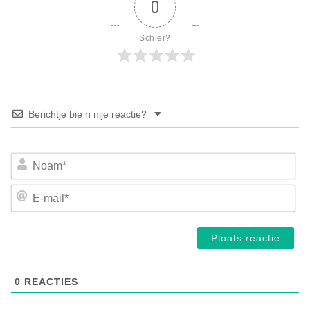
0
Schier?
Berichtje bie n nije reactie?
No
E-
mai
0
REACTIES