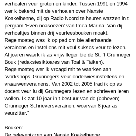
verhoalen veur groten en kinder. Tussen 1991 en 1994
wer k bekend mit de verhoalen over Nansie
Koakelhenne, dij op Radio Noord te heuren wazzen in t
pergram ‘Even noasoezen’ van Imca Marina. Van dij
verhoaltjes binnen drij veurleesbouken moakt.
Regelmoateg was ik op pad om bie allerhaande
verainens en instellens mit veul sukses veur te lezen.
Al joaren waark ik as vrijwilleger bie de St. ‘t Grunneger
Bouk (redaksiesiktoares van Toal & Taiken).
Regelmoateg wer ik vroagd mit te waarken aan
‘workshops’ Grunnegers veur onderwiesinstellens en
vraauwenverainens. Van 2002 tot 2005 trad ik op as
docent veur lu dij Grunnegers lezen en schrieven leren
wollen. Ik zat 10 joar in t bestuur van de (opheven)
Grunneger Schrieversverainen, woarvan 8 joar as
veurzitter.”
Bouken:
De belevenizzen van Nansie Koakelhenne