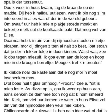
opa is der tussenuut.
Dou k weer in huus kwam, lag de kraande op de
madde. Dij heb k haildal uutlezen, want ik bin nog slim
interseerd in alles wat of der in de wereld gebeurt.
Om twaalf uur heb k mie n plakje stoede moakt en
bekertje melk uut de koulkaaste pakt. Dat mog wel van
Elise.
Doarnoa heb k in ain van dij nijmoodse stoulen n zetje
sloapen, mor dij dingen zitten al nait zo best, loat stoan
dat je der n lekker tukje in doun kinnen. Waist wat, zee
ik dou tegen miezulf, ik goa even aan de loop en koop
mie in de kroug n borreltje. Meugelk tref k n proater.”
Ik knikde noar de kastelaain dat e nog mor n moal
inschenken mos.
D’ol boas huil t glas omhoog. “Proost,” zee e, “dit is
mien leste. As dizze op is, goa ik weer op huus aan,
aans denken ze dammee toch nog dat k hom smeerd
bin. Kiek, om vief uur komen ze weer in huus Elise zel
din van dat nijmoodse eten veur mie koken.
Chiliconcarde of zukswat. Ik heb gain idee wat of dat is,