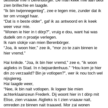
bestelde mie n Berenbörger. De man keek mie aan deur
zien brillechie en laagde.
“Ik bin twijennegenteg”, zee e tegen mie, zunder dat ik
ter om vroagd haar.
“Dat is n beste older”, gaf ik as antwoord en ik keek
weer veur mie.
“Wonen ie hier in t dörp?”, vruig e dou, want hai was
dudelk om n proatje verlegen.
Ik nam slokje van mien Berenbörger.
“Joa, ik woon hier,” zee ik, “mor zo te zain binnen ie
hier vremd.”
Hai knikde. “Joa, ik bin hier vremd,” zee e, “ik woon
aiglieks in Stad. In n bejoardenhuus.” “Hou kom je hier
din zo verzaaild? Bin je votlopen?”, wer ik nou toch wel
nijsgiereg.
Hai laagde weer,
“Nee, ik bin nait votlopen. Ik logeer bie mien
achterklaainzeun Frederk. Dij woont hier in t dörp mit
Elise, zien vraauw. Aiglieks is t zien vraauw nait,
omreden ze binnen nait traauwd. Mor zai wonen