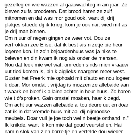
gezelleg en wie wazzen al gaauwachteg in ain joar. Ze
bleven zulfs broodeten. Dat brood haren ze zulf
mitnomen en dat was mor goud ook, want dij drij
plakjes stoede dij ik krieg, kom je ook nait wied mit as
je drij man binnen.
Om n uur of negen gingen ze weer vot. Dou ze
vertrokken zee Elise, dat ik best ais n zetje bie heur
logeren kon. In zo’n bejoardenhuus was ja niks te
beleven en din kwam ik nog ais onder de mensen.
Nou dat leek mie wel wat, omreden sinds mien vraauw
uut tied komen is, bin k aiglieks naargens meer west.
Guster het Freerk mie ophoald mit d’auto en nou logeer
k doar. Mor omdat t vrijdag is mozzen ze allebaide aan
t waark en bleef ik allaine achter in heur huus. Zo haren
wie t òfsproken. Gain omstel moaken, haar k zegd.
Om acht uur wazzen allebaide al tou deure uut en doar
zat ik in dat vremde huus mit aal dij nijmoodse
meubels. Doar vuil je joe toch wel n beetje onthand in.”
Ik knikde, want ik kon mie dat goud veurstellen. Hai
nam n slok van zien borreltje en vertelde dou wieder.