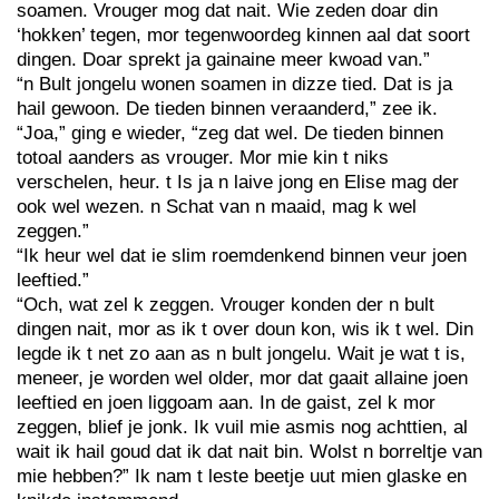
soamen. Vrouger mog dat nait. Wie zeden doar din
‘hokken’ tegen, mor tegenwoordeg kinnen aal dat soort
dingen. Doar sprekt ja gainaine meer kwoad van.”
“n Bult jongelu wonen soamen in dizze tied. Dat is ja
hail gewoon. De tieden binnen veraanderd,” zee ik.
“Joa,” ging e wieder, “zeg dat wel. De tieden binnen
totoal aanders as vrouger. Mor mie kin t niks
verschelen, heur. t Is ja n laive jong en Elise mag der
ook wel wezen. n Schat van n maaid, mag k wel
zeggen.”
“Ik heur wel dat ie slim roemdenkend binnen veur joen
leeftied.”
“Och, wat zel k zeggen. Vrouger konden der n bult
dingen nait, mor as ik t over doun kon, wis ik t wel. Din
legde ik t net zo aan as n bult jongelu. Wait je wat t is,
meneer, je worden wel older, mor dat gaait allaine joen
leeftied en joen liggoam aan. In de gaist, zel k mor
zeggen, blief je jonk. Ik vuil mie asmis nog achttien, al
wait ik hail goud dat ik dat nait bin. Wolst n borreltje van
mie hebben?” Ik nam t leste beetje uut mien glaske en