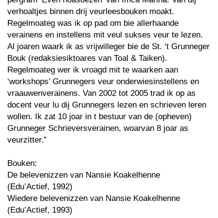
verhoaltjes binnen drij veurleesbouken moakt.
Regelmoateg was ik op pad om bie allerhaande
verainens en instellens mit veul sukses veur te lezen.
Al joaren waark ik as vrijwilleger bie de St. ‘t Grunneger
Bouk (redaksiesiktoares van Toal & Taiken).
Regelmoateg wer ik vroagd mit te waarken aan
‘workshops’ Grunnegers veur onderwiesinstellens en
vraauwenverainens. Van 2002 tot 2005 trad ik op as
docent veur lu dij Grunnegers lezen en schrieven leren
wollen. Ik zat 10 joar in t bestuur van de (opheven)
Grunneger Schrieversverainen, woarvan 8 joar as
veurzitter.”
Bouken:
De belevenizzen van Nansie Koakelhenne
(Edu’Actief, 1992)
Wiedere belevenizzen van Nansie Koakelhenne
(Edu’Actief, 1993)