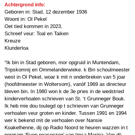
Achtergrond info:
Geboren in: Stad, 12 dezember 1936
Woont in: Ol Pekel
Oet tied kommen in 2023.
Schreef veur: Toal en Taiken
Kreuze
Klunderloa
“Ik bin in Stad geboren, mor opgruid in Muntendam,
Tripskomnij en Ommelanderwieke. k Bin schoulmeester
west in Ol Pekel, woar k mit n onderbreken van 5 joar
(hoofdmeester in Woltersom), vanòf 1969 as directeur
bleven bin. In 1980 won k de 3e pries in de wedstried
kinderverhoalen schrieven van St. ‘t Grunneger Bouk.
Ik heb mie dou toulegd op t schrieven van Grunneger
verhoalen veur groten en kinder. Tussen 1991 en 1994
wer k bekend mit de verhoalen over Nansie
Koakelhenne, dij op Radio Noord te heuren wazzen in t
pergram ‘Even noasoezen’ van Imca Marina. Van dij