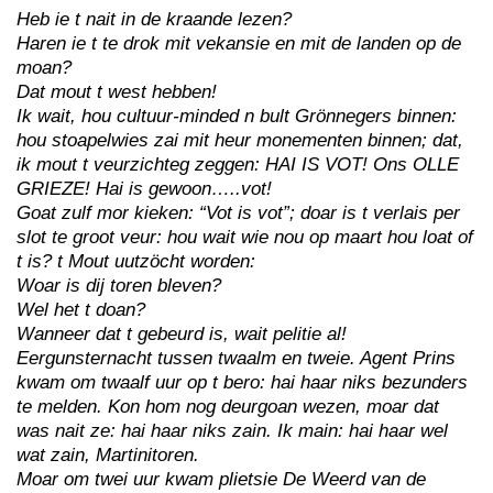
Heb ie t nait in de kraande lezen?
Haren ie t te drok mit vekansie en mit de landen op de
moan?
Dat mout t west hebben!
Ik wait, hou cultuur-minded n bult Grönnegers binnen:
hou stoapelwies zai mit heur monementen binnen; dat,
ik mout t veurzichteg zeggen: HAI IS VOT! Ons OLLE
GRIEZE! Hai is gewoon…..vot!
Goat zulf mor kieken: “Vot is vot”; doar is t verlais per
slot te groot veur: hou wait wie nou op maart hou loat of
t is? t Mout uutzöcht worden:
Woar is dij toren bleven?
Wel het t doan?
Wanneer dat t gebeurd is, wait pelitie al!
Eergunsternacht tussen twaalm en tweie. Agent Prins
kwam om twaalf uur op t bero: hai haar niks bezunders
te melden. Kon hom nog deurgoan wezen, moar dat
was nait ze: hai haar niks zain. Ik main: hai haar wel
wat zain, Martinitoren.
Moar om twei uur kwam plietsie De Weerd van de