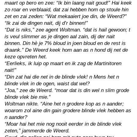
maart op bero en zee: “Ik bin laang nait goud!” Hai keek
zo roar en verblaaid, dat zai hebben hom op stoule hin
zet en zai zeden: “Wat mekaaiert joe din, de Weerd?”
“Ik zai de dingen nait, dij d’r binnen!”
“Dat is niks,” zee agent Woltman. “dat is hail gewoon; t
is veul slimmer as je dingen aal zain, dij der nait
binnen. Din hè je 7% bloud in joen bloud en de rest is
draank.” De Weerd keek hom aan as n hond dij net de
keze opvreten het.
“Eerlieks, ik luip op maart en ik zag de Martinitoren
nait!”
“Din zat hai die net in de blinde vlek! n Mens het n
blinde vlek in de ogen, waist dat wel?
“Joa,” zee de Weerd. “moar dat is din wel n slim grode
blinde vlek bie mie.”
Woltman nikte. “Aine het n grodere kop as n aander;
woarom zol aine din gain grodere blinde vlek hebben as
n aander?
“Moar hai het mie nog nooit eerder in de blinde vlek
zeten,” jammerde de Weerd.