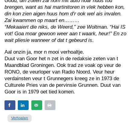
Goud, din zollen zai hom mit auto noar huus tou
brengen, want as hai martinitoren in vlek hebben kon,
din kon zien aigen huus hom d’r ook wel ais invalen.
Zai kwammen op maart en………
“Mekaaiert die niks, de Weerd,” zee Woltman. “Hai IS
vot! Goa moar gewoon weer aan t waark, heur!” En zo
wait pliesie wanneer of dat t gebeurd is
.
Aal onzin ja, mor n mooi verhoaltje.
Duut van Goor het n zet in de redaksie zeten van t
Maandblad Groningen. Ook trad ze voak op veur de
RONO, de veurloper van Radio Noord. Veur heur
verdainsten veur t Grunnegers kreeg ze in 1973 de
Culturele Pries van de pervinsie Grunnen. Duut van
Goor is in 1979 oet tied komen.
Verhoalen