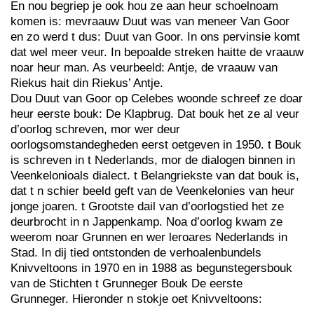
En nou begriep je ook hou ze aan heur schoelnoam
komen is: mevraauw Duut was van meneer Van Goor
en zo werd t dus: Duut van Goor. In ons pervinsie komt
dat wel meer veur. In bepoalde streken haitte de vraauw
noar heur man. As veurbeeld: Antje, de vraauw van
Riekus hait din Riekus’ Antje.
Dou Duut van Goor op Celebes woonde schreef ze doar
heur eerste bouk: De Klapbrug. Dat bouk het ze al veur
d’oorlog schreven, mor wer deur
oorlogsomstandegheden eerst oetgeven in 1950. t Bouk
is schreven in t Nederlands, mor de dialogen binnen in
Veenkelonioals dialect. t Belangriekste van dat bouk is,
dat t n schier beeld geft van de Veenkelonies van heur
jonge joaren. t Grootste dail van d’oorlogstied het ze
deurbrocht in n Jappenkamp. Noa d’oorlog kwam ze
weerom noar Grunnen en wer leroares Nederlands in
Stad. In dij tied ontstonden de verhoalenbundels
Knivveltoons in 1970 en in 1988 as begunstegersbouk
van de Stichten t Grunneger Bouk De eerste
Grunneger. Hieronder n stokje oet Knivveltoons: