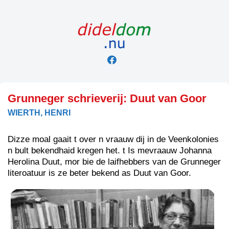
Skip
to
content
Grunneger schrieverij: Duut van Goor
WIERTH, HENRI
Dizze moal gaait t over n vraauw dij in de Veenkolonies
n bult bekendhaid kregen het. t Is mevraauw Johanna
Herolina Duut, mor bie de laifhebbers van de Grunneger
literoatuur is ze beter bekend as Duut van Goor.