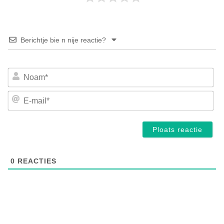
Berichtje bie n nije reactie?
No
E-
mai
0
REACTIES