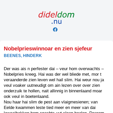
Skip
to
content
Nobelprieswinnoar en zien sjefeur
BEENES, HINDERK
Der was ais n perfester dai – veur hom overwachts –
Nobelpries kreeg. Hai was der wel bliede met, mor t
veraanderde zien leven wel hail slim. Hai weur nou ja
veul voaker uutneudigt om ain lezen over over zien
onderzuik te hollen, nait allinnig in binnenlaand moar
ook veul in boetenlaand.
Nou haar hai slim de pest aan vlaigmesienen; van
Eelde kwammen leste tied meer en meer van dai