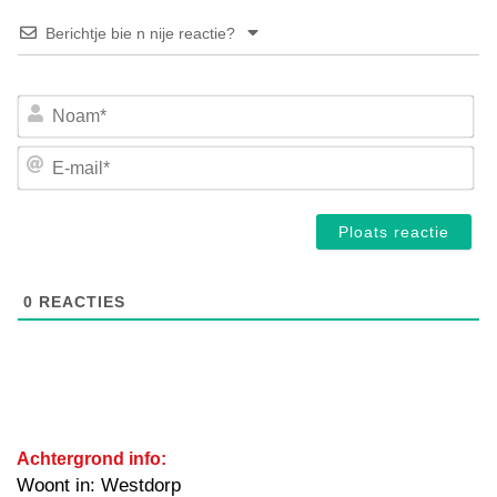
Berichtje bie n nije reactie?
No
E-
mai
0
REACTIES
Achtergrond info:
Woont in: Westdorp