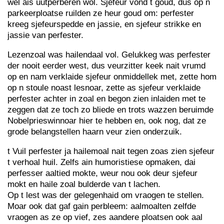
wel ais uutperberen wol. Sjefeur vond t goud, dus op n
parkeerploatse ruilden ze heur goud om: perfester
kreeg sjefeurspedde en jassie, en sjefeur strikke en
jassie van perfester.
Lezenzoal was hailendaal vol. Gelukkeg was perfester
der nooit eerder west, dus veurzitter keek nait vrumd
op en nam verklaide sjefeur onmiddellek met, zette hom
op n stoule noast lesnoar, zette as sjefeur verklaide
perfester achter in zoal en begon zien inlaiden met te
zeggen dat ze toch zo bliede en trots wazzen beruimde
Nobelprieswinnoar hier te hebben en, ook nog, dat ze
grode belangstellen haarn veur zien onderzuik.
t Vuil perfester ja hailemoal nait tegen zoas zien sjefeur
t verhoal huil. Zelfs ain humoristiese opmaken, dai
perfesser aaltied mokte, weur nou ook deur sjefeur
mokt en haile zoal bulderde van t lachen.
Op t lest was der gelegenhaid om vraogen te stellen.
Moar ook dat gaf gain perbleem: aalmoalten zelfde
vraogen as ze op vief, zes aandere ploatsen ook aal