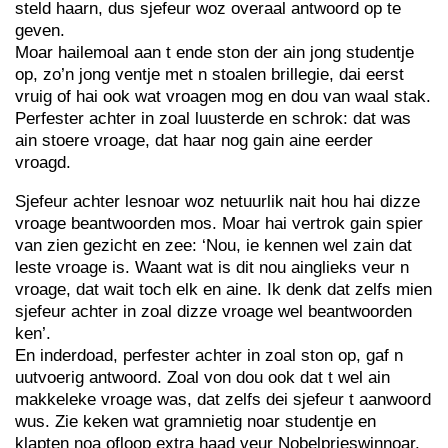
steld haarn, dus sjefeur woz overaal antwoord op te
geven.
Moar hailemoal aan t ende ston der ain jong studentje
op, zo’n jong ventje met n stoalen brillegie, dai eerst
vruig of hai ook wat vroagen mog en dou van waal stak.
Perfester achter in zoal luusterde en schrok: dat was
ain stoere vroage, dat haar nog gain aine eerder
vroagd.
Sjefeur achter lesnoar woz netuurlik nait hou hai dizze
vroage beantwoorden mos. Moar hai vertrok gain spier
van zien gezicht en zee: ‘Nou, ie kennen wel zain dat
leste vroage is. Waant wat is dit nou ainglieks veur n
vroage, dat wait toch elk en aine. Ik denk dat zelfs mien
sjefeur achter in zoal dizze vroage wel beantwoorden
ken’.
En inderdoad, perfester achter in zoal ston op, gaf n
uutvoerig antwoord. Zoal von dou ook dat t wel ain
makkeleke vroage was, dat zelfs dei sjefeur t aanwoord
wus. Zie keken wat gramnietig noar studentje en
klapten noa ofloop extra haad veur Nobelprieswinnoar.