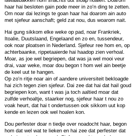
lawaaibakken hom snachts uut sloap hoalen. Doarom
haar hai besloten gain pode meer in zo’n ding te zetten.
Om noar dai lezings te goan haar hai doarom ain auto
met sjefeur aanschaft; geld zat nou, dus woarom nait.
Hai gung sikkom elke weke op pad, noar Frankriek,
Itoalie, Duutslaand, Engelaand en zo en, tussendeur,
ook noar ploatsen in Nederland. Sjefeur ree hom en, op
achterbaanke, rippetaaierde hai haadop zien verhoal.
Moar, as joe wel begriepen, dat was ja wel mooi veur
drai, vaar weke, moar dou begon t hom wel ain beetje
de keel uut te hangen.
Op zo’n ritje noar ain of aandere universiteit bekloagde
hai zich tegen zien sjefeur. Dai zee dat hai dat hail goud
begriepen kon, want t was ja toch aaltied moar dat
zulfde verhoaltje, staarker nog, sjefeur haar t nou zo
voak heurt, dat hai t ondertussen ook sikkom uut kop
kende en lezen ook wel hoalen kon.
Dou perfester doar n tiedje over noadocht haar, begon
hom dat wel wat te lieken en hai zee dat perfester dat