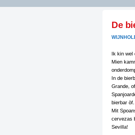
LITERATUUR
OPSTUREN
GEDICHTEN
De bi
OVEREG
SPELLENSCONTROLE
HAIKU’S
BIENOAMEN
WIJNHOL
SCHRIEFREGELS
LAIDJES
LAIDTEKSTEN
LEGENDEN
Ik kin wel
LIMERICKS
Mien kamm
RECEPTEN
LUUSTERN
onderdompe
SPREUKEN
In de bier
SCHRIEFWEDST
2024
Grande, of
VEURDRACHTE
Spanjoarde
SCHRIEFWEDST
bierbar òf.
2025
Mit Spoan
SCHRIEFWEDST
cervezas b
2026
Sevilla!
STRIPS