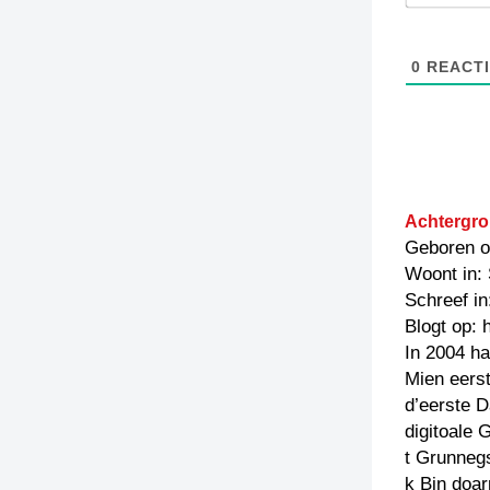
0
REACTI
Achtergro
Geboren o
Woont in:
Schreef in
Blogt op: 
In 2004 ha
Mien eerst
d’eerste D
digitoale 
t Grunnegs
k Bin doar