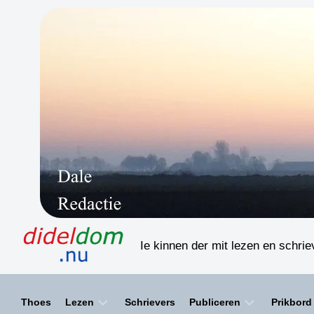
Skip
to
content
Ie kinnen der mit lezen en schri
Thoes
Lezen
Schrievers
Publiceren
Prikbord