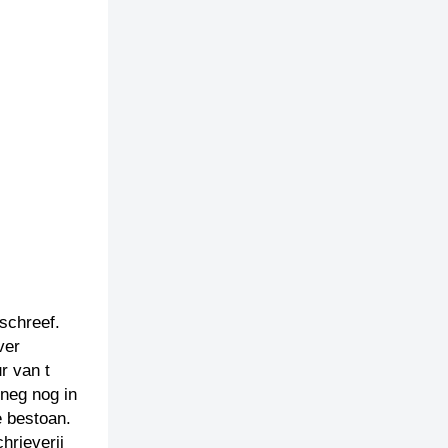
schreef.
ver
r van t
nneg nog in
e bestoan.
hrieverij