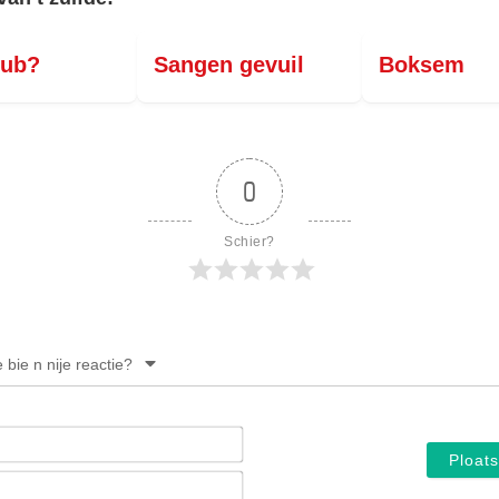
lub?
Sangen gevuil
Boksem
0
Schier?
e bie n nije reactie?
Noam*
E-