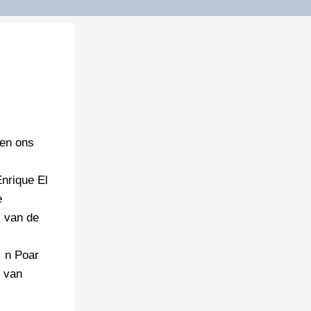
ben ons
Enrique El
e
k van de
. n Poar
r van