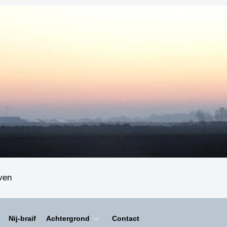
even
Nij-braif
Achtergrond
Contact