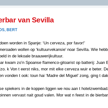
DIDELDOM.COM
erbar van Sevilla
KREUZE
DS, BERT
JOEN
HORIZON
 doen worden in Spanje: ‘Un cerveza, por favor!’
PAZZIPANTEN
eroaden wollen op ‘kultuurvekansie’ noar Sevilla. Wie heb
ld in de lekoale braauwerijkultuur.
bar kwam zo’n Spoanse flamenco-gitoarist op batterij: Juan 
RIED
FLYER
zo. k Von t eerst niks, mor mit elke cerveza wuir e beter. D
N
INZENDENS
n vonden t ook: toun hai ‘Madre del Miguel’ zong, ging t da
RIED
FLYER
PERSBERICHT
se spiekers in de koppen liggen we nou aan t hotelzwembad
INZENDENS
RIED
SCHRIEFWEDSTRIED
innen vervast nait goud valen. Mor wat n feest in de bierba
2026
JURYRAPPORT
FLYER