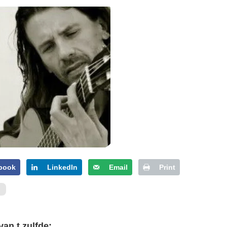
PERSBERICHT
FOTO’S
book
LinkedIn
Email
Print
van t zulfde: