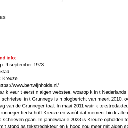
mail*
ES
nd info:
p: 9 september 1973
 Stad
: Kreuze
https://www.bertwijnholds.nl/
ar k veur t eerst n aigen webstee, woarop k in t Nederlands 
 schriefsel in t Grunnegs is n blogbericht van meert 2010, o
ag van de Grunneger toal. In maai 2011 wuir k tekstredakteu
Grunneger tiedschrift Kreuze en vanòf dat mement bin k alle
 schrieven goan. In jannewoarie 2023 is Kreuze opholden t
mit stopd as tekstredakteur en k hoop nou meer mit aigen sc