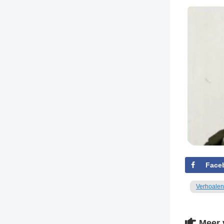
TIEDSCHRIFT
KREUZE
TENEEL
VERHOALEN
Face
Verhoalen
Meer 