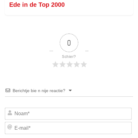
Ede in de Top 2000
0
Schier?
Berichtje bie n nije reactie?
No
E-
mai