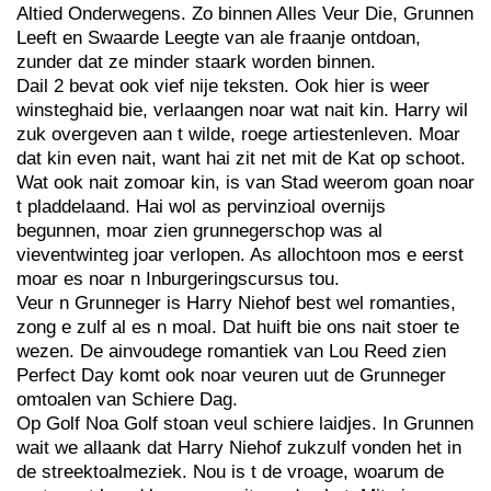
Altied Onderwegens. Zo binnen Alles Veur Die, Grunnen
Leeft en Swaarde Leegte van ale fraanje ontdoan,
zunder dat ze minder staark worden binnen.
Dail 2 bevat ook vief nije teksten. Ook hier is weer
winsteghaid bie, verlaangen noar wat nait kin. Harry wil
zuk overgeven aan t wilde, roege artiestenleven. Moar
dat kin even nait, want hai zit net mit de Kat op schoot.
Wat ook nait zomoar kin, is van Stad weerom goan noar
t pladdelaand. Hai wol as pervinzioal overnijs
begunnen, moar zien grunnegerschop was al
vieventwinteg joar verlopen. As allochtoon mos e eerst
moar es noar n Inburgeringscursus tou.
Veur n Grunneger is Harry Niehof best wel romanties,
zong e zulf al es n moal. Dat huift bie ons nait stoer te
wezen. De ainvoudege romantiek van Lou Reed zien
Perfect Day komt ook noar veuren uut de Grunneger
omtoalen van Schiere Dag.
Op Golf Noa Golf stoan veul schiere laidjes. In Grunnen
wait we allaank dat Harry Niehof zukzulf vonden het in
de streektoalmeziek. Nou is t de vroage, woarum de