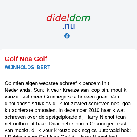
Skip
to
content
Golf Noa Golf
WIJNHOLDS, BERT
Op mien aigen webstee schreef k benoam in t
Nederlands. Sunt ik veur Kreuze aan loop bin, mout k
vanzulf aal meer Grunnegers schrieven goan. Van
d’hollandse stukkies dij k tot zowied schreven heb, goa
k t schierste omtoalen. In dezember 2010 haar k wat
schreven over de spaigelploade dij Harry Niehof toun
net uutbrocht haar. Doar heb k nou n Grunneger tekst
van moakt, dij k veur Kreuze ook nog es uutbraaid heb: