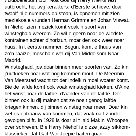
t Dubbelalbum Golf Noa Golf dij Harry Niehof lest
uutbrocht, het twij kerakters. d’Eerste schieve, doar
twaalf nije nummers op stoan, is opnomen mit zien
meziekoale vrunden Herman Grimme en Johan Viswat.
In Niehof zien meziek komt voak n soort van
winsteghaid weerom. Zo wil e geern noar de wiedste
kontrainen achter d’horizun, moar den ook weer noar
huus. In t eerste nummer, Begun, komt e thuus van
zo’n raaize, meschain wel dij Van Middelsom Noar
Madrid.
Winsteghaid, joa doar binnen meer soorten van. Zo kin
j’uutkieken noar wat nog kommen mout. De Meermin
Van Meerstad wacht tot der indelk n moal woater komt.
Bie de laifde komt ook voak winsteghaid kieken. d’Aine
het winst noar de laifde, d’aander van de laifde. Der
binnen ook lu dij mainen dat ze noeit genog laifde
kriegen kinnen, dij binnen winsteg noar meer. Doar kin
wel es ontraauw van kommen, dat voak nait zunder
gevolgen blift. In 1928 is doar al t laid Makin’ Whoopee
over schreven. Bie Harry Niehof is dizze jazzy sikkom-
klassieker Dat Gait Van Joepie haiten goan.