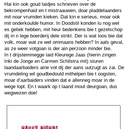
Hai kin ook goud laidjes schrieven over de
bekrompenhaid en t mistraauwen, doar pladdelaanders
mit noar vrumden kieken. Dat kin e serieus, moar ook
mit onderkoulde humor. In Doodstil konden lu nog wel
es geliek hebben, mit heur bedenkens bie t gezelschop
dij in n lege boerderij dele strikt. Der is wat loos bie dat
volk, moar wat ze wel ommaans hebben? In aals geval,
as ze weer votgoan is der ain perzoon minder bie.
In t drijstemmegge laid Kleurege Jaas (hierin zingen
Inki de Jonge en Carmen Schilstra mit) sturen
laandaarbaiders aine vot dij der aans uutzugt as zai. De
vrumdeling wil goudbedould mithelpen bie t oogsten,
moar d’aarbaiders vinden dat e allenneg moar in de
wege lopt. En t waark op t laand mout deurgoan, dus
wegwezen doe!