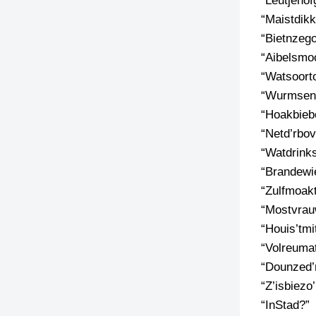
“Leutjenof
“Maistdikk
TIEDSCHRIFT
“Bietnzeg
KREUZE
“Aibelsmo
TENEEL
“Watsoort
“Wurmsen
VERHOALEN
“Hoakbie
“Netd’rbo
“Watdrinks
“Brandewi
“Zulfmoak
“Mostvrau
“Houis’tmi
“Volreumat
“Dounzed’
“Z’isbiezo
“InStad?”