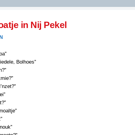
DIDELDOM.COM
oatje in Nij Pekel
KREUZE
AN
JOEN
HORIZON
oa”
PAZZIPANTEN
biedele, Bolhoes”
n?”
kmie?”
RIED
FLYER
l’nzet?”
N
INZENDENS
ei”
RIED
FLYER
t?”
PERSBERICHT
moaltje”
INZENDENS
RIED
SCHRIEFWEDSTRIED
t”
2026
JURYRAPPORT
nouk”
FLYER