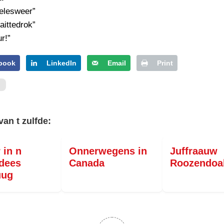
welesweer”
aittedrok”
r!”
book
LinkedIn
Email
Print
van t zulfde:
 in n
Onnerwegens in
Juffraauw
dees
Canada
Roozendoa
uug