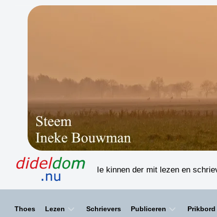
Skip
to
content
Ie kinnen der mit lezen en schri
Thoes
Lezen
Schrievers
Publiceren
Prikbord