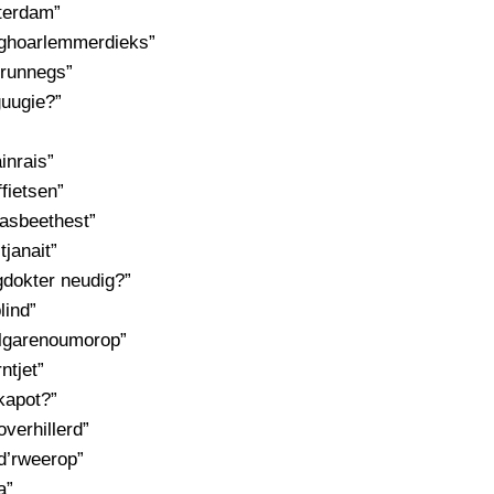
terdam”
ghoarlemmerdieks”
grunnegs”
guugie?”
inrais”
ffietsen”
dasbeethest”
tjanait”
gdokter neudig?”
lind”
lgarenoumorop”
ntjet”
kapot?”
overhillerd”
td’rweerop”
a”