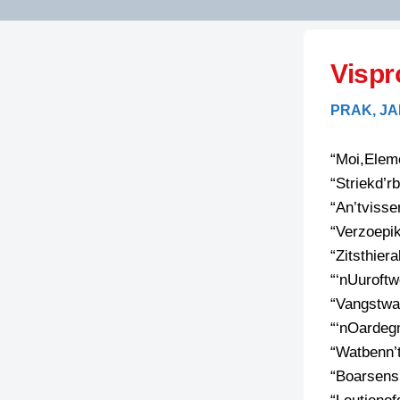
LITERATUUR
OPSTUREN
GEDICHTEN
Vispr
OVEREG
SPELLENSCONTROLE
HAIKU’S
BIENOAMEN
PRAK, J
SCHRIEFREGELS
LAIDJES
LAIDTEKSTEN
LEGENDEN
“Moi,Elem
LIMERICKS
“Striekd’r
RECEPTEN
LUUSTERN
“An’tvisse
SPREUKEN
“Verzoepi
SCHRIEFWEDST
2024
“Zitsthiera
VEURDRACHTE
“‘nUuroftw
SCHRIEFWEDST
“Vangstwa
2025
“‘nOardeg
SCHRIEFWEDST
“Watbenn’
2026
“Boarsens
STRIPS