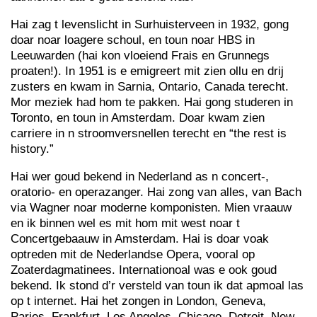
Hai zag t levenslicht in Surhuisterveen in 1932, gong
doar noar loagere schoul, en toun noar HBS in
Leeuwarden (hai kon vloeiend Frais en Grunnegs
proaten!). In 1951 is e emigreert mit zien ollu en drij
zusters en kwam in Sarnia, Ontario, Canada terecht.
Mor meziek had hom te pakken. Hai gong studeren in
Toronto, en toun in Amsterdam. Doar kwam zien
carriere in n stroomversnellen terecht en “the rest is
history.”
Hai wer goud bekend in Nederland as n concert-,
oratorio- en operazanger. Hai zong van alles, van Bach
via Wagner noar moderne komponisten. Mien vraauw
en ik binnen wel es mit hom mit west noar t
Concertgebaauw in Amsterdam. Hai is doar voak
optreden mit de Nederlandse Opera, vooral op
Zoaterdagmatinees. Internationoal was e ook goud
bekend. Ik stond d’r versteld van toun ik dat apmoal las
op t internet. Hai het zongen in London, Geneva,
Paries, Frankfurt, Los Angeles, Chicago, Detroit, New