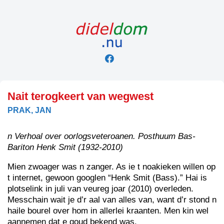
Skip
to
content
Nait terogkeert van wegwest
PRAK, JAN
n Verhoal over oorlogsveteroanen. Posthuum Bas-
Bariton Henk Smit (1932-2010)
Mien zwoager was n zanger. As ie t noakieken willen op
t internet, gewoon googlen “Henk Smit (Bass).” Hai is
plotselink in juli van veureg joar (2010) overleden.
Messchain wait je d’r aal van alles van, want d’r stond n
haile bourel over hom in allerlei kraanten. Men kin wel
aannemen dat e goud bekend was.