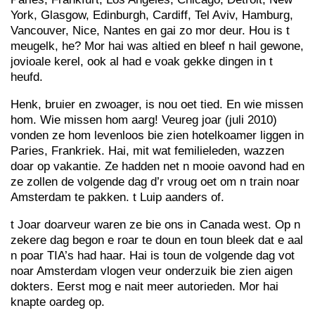
York, Glasgow, Edinburgh, Cardiff, Tel Aviv, Hamburg,
Vancouver, Nice, Nantes en gai zo mor deur. Hou is t
meugelk, he? Mor hai was altied en bleef n hail gewone,
jovioale kerel, ook al had e voak gekke dingen in t
heufd.
Henk, bruier en zwoager, is nou oet tied. En wie missen
hom. Wie missen hom aarg! Veureg joar (juli 2010)
vonden ze hom levenloos bie zien hotelkoamer liggen in
Paries, Frankriek. Hai, mit wat femilieleden, wazzen
doar op vakantie. Ze hadden net n mooie oavond had en
ze zollen de volgende dag d’r vroug oet om n train noar
Amsterdam te pakken. t Luip aanders of.
t Joar doarveur waren ze bie ons in Canada west. Op n
zekere dag begon e roar te doun en toun bleek dat e aal
n poar TIA’s had haar. Hai is toun de volgende dag vot
noar Amsterdam vlogen veur onderzuik bie zien aigen
dokters. Eerst mog e nait meer autorieden. Mor hai
knapte oardeg op.