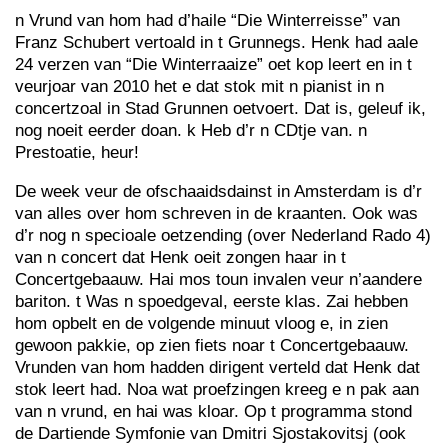
n Vrund van hom had d’haile “Die Winterreisse” van
Franz Schubert vertoald in t Grunnegs. Henk had aale
24 verzen van “Die Winterraaize” oet kop leert en in t
veurjoar van 2010 het e dat stok mit n pianist in n
concertzoal in Stad Grunnen oetvoert. Dat is, geleuf ik,
nog noeit eerder doan. k Heb d’r n CDtje van. n
Prestoatie, heur!
De week veur de ofschaaidsdainst in Amsterdam is d’r
van alles over hom schreven in de kraanten. Ook was
d’r nog n specioale oetzending (over Nederland Rado 4)
van n concert dat Henk oeit zongen haar in t
Concertgebaauw. Hai mos toun invalen veur n’aandere
bariton. t Was n spoedgeval, eerste klas. Zai hebben
hom opbelt en de volgende minuut vloog e, in zien
gewoon pakkie, op zien fiets noar t Concertgebaauw.
Vrunden van hom hadden dirigent verteld dat Henk dat
stok leert had. Noa wat proefzingen kreeg e n pak aan
van n vrund, en hai was kloar. Op t programma stond
de Dartiende Symfonie van Dmitri Sjostakovitsj (ook