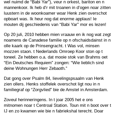
wel nuimd de “Babi Yar”), veur n orkest, bariton en n
mannenkoor. Ik heb d’r mit troanen in d’ogen noar zitten
luustern in de woonkoamer woar Henk zien overschot
opboart was. Ik heur nog dat enorme applaus! Ie
mouten dij geschiedenis van “Babi Yar” mor es lezen!
Op 20 juli, 2010 hebben mien vraauw en ik nog wat zegt
noamens de Canadese familie op n ofschaidsdainst in n
olle kaark op de Prinsengracht. t Was vol, minsen
mozzen staon. t Nederlands Omroep Koor ston op t
toneel. Ze hebben o.a. dat mooie stok van Brahms oet
“Ein Deutsches Requiem” zongen: “Wie lieblich sind
deine Wohnungen Herr Zebaoth.”
Dat gong over Psalm 84, lievelingspsaalm van Henk
zien ollers. Henks stoffelek overschot ligt nou in n
familiegraf op “Zorgvlied” bie de Amstel in Amsterdam.
Zoveul herinneringens. In t joar 2005 het e ons
mitnomen noar t Centroal Station. Toun mit n boot over t
IJ en zo kwamen wie bie n fabriekshal terecht. Doar