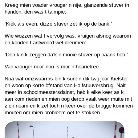
Kreeg mien voader vrouger n nije, glanzende stuver in
handen, den was t taimpie:
‘Kiek ais even, dizze stuver zet ik op de bank.’
Wie wozzen wat t vervolg was, vruigen alsnog woarom
en konden t antwoord wel dreumen:
‘Den kin k zeggen da’k n mooie stuver op baank heb.’
Van vrouger noar nou is mor n hoanetree.
Noa wat omzwaarms bin k sunt n dik twij joar Kielster
en woon op körte òfstand van Halfstuuversbrug. Nait
meer in schoolmeestersdainst, heb k elke keer as k
aan kom rieden en mien oog derop vaalt weer muite mit
zien noam en k zel toch n keer over de brogge kommen
mouten om mien probleem oet te stokken.