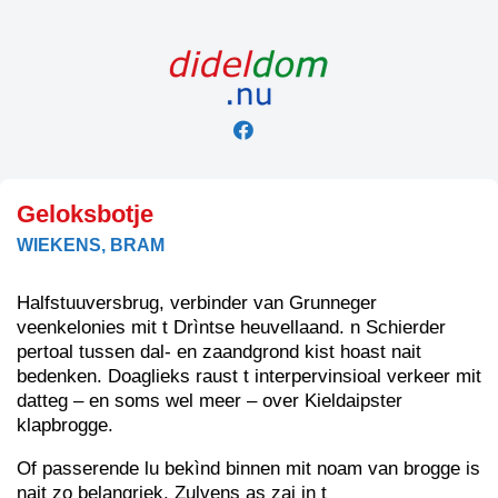
Skip
to
content
Geloksbotje
WIEKENS, BRAM
Halfstuuversbrug, verbinder van Grunneger
veenkelonies mit t Drìntse heuvellaand. n Schierder
pertoal tussen dal- en zaandgrond kist hoast nait
bedenken. Doaglieks raust t interpervinsioal verkeer mit
datteg – en soms wel meer – over Kieldaipster
klapbrogge.
Of passerende lu bekìnd binnen mit noam van brogge is
nait zo belangriek. Zulvens as zai in t