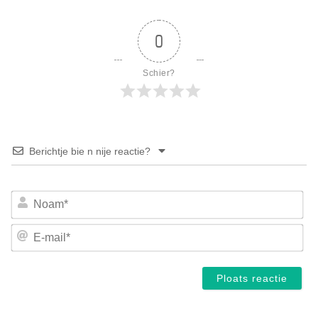
0
Schier?
Berichtje bie n nije reactie?
No
E-
mai