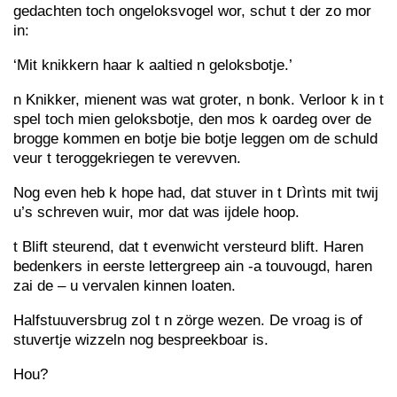
gedachten toch ongeloksvogel wor, schut t der zo mor
in:
‘Mit knikkern haar k aaltied n geloksbotje.’
n Knikker, mienent was wat groter, n bonk. Verloor k in t
spel toch mien geloksbotje, den mos k oardeg over de
brogge kommen en botje bie botje leggen om de schuld
veur t teroggekriegen te verevven.
Nog even heb k hope had, dat stuver in t Drìnts mit twij
u’s schreven wuir, mor dat was ijdele hoop.
t Blift steurend, dat t evenwicht versteurd blift. Haren
bedenkers in eerste lettergreep ain -a touvougd, haren
zai de – u vervalen kinnen loaten.
Halfstuuversbrug zol t n zörge wezen. De vroag is of
stuvertje wizzeln nog bespreekboar is.
Hou?