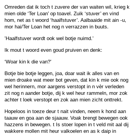
Omreden dat ik toch t zuvere der van waiten wil, krieg k
mien olde ‘Ter Loan’ op toavel. Zuik ‘stuver’ en vind
hom, net as t woord ‘haalfstuver’. Aalbaaide mit ain -u,
mor hai/Ter Loan het nog n verrazzen in buuts.
’Haalfstuver wordt ook wel botje nuimd.’
Ik mout t woord even goud pruiven en denk:
‘Woar kin k die van?’
Botje bie botje leggen, joa, doar wait ik alles van en
mien droake wat meer bot geven, dat kin k mie ook nog
wel herinnern, mor aargens verstopt in n vèr verleden
zit nog n aander botje, dij k wel heur rammeln, mor zok
achter t loek verstopt en zok aan mien zicht onttrekt.
Hopeloos in toeze deur t nait vinden, neem k hond aan
taauw en goa aan de sjaauw. Voak brengt bewegen ook
hazzens in bewegen. t Is stoer lopen in t veld mit aal dij
wakkere mollen mit heur valkoelen en as k daip in