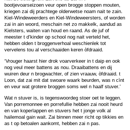
bootjevoarseizoen veur open brogge stoppen mouten,
kriegen zai dij prachtege olderwetse noam nait te zain.
Kiel-Windeweerders en Kiel-Windeweersters, of worden
zai in ain woord, meschain net zo makkelk, aandud as
Kielsters, waiten van houd en raand. As de juf of
meester t d’kinder op school nog nait verteld het,
hebben olden t broggenverhoal weschienlek tot
vervelens tou al verschaaiden keren òfdraaid.
‘Vrouger haarst hier drok voarverkeer in t daip en ook
nog veul meer battens as nou. Draaibattens en dij
wuiren deur n brogwachter, of zien vraauw, òfdraaid. t
Loon, dat zai mit dat swoare waark beurden, was n cìnt
en veur wat grotere broggen soms wel n haalf stuver.’
Wat n stuver is, is tegenswoordeg stoer oet te leggen.
Van porremonnee en porrefullie hebben zai nooit heurd
en van koperlappen en stuvers het t jonge volk al
hailemoal gain wait. Zai binnen meer richt op tikkies en
as t op betoalen aankomt, hebben zai n pas.