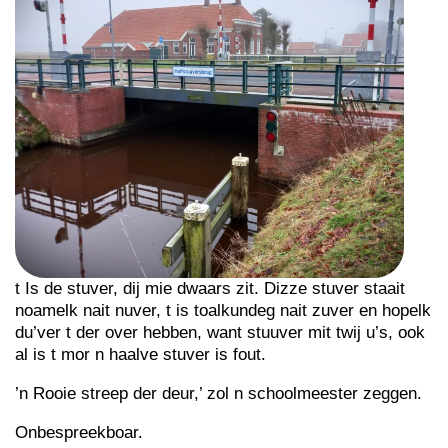
t Is de stuver, dij mie dwaars zit. Dizze stuver staait
noamelk nait nuver, t is toalkundeg nait zuver en hopelk
du’ver t der over hebben, want stuuver mit twij u’s, ook
al is t mor n haalve stuver is fout.
’n Rooie streep der deur,’ zol n schoolmeester zeggen.
Onbespreekboar.