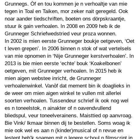
Grunnegs. Òf en tou kommen je n verhoaltje van mie
tegen in Toal en Taiken, mor zeker nait geregeld. Ook
noar aander tiedschriften, boeten ons dörpskraantje,
stuur ik gain verhoalen. In 2008 en 2009 heb ik de
Grunneger Schriefwedstried veur proza wonnen.
In 2002 is mien eerste Grunneger boukje oetgeven, ‘Oet
t leven grepen’. In 2006 binnen n stok of wat vertelsels
van mie opnomen in ‘Nije Grunneger kerstverhoalen’. In
2013 is bie mien eerste ‘echte’ bouk ‘Koakelbonen’
oetgeven, mit Grunneger verhoalen. In 2015 heb ik
mien aigen webstee inricht, de Grunneger
verhoalenwinkel. Vanòf dat mement bin ik doaglieks in
de weer om mien aigen winkel te vullen mit allerlei
soorten verhoalen. Tussendeur schrief ik ook nog wel
es n toneelstok, n ainakter of n oavendvullend
bliedspul, veur toneelverainens. Maisttied op aanvroag.
Bie Vink/ lkmaar binnen dij te bestellen. Soms woag ik
mie ook wel es aan n (kinder)musical of n revue en
lestent heb’k soamen mit n legere schoul n filmscript in