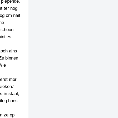
 piepende,
t ter nog
nog om nait
ne
 schoon
intjes
toch ains
Ze binnen
Wie
eerst mor
kieken.’
s in staal,
ileg hoes
en ze op