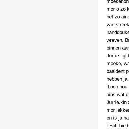
moekehond
mor o zo k
net zo ain
van streek
handdouke
wreven. Br
binnen aa
Jurrie lig
moeke, wa
baaident p
hebben ja 
‘Loop nou 
ains wat g
Jurrie.kin 
mor lekker
en is ja n
t Blift bi