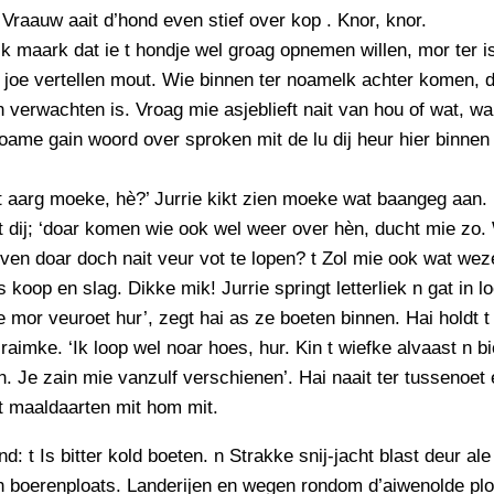
’ Vraauw aait d’hond even stief over kop . Knor, knor.
 ik maark dat ie t hondje wel groag opnemen willen, mor ter i
k joe vertellen mout. Wie binnen ter noamelk achter komen, d
in verwachten is. Vroag mie asjeblieft nait van hou of wat, wan
oame gain woord over sproken mit de lu dij heur hier binnen
it aarg moeke, hè?’ Jurrie kikt zien moeke wat baangeg aan.
t dij; ‘doar komen wie ook wel weer over hèn, ducht mie zo.
ven doar doch nait veur vot te lopen? t Zol mie ook wat wez
 koop en slag. Dikke mik! Jurrie springt letterliek n gat in lo
e mor veuroet hur’, zegt hai as ze boeten binnen. Hai holdt t
t raimke. ‘Ik loop wel noar hoes, hur. Kin t wiefke alvaast n b
. Je zain mie vanzulf verschienen’. Hai naait ter tussenoet 
t maaldaarten mit hom mit.
d: t Is bitter kold boeten. n Strakke snij-jacht blast deur ale
n boerenploats. Landerijen en wegen rondom d’aiwenolde plo