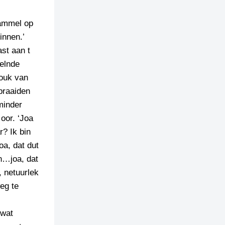
rammel op
innen.’
st aan t
elnde
houk van
praaiden
minder
oor. ‘Joa
r? Ik bin
oa, dat dut
n…joa, dat
, netuurlek
eg te
 wat