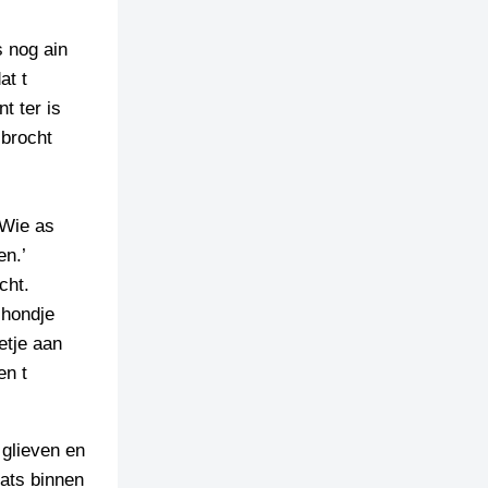
s nog ain
at t
t ter is
 brocht
 Wie as
en.’
cht.
 hondje
ietje aan
en t
 glieven en
ats binnen