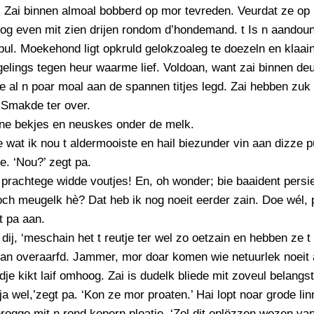
 Zai binnen almoal bobberd op mor tevreden. Veurdat ze op
og even mit zien drijen rondom d’hondemand. t Is n aandou
l. Moekehond ligt opkruld gelokzoaleg te doezeln en klaai
gelings tegen heur waarme lief. Voldoan, want zai binnen deu
 al n poar moal aan de spannen titjes legd. Zai hebben zuk
t Smakde ter over.
ine bekjes en neuskes onder de melk.
e wat ik nou t aldermooiste en hail biezunder vin aan dizze 
. ‘Nou?’ zegt pa.
r prachtege widde voutjes! En, oh wonder; bie baaident persie
och meugelk hè? Dat heb ik nog noeit eerder zain. Doe wél, 
t pa aan.
t dij, ‘meschain het t reutje ter wel zo oetzain en hebben ze t
n overaarfd. Jammer, mor doar komen wie netuurlek noeit a
e kikt laif omhoog. Zai is dudelk bliede mit zoveul belangst
t ja wel,’zegt pa. ‘Kon ze mor proaten.’ Hai lopt noar grode li
rogge mit n rond kopern ploatje. ‘Zol dit oplözzen wezen van