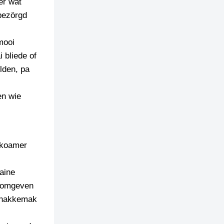
er wat
 bezörgd
mooi
i bliede of
lden, pa
en wie
 koamer
aine
e omgeven
r hakkemak