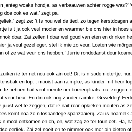
PERSBERICHT
 n jenteg woaks hondje, as verbaauwen achter rogge was?’ 
 doe ook es wat,’ zegt pa.
FOTO’S
geliek,‘ zegt ze: ’t Is nou wel de tied, zo tegen kerstdoagen 
rtje is t ja ook veul mooier en waarmer bie ons hier in hoes 
nhok doar. Zai zellen t doar wel goud van eten en drinken h
hier ja veul gezelleger, stel ik mie zo veur. Loaten wie mörg
n of ze wat veur ons hebben.’ Jurrie rondedanst deur koame
zuiken ie ter net nou ook ain oet! Dit is n sodemietertje, hur. 
etensbak en lopt t mooist aan raimpke, as kinder mit heur lo
p. Ie hebben hail veul roemte om boerenploats tou, zeggen i
wat veur heur. En din ook nog zunder raimke. Geweldeg! Eerl
 juust wel te zeggen, dat ie nait roar opkieken mouten as z
oes komt noa zo n lösbandege spanzaaierij. Zai is noamelk 
s n moal ontkomen en oh, oh, wat zag ze ter toun oet. Ha, h
udse eerliek. Zai zel noeit en te nimmer ook mor ain bieten of