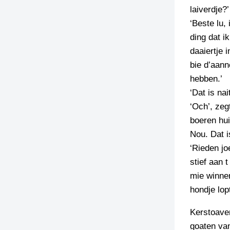
laiverdje?
‘Beste lu,
ding dat i
daaiertje 
bie d’aann
hebben.’
‘Dat is na
‘Och’, zeg
boeren hui
Nou. Dat is
‘Rieden jo
stief aan 
mie winnen
hondje lop
Kerstoaven
goaten va