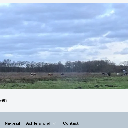
even
Nij-braif
Achtergrond
Contact