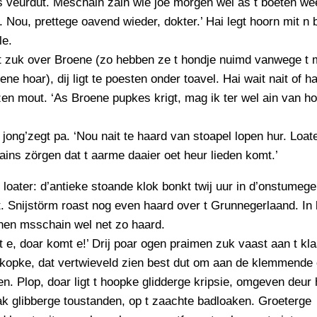
 veurdut. Meschain zain wie joe mörgen wel as t boeten we
. Nou, prettege oavend wieder, dokter.’ Hai legt hoorn mit n
le.
kt zuk over Broene (zo hebben ze t hondje nuimd vanwege t 
ne hoar), dij ligt te poesten onder toavel. Hai wait nait of ha
n mout. ‘As Broene pupkes krigt, mag ik ter wel ain van ho
 jong’zegt pa. ‘Nou nait te haard van stoapel lopen hur. Loat
ains zörgen dat t aarme daaier oet heur lieden komt.’
 loater: d’antieke stoande klok bonkt twij uur in d’onstumege
. Snijstörm roast nog even haard over t Grunnegerlaand. In
nen msschain wel net zo haard.
 e, doar komt e!’ Drij poar ogen praimen zuk vaast aan t kla
 kopke, dat vertwieveld zien best dut om aan de klemmend
n. Plop, doar ligt t hoopke glidderge kripsie, omgeven deu
k glibberge toustanden, op t zaachte badloaken. Groeterge