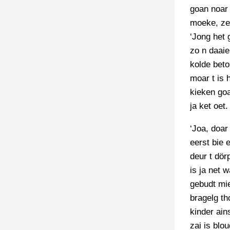
goan noar
TIEDSCHRIFT
moeke, zeg
KREUZE
‘Jong het 
TENEEL
zo n daaie
kolde beto
VERHOALEN
moar t is 
kieken goa
ja ket oet.
‘Joa, doar 
eerst bie 
deur t dör
is ja net 
gebudt mie
bragelg th
kinder ain
zai is blo