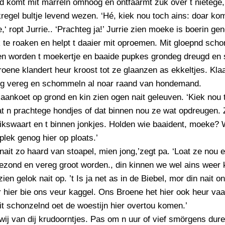
 komt mit marreln omhoog en ontfaarmt zuk over t nietege,
regel bultje levend wezen. ‘Hé, kiek nou toch ains: doar kom
e,‘ ropt Jurrie.. ‘Prachteg ja!’ Jurrie zien moeke is boerin ge
 te roaken en helpt t daaier mit oproemen. Mit gloepnd scho
n worden t moekertje en baaide pupkes grondeg dreugd en
oene klandert heur kroost tot ze glaanzen as ekkeltjes. Klaa
rg vereg en schommeln al noar raand van hondemand.
t laankoet op grond en kin zien ogen nait geleuven. ‘Kiek nou 
t n prachtege hondjes of dat binnen nou ze wat opdreugen. 
ikswaart en t binnen jonkjes. Holden wie baaident, moeke? 
plek genog hier op ploats.’
nait zo haard van stoapel, mien jong,’zegt pa. ‘Loat ze nou 
ezond en vereg groot worden., din kinnen we wel ains weer 
zien gelok nait op. ’t Is ja net as in de Biebel, mor din nait on
 hier bie ons veur kaggel. Ons Broene het hier ook heur vaa
ait schonzelnd oet de woestijn hier overtou komen.’
e twij van dij krudoorntjes. Pas om n uur of vief smörgens dur