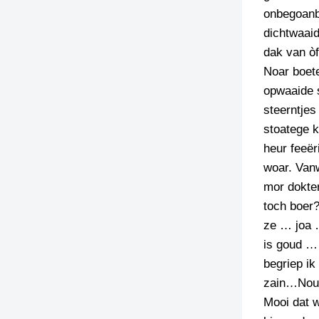
onbegoanb
dichtwaai
dak van òf
Noar boete
opwaaide 
steerntjes
stoatege 
heur feeër
woar. Vanw
mor dokter
toch boer?
ze … joa 
is goud … 
begriep ik
zain…Nou d
Mooi dat w