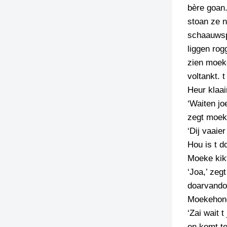
bère goan.
stoan ze n
schaauwspu
liggen rog
zien moeke
voltankt. 
Heur klaa
‘Waiten jo
zegt moeke
‘Dij vaaie
Hou is t d
Moeke kik
‘Joa,’ zeg
doarvandoa
Moekehondj
‘Zai wait 
en komt te