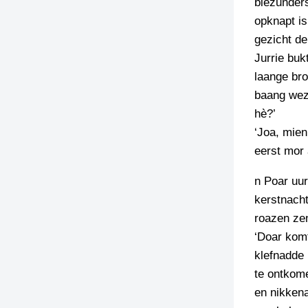
biezunders
opknapt is
gezicht de
Jurrie bu
laange broe
baang weze
hè?’
‘Joa, mien
eerst mor 
n Poar uur
kerstnacht
roazen ze
‘Doar komt
klefnadde
te ontkome
en nikkena