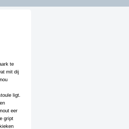
aark te
t mit dij
 nou
toule ligt.
ien
 mout eer
e gript
 kieken