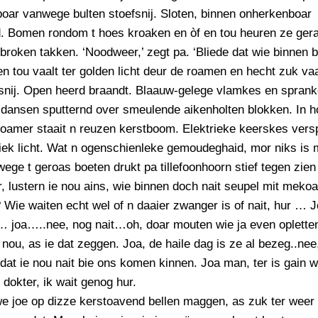
oar vanwege bulten stoefsnij. Sloten, binnen onherkenboar
d. Bomen rondom t hoes kroaken en òf en tou heuren ze ge
broken takken. ‘Noodweer,’ zegt pa. ‘Bliede dat wie binnen b
n tou vaalt ter golden licht deur de roamen en hecht zuk vaa
snij. Open heerd braandt. Blaauw-gelege vlamkes en sprank
 dansen sputternd over smeulende aikenholten blokken. In 
koamer staait n reuzen kerstboom. Elektrieke keerskes vers
iek licht. Wat n ogenschienleke gemoudeghaid, mor niks is 
ege t geroas boeten drukt pa tillefoonhoorn stief tegen zien 
, lustern ie nou ains, wie binnen doch nait seupel mit mekoa
 Wie waiten echt wel of n daaier zwanger is of nait, hur … J
… joa…..nee, nog nait…oh, doar mouten wie ja even oplette
nou, as ie dat zeggen. Joa, de haile dag is ze al bezeg..nee
 dat ie nou nait bie ons komen kinnen. Joa man, ter is gain w
okter, ik wait genog hur.
e joe op dizze kerstoavend bellen maggen, as zuk ter weer