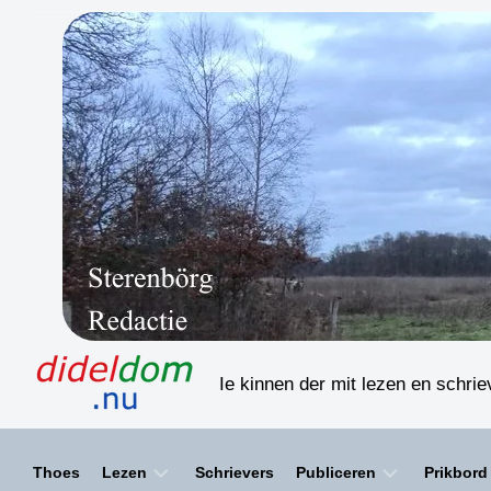
Skip
to
content
Ie kinnen der mit lezen en schri
Thoes
Lezen
Schrievers
Publiceren
Prikbord