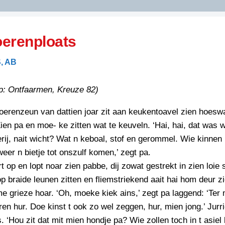
DIDELDOM.COM
erenploats
KREUZE
, AB
JOEN
HORIZON
op: Ontfaarmen, Kreuze 82)
PAZZIPANTEN
boerenzeun van dattien joar zit aan keukentoavel zien hoesw
en pa en moe- ke zitten wat te keuveln. ‘Hai, hai, dat was wa
RIED
FLYER
ij, nait wicht? Wat n keboal, stof en gerommel. Wie kinnen
N
eer n bietje tot onszulf komen,’ zegt pa.
INZENDENS
RIED
FLYER
t op en lopt noar zien pabbe, dij zowat gestrekt in zien loie s
PERSBERICHT
op braide leunen zitten en fliemstriekend aait hai hom deur z
INZENDENS
RIED
 grieze hoar. ‘Oh, moeke kiek ains,’ zegt pa laggend: ‘Ter
SCHRIEFWEDSTRIED
2026
JURYRAPPORT
en hur. Doe kinst t ook zo wel zeggen, hur, mien jong.’ Jurri
FLYER
. ‘Hou zit dat mit mien hondje pa? Wie zollen toch in t asiel