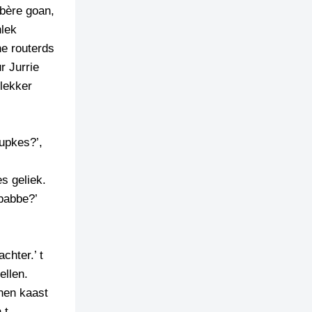
 bère goan,
nlek
ne routerds
r Jurrie
 lekker
pupkes?’,
s geliek.
pabbe?’
chter.’ t
ellen.
nnen kaast
 t