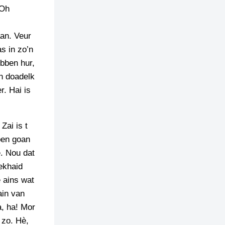
‘Oh
aan. Veur
as in zo’n
ebben hur,
en doadelk
r. Hai is
Zai is t
pen goan
e. Nou dat
ekhaid
e ains wat
ain van
a, ha! Mor
 zo. Hè,