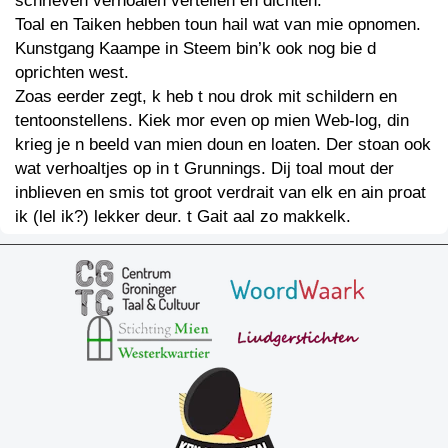
schrieven verhoalen vertellen en dichten.
Toal en Taiken hebben toun hail wat van mie opnomen.
Kunstgang Kaampe in Steem bin’k ook nog bie d
oprichten west.
Zoas eerder zegt, k heb t nou drok mit schildern en
tentoonstellens. Kiek mor even op mien Web-log, din
krieg je n beeld van mien doun en loaten. Der stoan ook
wat verhoaltjes op in t Grunnings. Dij toal mout der
inblieven en smis tot groot verdrait van elk en ain proat
ik (lel ik?) lekker deur. t Gait aal zo makkelk.