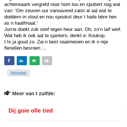
achterwaark vergreld noar hom tou en sputtert nog wat
van: ‘Om zeuven uur vanoavend zatst al aal wat te
doddern in stoul en nou spoukst deur t haile bère hen
as n haalfmaal.’
Jurrie doekt zuk stief tegen heur aan. Oh, zo’n laif wief.
Wat heb ik ook aal te sjantern, denkt e: Koukop.
t Is ja goud zo. Zai n best naaimesien en ik n nije
flenellen besroen …
Verhoalen
Meer van t zulfde:
Dij goie olle tied