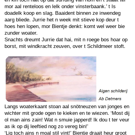
mor aal renteloos en lelk onder vinsterbaank.’ t Is
doadelk koop en slag. Baaident binnen ze inwendeg
aarg bliede. Jurrie het n week mit stieve kop deur t
hoes hen lopen, mor Bientje denkt: komt wel weer bie
zunder woater.
Snachts dreumt Jurrie dat hai, mit n roege bos hoar op
borst, mit windkracht zeuven, over t Schildmeer stoft.
Langs woaterkaant stoan aal snötneuzen van jonges en
wichter mit grode ogen te kieken en te wiezen. ‘Most dij
ol man ains zain! Wat n smuie japperd! Ik dou t ter veur
as ik op dij leeftied nog zo vereg bin!’
‘Lig toch ains n moal stil vint!’ Bientje draait heur groot