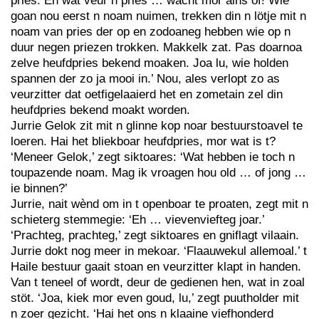
pries. En wat veur n pries … wacht mor ains òf! Wie
goan nou eerst n noam nuimen, trekken din n lötje mit n
noam van pries der op en zodoaneg hebben wie op n
duur negen priezen trokken. Makkelk zat. Pas doarnoa
zelve heufdpries bekend moaken. Joa lu, wie holden
spannen der zo ja mooi in.’ Nou, ales verlopt zo as
veurzitter dat oetfigelaaierd het en zometain zel din
heufdpries bekend moakt worden.
Jurrie Gelok zit mit n glinne kop noar bestuurstoavel te
loeren. Hai het bliekboar heufdpries, mor wat is t?
‘Meneer Gelok,’ zegt siktoares: ‘Wat hebben ie toch n
toupazende noam. Mag ik vroagen hou old … of jong …
ie binnen?’
Jurrie, nait wènd om in t openboar te proaten, zegt mit n
schieterg stemmegie: ‘Eh … vievenviefteg joar.’
‘Prachteg, prachteg,’ zegt siktoares en gniflagt vilaain.
Jurrie dokt nog meer in mekoar. ‘Flaauwekul allemoal.’ t
Haile bestuur gaait stoan en veurzitter klapt in handen.
Van t teneel of wordt, deur de gedienen hen, wat in zoal
stöt. ‘Joa, kiek mor even goud, lu,’ zegt puutholder mit
n zoer gezicht. ‘Hai het ons n klaaine viefhonderd