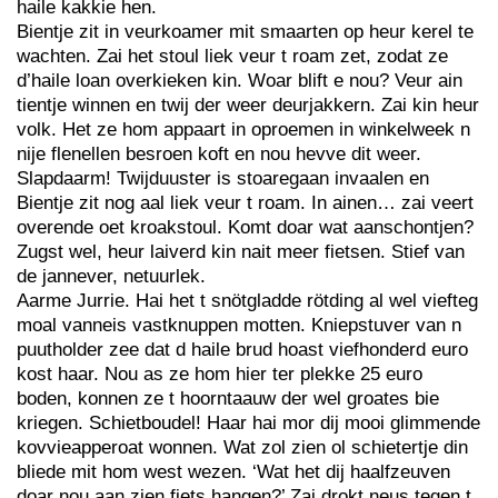
haile kakkie hen.
Bientje zit in veurkoamer mit smaarten op heur kerel te
wachten. Zai het stoul liek veur t roam zet, zodat ze
d’haile loan overkieken kin. Woar blift e nou? Veur ain
tientje winnen en twij der weer deurjakkern. Zai kin heur
volk. Het ze hom appaart in oproemen in winkelweek n
nije flenellen besroen koft en nou hevve dit weer.
Slapdaarm! Twijduuster is stoaregaan invaalen en
Bientje zit nog aal liek veur t roam. In ainen… zai veert
overende oet kroakstoul. Komt doar wat aanschontjen?
Zugst wel, heur laiverd kin nait meer fietsen. Stief van
de jannever, netuurlek.
Aarme Jurrie. Hai het t snötgladde rötding al wel viefteg
moal vanneis vastknuppen motten. Kniepstuver van n
puutholder zee dat d haile brud hoast viefhonderd euro
kost haar. Nou as ze hom hier ter plekke 25 euro
boden, konnen ze t hoorntaauw der wel groates bie
kriegen. Schietboudel! Haar hai mor dij mooi glimmende
kovvieapperoat wonnen. Wat zol zien ol schietertje din
bliede mit hom west wezen. ‘Wat het dij haalfzeuven
doar nou aan zien fiets hangen?’ Zai drokt neus tegen t