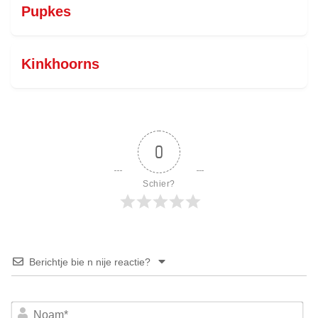
Pupkes
Kinkhoorns
0
Schier?
Berichtje bie n nije reactie?
No