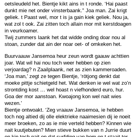
oetsleudeld het. Bientje kikt ains in t ronde. ‘Hai paast
dunkt mie net onder vinsterbaank.” Joa man. Zai krigt
geliek. t Paast wel, mor t is ja gain kiek geliek. Nou ja,
wat zol t ook. Zai zitten toch allain mor mit kerstdoagen
in veurkoamer.
Twij zummers laank het dat widde onding doar nou al
stoan, zunder dat ain der noar oet- of omkeken het.
Buurvaauw Jansemoa heur zeun wordt gaauw achttien
joar. Wat wil hai nou toch weer hebben op zien
verjoardag? n Zaailplaank, net as zien kammeroaden.
‘Joa man,’ zegt ze tegen Bientje, ‘rötjong denkt dat
moeke pittje schietgeld het. Wat denken ie wel wat zo’n
strontding kost … wel hoast n viefhonderd euro, hur.
Goa der mor aanstoan. Kwoajong kon wel nait wies
wezen.’
Bientje ontwoakt. ‘Zeg vraauw Jansemoa, ie hebben
toch nog altied dij olle elektrieke naaimesien dij ie noeit
meer broeken, zo as ie mie verteld hebben? Kinnen wie
nait kuutjebuten? Mien stieve bukken van n Jurrie duurt
en kin toch nait op dat surfding van hom en t staait ter