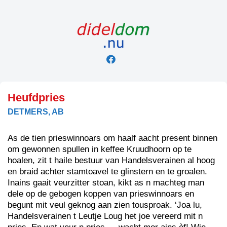
Skip
to
content
Heufdpries
DETMERS, AB
As de tien prieswinnoars om haalf aacht present binnen
om gewonnen spullen in keffee Kruudhoorn op te
hoalen, zit t haile bestuur van Handelsverainen al hoog
en braid achter stamtoavel te glinstern en te groalen.
Inains gaait veurzitter stoan, kikt as n machteg man
dele op de gebogen koppen van prieswinnoars en
begunt mit veul geknog aan zien tousproak. ‘Joa lu,
Handelsverainen t Leutje Loug het joe vereerd mit n