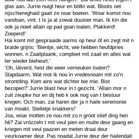
glas aan. Jurrie nuigt heur en bölkt wat. Bloots oet
nijschiereghaid gaait ze noar boeten. ‘Woar komst nou
vandoan, vint. t Is ja al zowat duuster man. Ik kin die
ook ja noeit allain op pad goan loaten. Plakkerd!
Zoeperd!’
Hai komt mit gespraaide aarms op heur òf en zegt mit n
braide grijns; ‘Bientje, wicht, wie hebben heufdpries
wonnen. n Zaailplaank, compleet mit zaail en alles wat
ter wieder bieheurt.’
‘Oh, láiverd, hest die weer verneuken loaten?
Slapdaarm. Wat mot ik nou in vredesnoam mit zo’n
strontding. Kom ains wat dichter bie mie. Bist
bezopen?’ Jurrie blast heur in t gezicht. ‘Allain mor n
zuit zeupke hur en dij heb k ook nog van t bestuur
kregen. Och man, zai haren der ja n haile seremonie
van moakt. Stelletje snakkers!’
Joa, woar motten ze nou mit zo n groot stief ding hen
hè? Zai vrözzeln t mit veul pien en muite deur gaang en
kriegen mit veul paazen en meten draai deur
veurkoamer deur. Pas noadat Jurrie deur der hailendail