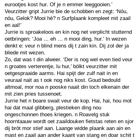
eurootjes kost hur. Of je n emmer leeggooien.’
Veurzitter gript Jurrie bie de schobben en zegt: ‘Nóu,
nóu, Gelok? Mooi hè? n Surfplaank kompleet mit zaail
en aal!’
Jurrie is sproakeloos en kin nog net verplicht stutternd
oetbringen: ‘Joa … eh … n mooi ding, hur.’ In wezen
denkt e: veur n blind mens dij t zain kin. Dij zol der ja
bliede mit wezen.
Zo, dat was t din alweer. ‘Der is nog wel even tied veur
n groates verterentje, lu hur,’ bölkt veurzitter mit
oetgespraaide aarms. Hai spijt der zulf nait in en
veuraal nait as t ook nog niks kost. Goud bedould
altmoal, mor noa n pooske naait din toch elkenain der
mit zien pries tussenoet.
Jurrie het n boare swait veur de kop. Hai, hai, hou mot
hai dat maal glibberg, plestieken ding nou
ongeschonnen thoes kriegen. n Roavelg stuk
hoorntaauw wordt oet zaaildouken fietstas reten en sjor
dij bröt mor stief aan. Laange widde plaank aan ain en
mast en zaail aan ander kaant van stang en doar schit t