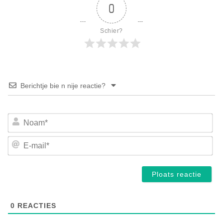
0
Schier?
Berichtje bie n nije reactie?
No
E-
mai
0
REACTIES