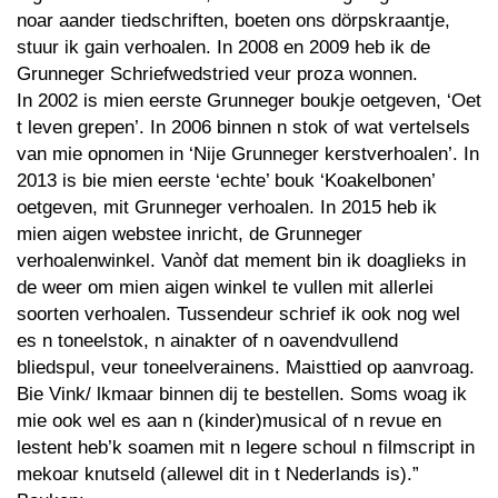
noar aander tiedschriften, boeten ons dörpskraantje,
stuur ik gain verhoalen. In 2008 en 2009 heb ik de
Grunneger Schriefwedstried veur proza wonnen.
In 2002 is mien eerste Grunneger boukje oetgeven, ‘Oet
t leven grepen’. In 2006 binnen n stok of wat vertelsels
van mie opnomen in ‘Nije Grunneger kerstverhoalen’. In
2013 is bie mien eerste ‘echte’ bouk ‘Koakelbonen’
oetgeven, mit Grunneger verhoalen. In 2015 heb ik
mien aigen webstee inricht, de Grunneger
verhoalenwinkel. Vanòf dat mement bin ik doaglieks in
de weer om mien aigen winkel te vullen mit allerlei
soorten verhoalen. Tussendeur schrief ik ook nog wel
es n toneelstok, n ainakter of n oavendvullend
bliedspul, veur toneelverainens. Maisttied op aanvroag.
Bie Vink/ lkmaar binnen dij te bestellen. Soms woag ik
mie ook wel es aan n (kinder)musical of n revue en
lestent heb’k soamen mit n legere schoul n filmscript in
mekoar knutseld (allewel dit in t Nederlands is).”