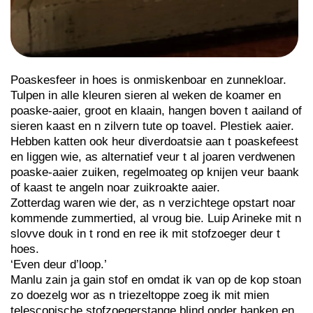
Poaskesfeer in hoes is onmiskenboar en zunnekloar.
Tulpen in alle kleuren sieren al weken de koamer en
poaske-aaier, groot en klaain, hangen boven t aailand of
sieren kaast en n zilvern tute op toavel. Plestiek aaier.
Hebben katten ook heur diverdoatsie aan t poaskefeest
en liggen wie, as alternatief veur t al joaren verdwenen
poaske-aaier zuiken, regelmoateg op knijen veur baank
of kaast te angeln noar zuikroakte aaier.
Zotterdag waren wie der, as n verzichtege opstart noar
kommende zummertied, al vroug bie. Luip Arineke mit n
slovve douk in t rond en ree ik mit stofzoeger deur t
hoes.
‘Even deur d’loop.’
Manlu zain ja gain stof en omdat ik van op de kop stoan
zo doezelg wor as n triezeltoppe zoeg ik mit mien
telescopische stofzoegerstange blind onder banken en