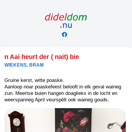
Skip
to
content
n Aai heurt der ( nait) bie
WIEKENS, BRAM
Gruine kerst, witte poaske.
Aanloop noar poaskefeest belooft in elk geval waineg
zun. Meertse buien hangen doaglieks in de locht en
weerspanneg April veurspèlt ook waineg gouds.