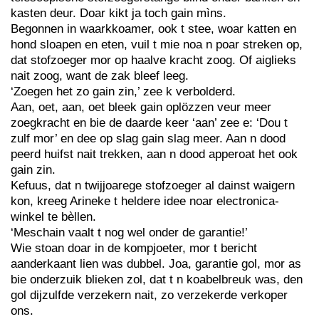
kasten deur. Doar kikt ja toch gain mìns.
Begonnen in waarkkoamer, ook t stee, woar katten en
hond sloapen en eten, vuil t mie noa n poar streken op,
dat stofzoeger mor op haalve kracht zoog. Of aiglieks
nait zoog, want de zak bleef leeg.
‘Zoegen het zo gain zin,’ zee k verbolderd.
Aan, oet, aan, oet bleek gain oplözzen veur meer
zoegkracht en bie de daarde keer ‘aan’ zee e: ‘Dou t
zulf mor’ en dee op slag gain slag meer. Aan n dood
peerd huifst nait trekken, aan n dood apperoat het ook
gain zin.
Kefuus, dat n twijjoarege stofzoeger al dainst waigern
kon, kreeg Arineke t heldere idee noar electronica-
winkel te bèllen.
‘Meschain vaalt t nog wel onder de garantie!’
Wie stoan doar in de kompjoeter, mor t bericht
aanderkaant lien was dubbel. Joa, garantie gol, mor as
bie onderzuik blieken zol, dat t n koabelbreuk was, den
gol dijzulfde verzekern nait, zo verzekerde verkoper
ons.