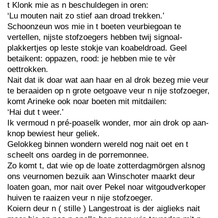
t Klonk mie as n beschuldegen in oren:
‘Lu mouten nait zo stief aan droad trekken.’
Schoonzeun wos mie in t boeten veurbiegoan te
vertellen, nijste stofzoegers hebben twij signoal-
plakkertjes op leste stokje van koabeldroad. Geel
betaikent: oppazen, rood: je hebben mie te vèr
oettrokken.
Nait dat ik doar wat aan haar en al drok bezeg mie veur
te beraaiden op n grote oetgoave veur n nije stofzoeger,
komt Arineke ook noar boeten mit mitdailen:
‘Hai dut t weer.’
Ik vermoud n pré-poaselk wonder, mor ain drok op aan-
knop bewiest heur geliek.
Gelokkeg binnen wondern wereld nog nait oet en t
scheelt ons oardeg in de porremonnee.
Zo komt t, dat wie op de loate zotterdagmörgen alsnog
ons veurnomen bezuik aan Winschoter maarkt deur
loaten goan, mor nait over Pekel noar witgoudverkoper
huiven te raaizen veur n nije stofzoeger.
Koiern deur n ( stille ) Langestroat is der aiglieks nait