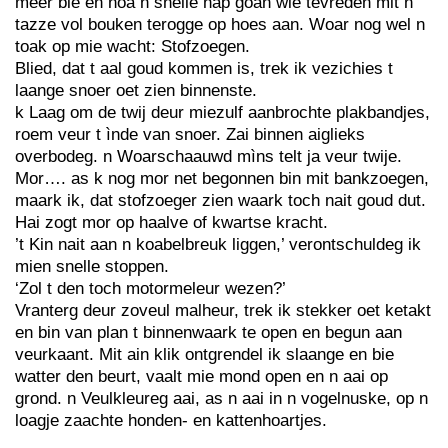
meer bie en noa n snelle hap goan wie tevreden mit n
tazze vol bouken terogge op hoes aan. Woar nog wel n
toak op mie wacht: Stofzoegen.
Blied, dat t aal goud kommen is, trek ik vezichies t
laange snoer oet zien binnenste.
k Laag om de twij deur miezulf aanbrochte plakbandjes,
roem veur t ìnde van snoer. Zai binnen aiglieks
overbodeg. n Woarschaauwd mìns telt ja veur twije.
Mor…. as k nog mor net begonnen bin mit bankzoegen,
maark ik, dat stofzoeger zien waark toch nait goud dut.
Hai zogt mor op haalve of kwartse kracht.
’t Kin nait aan n koabelbreuk liggen,’ verontschuldeg ik
mien snelle stoppen.
‘Zol t den toch motormeleur wezen?’
Vranterg deur zoveul malheur, trek ik stekker oet ketakt
en bin van plan t binnenwaark te open en begun aan
veurkaant. Mit ain klik ontgrendel ik slaange en bie
watter den beurt, vaalt mie mond open en n aai op
grond. n Veulkleureg aai, as n aai in n vogelnuske, op n
loagje zaachte honden- en kattenhoartjes.