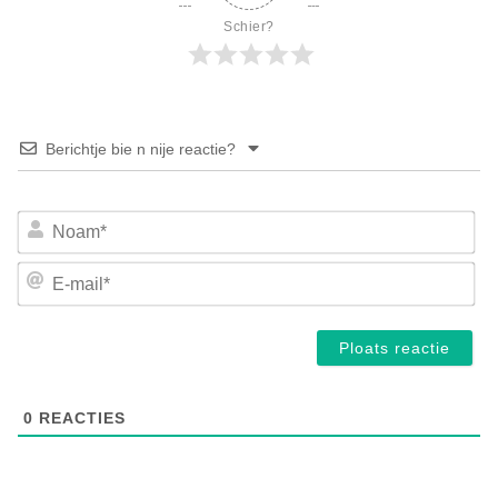
Schier?
Berichtje bie n nije reactie?
No
E-
mai
0
REACTIES