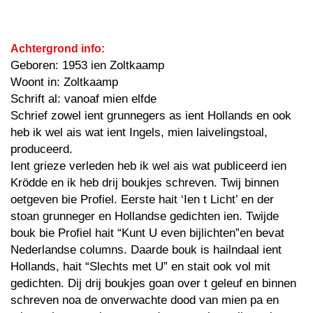
Achtergrond info:
Geboren: 1953 ien Zoltkaamp
Woont in: Zoltkaamp
Schrift al: vanoaf mien elfde
Schrief zowel ient grunnegers as ient Hollands en ook
heb ik wel ais wat ient Ingels, mien laivelingstoal,
produceerd.
Ient grieze verleden heb ik wel ais wat publiceerd ien
Krödde en ik heb drij boukjes schreven. Twij binnen
oetgeven bie Profiel. Eerste hait ‘Ien t Licht’ en der
stoan grunneger en Hollandse gedichten ien. Twijde
bouk bie Profiel hait “Kunt U even bijlichten”en bevat
Nederlandse columns. Daarde bouk is hailndaal ient
Hollands, hait “Slechts met U” en stait ook vol mit
gedichten. Dij drij boukjes goan over t geleuf en binnen
schreven noa de onverwachte dood van mien pa en