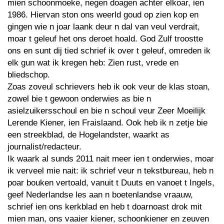
mien schoonmoeke, negen doagen achter elkoar, ien
1986. Hiervan ston ons weerld goud op zien kop en
gingen wie n joar laank deur n dal van veul verdrait,
moar t geleuf het ons deroet hoald. God Zulf troostte
ons en sunt dij tied schrief ik over t geleuf, omreden ik
elk gun wat ik kregen heb: Zien rust, vrede en
bliedschop.
Zoas zoveul schrievers heb ik ook veur de klas stoan,
zowel bie t gewoon onderwies as bie n
asielzuikersschoul en bie n schoul veur Zeer Moeilijk
Lerende Kiener, ien Fraislaand. Ook heb ik n zetje bie
een streekblad, de Hogelandster, waarkt as
journalist/redacteur.
Ik waark al sunds 2011 nait meer ien t onderwies, moar
ik verveel mie nait: ik schrief veur n tekstbureau, heb n
poar bouken vertoald, vanuit t Duuts en vanoet t Ingels,
geef Nederlandse les aan n boetenlandse vraauw,
schrief ien ons kerkblad en heb t doarnoast drok mit
mien man, ons vaaier kiener, schoonkiener en zeuven