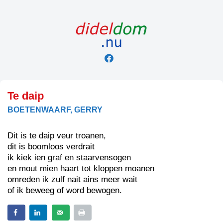
Skip
to
content
Te daip
BOETENWAARF, GERRY
Dit is te daip veur troanen,
dit is boomloos verdrait
ik kiek ien graf en staarvensogen
en mout mien haart tot kloppen moanen
omreden ik zulf nait ains meer wait
of ik beweeg of word bewogen.