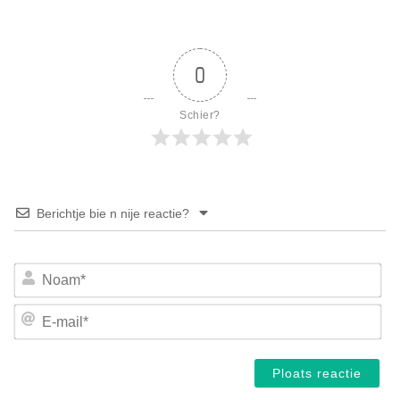
0
Schier?
Berichtje bie n nije reactie?
No
E-
mai