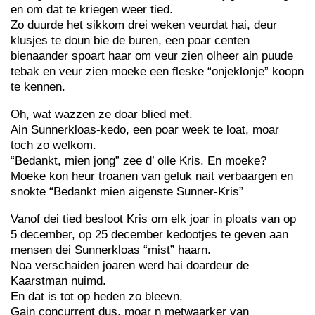
en om dat te kriegen weer tied.
Zo duurde het sikkom drei weken veurdat hai, deur
klusjes te doun bie de buren, een poar centen
bienaander spoart haar om veur zien olheer ain puude
tebak en veur zien moeke een fleske “onjeklonje” koopn
te kennen.
Oh, wat wazzen ze doar blied met.
Ain Sunnerkloas-kedo, een poar week te loat, moar
toch zo welkom.
“Bedankt, mien jong” zee d’ olle Kris. En moeke?
Moeke kon heur troanen van geluk nait verbaargen en
snokte “Bedankt mien aigenste Sunner-Kris”
Vanof dei tied besloot Kris om elk joar in ploats van op
5 december, op 25 december kedootjes te geven aan
mensen dei Sunnerkloas “mist” haarn.
Noa verschaiden joaren werd hai doardeur de
Kaarstman nuimd.
En dat is tot op heden zo bleevn.
Gain concurrent dus, moar n metwaarker van