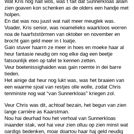
Wat Kris nog nait wos, was t fait dat Sunnerkloas allain
zien goaven kon schenken as de olders een handje met
holpen.
En dat was nou juust wat nait meer meuglek was.
Voader, Kris senior, was noamelieks waarkloos worren
noa de haarfststörmen van oktober en november en
brocht gain geld meer in t loatje.
Gain stuver haarrn ze meer in hoes en moeke haar al
heur fantasie neudig om nog elke dag een beetje
fatsounlijk eten op tafel te kennen zetten.
Veur boetenissighaiden was gain roemte in dei barre
tieden.
Het ainige dat heur nog lukt was, was het braaien van
een waarme sjoal van restjes olle wolle, zodat Chris
tenminste nog wat “van Sunnerkloas” kriegen zol.
Veur Chris was dit, achtoaf bezain, het begun van zien
lange carrière as Kaarstman.
Nou hai deurhad hou het verhoal van Sunnerkloas
inaander stak, wol hai veur zien olluu op zien minst wat
oardigs bedenken, moar doartou haar haj geld neudig