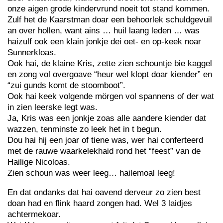
onze aigen grode kindervrund noeit tot stand kommen.
Zulf het de Kaarstman doar een behoorlek schuldgevuil
an over hollen, want ains … huil laang leden … was
haizulf ook een klain jonkje dei oet- en op-keek noar
Sunnerkloas.
Ook hai, de klaine Kris, zette zien schountje bie kaggel
en zong vol overgoave “heur wel klopt doar kiender” en
“zui gunds komt de stoomboot”.
Ook hai keek volgende mörgen vol spannens of der wat
in zien leerske legt was.
Ja, Kris was een jonkje zoas alle aandere kiender dat
wazzen, tenminste zo leek het in t begun.
Dou hai hij een joar of tiene was, wer hai conferteerd
met de rauwe waarkelekhaid rond het “feest” van de
Hailige Nicoloas.
Zien schoun was weer leeg… hailemoal leeg!
En dat ondanks dat hai oavend derveur zo zien best
doan had en flink haard zongen had. Wel 3 laidjes
achtermekoar.