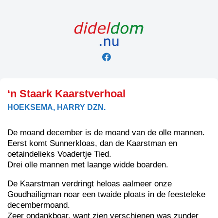
Skip
to
content
‘n Staark Kaarstverhoal
HOEKSEMA, HARRY DZN.
De moand december is de moand van de olle mannen.
Eerst komt Sunnerkloas, dan de Kaarstman en
oetaindelieks Voadertje Tied.
Drei olle mannen met laange widde boarden.
De Kaarstman verdringt heloas aalmeer onze
Goudhailigman noar een twaide ploats in de feesteleke
decembermoand.
Zeer ondankboar, want zien verschienen was zunder