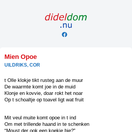
Skip
to
content
Mien Opoe
UILDRIKS, COR
t Olle klokje tikt rusteg aan de muur
De waarmte komt joe in de muid
Klonje en kovvie, doar rokt het noar
Op t schoaltje op toavel ligt wat fruit
Mit veul muite komt opoe in t ind
Om met trillende haand in te schenken
“Moust der ook een koekje bie?”