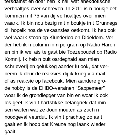
tersdainst en doar heb ik hail wat anekdotische
verhoaltjes over schreven. In 2011 is n boukje oet-
kommen mit 75 van dij verhoaltjes over mien
waark. Ik bin nou bezig mit n boukje in t Grunnegs
dij hopelk noa de vekaansies oetkomt. Ik heb ook
wel waark stoan op Klunderloa en Dideldom. Ver-
der heb ik n column in n pergram op Radio Haren
en bin ik wel ais te gast bie Toezeboudel op Radio
Komnij. Ik heb n bult oardeghaid aan mien
schrieverij en gelukkeg aander lu ook, dat ver-
neem ik deur de reaksies dij ik krieg via mail
of as reaksie op facebouk. Mien aandere gro-
de hobby is de EHBO-verainen “Sappemeer”
woar ik de grondlegger van bin en woar ik ook
les geef, k vin t hartstikke belangriek dat min-
sen waiten wat ze doun mouten as zuch n
noodgeval veurdut. Ik vin t prachteg zo as t
gaait en ik hoop dat Kreuze nog laank wieder
gaait.