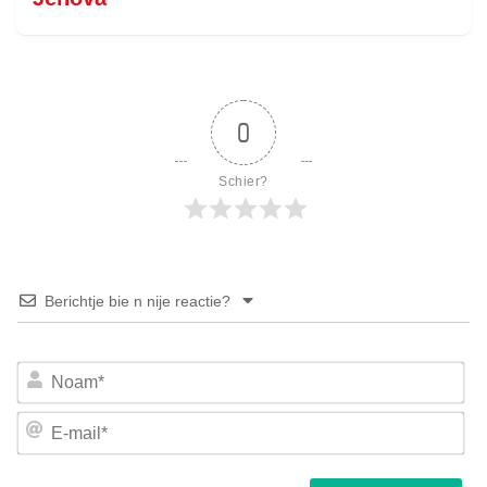
0
Schier?
Berichtje bie n nije reactie?
No
E-
mai