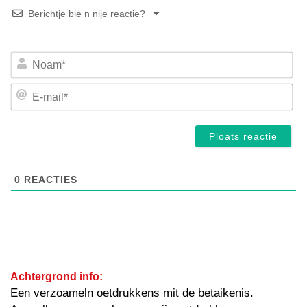
Berichtje bie n nije reactie?
No
E-
mai
0
REACTIES
Achtergrond info:
Een verzoameln oetdrukkens mit de betaikenis.