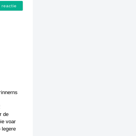
rinnerns
!
r de
ie voar
 legere