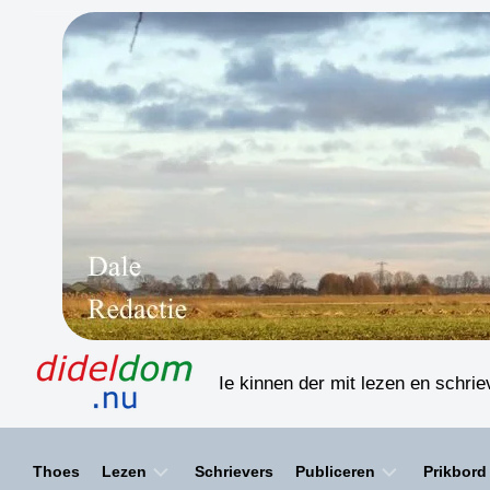
Skip
to
content
Ie kinnen der mit lezen en schri
Thoes
Lezen
Schrievers
Publiceren
Prikbord