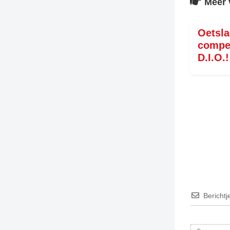
Meer 
TIEDSCHRIFT
KREUZE
Oetsl
compet
TENEEL
D.I.O.!
VERHOALEN
Berichtj