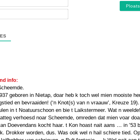
E-
mail*
ES
nd info:
Scheemde.
1937 geboren in Nietap, doar heb k toch wel mien mooiste he
gstied en bevraaiden! (‘n Knot(s) van n vraauw’, Kreuze 19).
en in t Noatuurschoon en bie t Laikstermeer. Wat n weelde
vatteg verhoesd noar Scheemde, omreden dat mien voar doa
van Doevendans kocht haar. t Kon hoast nait aans … in ’53 b
k. Drokker worden, dus. Was ook wel n hail schiere tied. Op