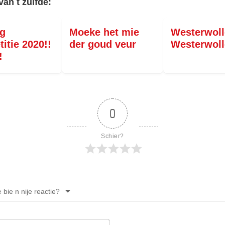
PERSBERICHT
van t zulfde:
FOTO’S
ag
Moeke het mie
Westerwoll
itie 2020!!
der goud veur
Westerwoll
!
0
Schier?
e bie n nije reactie?
Noam*