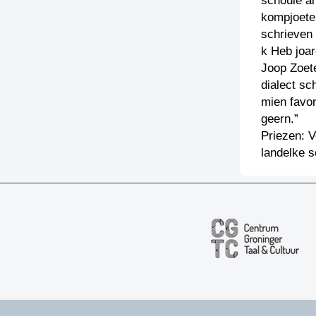
schoule al
kompjoeter
schrieven
k Heb joa
Joop Zoet
dialect sc
mien favor
geern.”
Priezen: V
landelke s