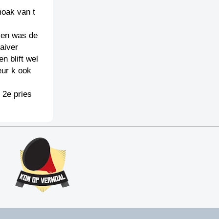
moak van t
 en was de
aiver
n blift wel
eur k ook
 2e pries