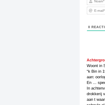
0
REACTI
Achtergro
Woont in 
“k Bin in 
aan: oorlo
En … speul
In achten
drokkerij 
aan t waar