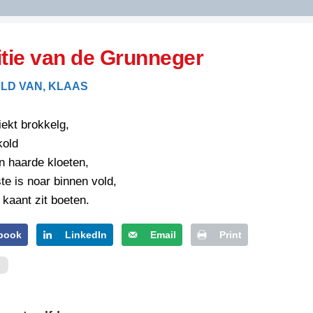
DIDELDOM.COM
itie van de Grunneger
KREUZE
LD VAN, KLAAS
JOEN
HORIZON
iekt brokkelg,
PAZZIPANTEN
kold
n haarde kloeten,
te is noar binnen vold,
RIED
FLYER
kaant zit boeten.
N
INZENDENS
RIED
FLYER
book
LinkedIn
Email
Print
PERSBERICHT
INZENDENS
RIED
SCHRIEFWEDSTRIED
2026
JURYRAPPORT
FLYER