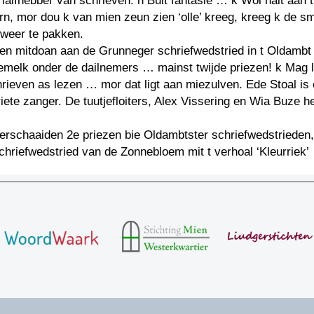
 laifhebber van schrieven. n Bult fantasie … k Wol nait aan t
n, mor dou k van mien zeun zien ‘olle’ kreeg, kreeg k de s
 weer te pakken.
ren mitdoan aan de Grunneger schriefwedstried in t Oldambt
emelk onder de dailnemers … mainst twijde priezen! k Mag l
hrieven as lezen … mor dat ligt aan miezulven. Ede Stoal is e
iete zanger. De tuutjefloiters, Alex Vissering en Wia Buze h
erschaaiden 2e priezen bie Oldambtster schriefwedstrieden,
chriefwedstried van de Zonnebloem mit t verhoal ‘Kleurriek’