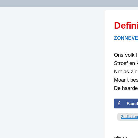
LITERATUUR
OPSTUREN
GEDICHTEN
Defin
OVEREG
SPELLENSCONTROLE
HAIKU’S
BIENOAMEN
ZONNEVE
SCHRIEFREGELS
LAIDJES
LAIDTEKSTEN
LEGENDEN
Ons volk l
LIMERICKS
Stroef en 
RECEPTEN
LUUSTERN
Net as zie
SPREUKEN
Moar t bes
SCHRIEFWEDST
2024
De haarde 
VEURDRACHTE
SCHRIEFWEDST
Face
2025
Gedichten
SCHRIEFWEDST
2026
STRIPS