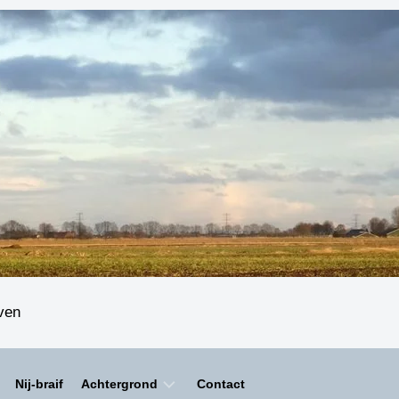
even
Nij-braif
Achtergrond
Contact