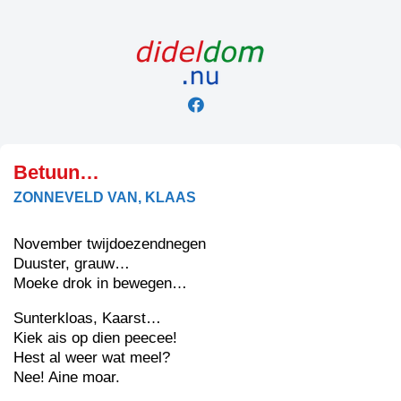
Skip
to
content
Betuun…
ZONNEVELD VAN, KLAAS
November twijdoezendnegen
Duuster, grauw…
Moeke drok in bewegen…
Sunterkloas, Kaarst…
Kiek ais op dien peecee!
Hest al weer wat meel?
Nee! Aine moar.