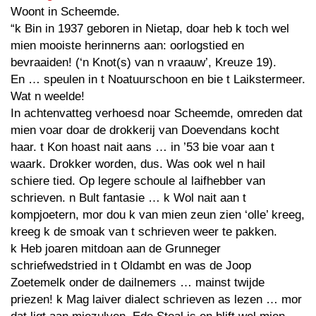
Woont in Scheemde.
“k Bin in 1937 geboren in Nietap, doar heb k toch wel
mien mooiste herinnerns aan: oorlogstied en
bevraaiden! (‘n Knot(s) van n vraauw’, Kreuze 19).
En … speulen in t Noatuurschoon en bie t Laikstermeer.
Wat n weelde!
In achtenvatteg verhoesd noar Scheemde, omreden dat
mien voar doar de drokkerij van Doevendans kocht
haar. t Kon hoast nait aans … in ’53 bie voar aan t
waark. Drokker worden, dus. Was ook wel n hail
schiere tied. Op legere schoule al laifhebber van
schrieven. n Bult fantasie … k Wol nait aan t
kompjoetern, mor dou k van mien zeun zien ‘olle’ kreeg,
kreeg k de smoak van t schrieven weer te pakken.
k Heb joaren mitdoan aan de Grunneger
schriefwedstried in t Oldambt en was de Joop
Zoetemelk onder de dailnemers … mainst twijde
priezen! k Mag laiver dialect schrieven as lezen … mor