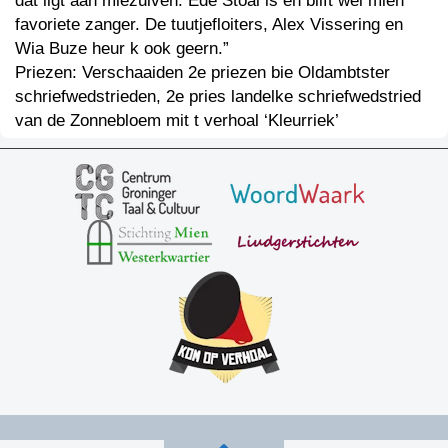
dat ligt aan miezulven. Ede Stoal is en blift wel mien
favoriete zanger. De tuutjefloiters, Alex Vissering en
Wia Buze heur k ook geern.”
Priezen: Verschaaiden 2e priezen bie Oldambtster
schriefwedstrieden, 2e pries landelke schriefwedstried
van de Zonnebloem mit t verhoal ‘Kleurriek’