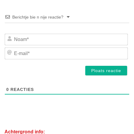
Berichtje bie n nije reactie?
No
E-
mai
0
REACTIES
Achtergrond info: