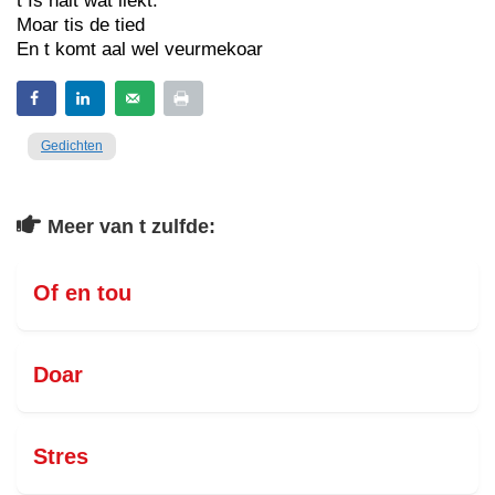
t Is nait wat liekt.
Moar tis de tied
En t komt aal wel veurmekoar
Gedichten
Meer van t zulfde:
Of en tou
Doar
Stres