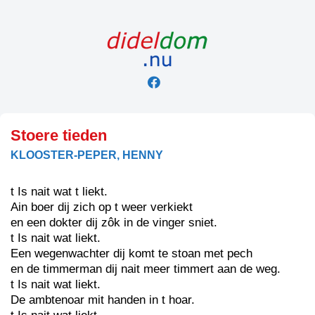
Skip
to
content
Stoere tieden
KLOOSTER-PEPER, HENNY
t Is nait wat t liekt.
Ain boer dij zich op t weer verkiekt
en een dokter dij zôk in de vinger sniet.
t Is nait wat liekt.
Een wegenwachter dij komt te stoan met pech
en de timmerman dij nait meer timmert aan de weg.
t Is nait wat liekt.
De ambtenoar mit handen in t hoar.