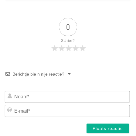
0
Schier?
Berichtje bie n nije reactie?
No
E-
mai