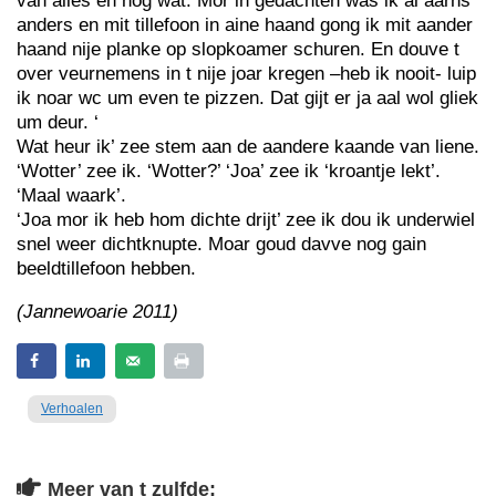
van alles en nog wat. Mor in gedachten was ik al aarns
anders en mit tillefoon in aine haand gong ik mit aander
haand nije planke op slopkoamer schuren. En douve t
over veurnemens in t nije joar kregen –heb ik nooit- luip
ik noar wc um even te pizzen. Dat gijt er ja aal wol gliek
um deur. ‘
Wat heur ik’ zee stem aan de aandere kaande van liene.
‘Wotter’ zee ik. ‘Wotter?’ ‘Joa’ zee ik ‘kroantje lekt’.
‘Maal waark’.
‘Joa mor ik heb hom dichte drijt’ zee ik dou ik underwiel
snel weer dichtknupte. Moar goud davve nog gain
beeldtillefoon hebben.
(Jannewoarie 2011)
Verhoalen
Meer van t zulfde: