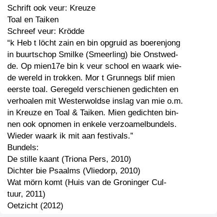
Schrift ook veur: Kreuze
Toal en Taiken
Schreef veur: Krödde
“k Heb t löcht zain en bin opgruid as boerenjong
in buurtschop Smilke (Smeerling) bie Onstwed-
de. Op mien17e bin k veur school en waark wie-
de wereld in trokken. Mor t Grunnegs blif mien
eerste toal. Geregeld verschienen gedichten en
verhoalen mit Westerwoldse inslag van mie o.m.
in Kreuze en Toal & Taiken. Mien gedichten bin-
nen ook opnomen in enkele verzoamelbundels.
Wieder waark ik mit aan festivals.”
Bundels:
De stille kaant (Triona Pers, 2010)
Dichter bie Psaalms (Vliedorp, 2010)
Wat mörn komt (Huis van de Groninger Cul-
tuur, 2011)
Oetzicht (2012)