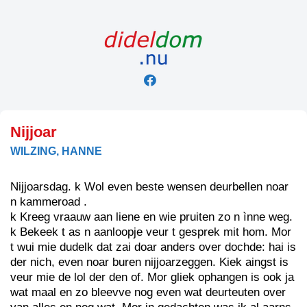
Skip
to
content
Nijjoar
WILZING, HANNE
Nijjoarsdag. k Wol even beste wensen deurbellen noar
n kammeroad .
k Kreeg vraauw aan liene en wie pruiten zo n ìnne weg.
k Bekeek t as n aanloopje veur t gesprek mit hom. Mor
t wui mie dudelk dat zai doar anders over dochde: hai is
der nich, even noar buren nijjoarzeggen. Kiek aingst is
veur mie de lol der den of. Mor gliek ophangen is ook ja
wat maal en zo bleevve nog even wat deurteuten over