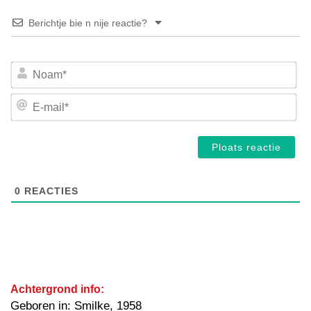
Berichtje bie n nije reactie?
No
E-
mai
0
REACTIES
Achtergrond info:
Geboren in: Smilke, 1958