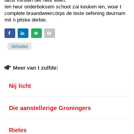
laifst minsen oet heur ellèn.
Ien heur onderboksem schoot zai keuken ien, woar t
complete braandweercörps de leste oefening deurnam
mit n pilske derbie.
Verhoalen
Meer van t zulfde:
Nij licht
Die aanstellerige Groningers
Rieles