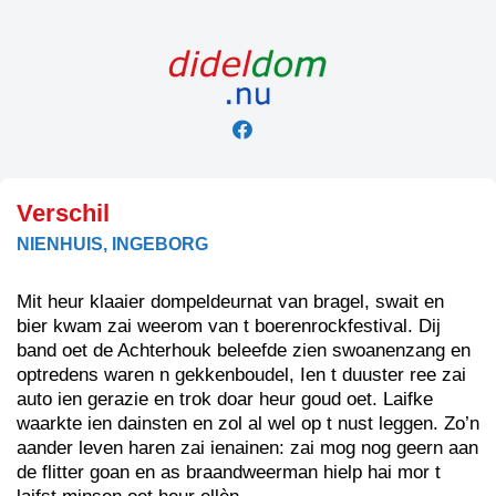
Skip
to
content
Verschil
NIENHUIS, INGEBORG
Mit heur klaaier dompeldeurnat van bragel, swait en
bier kwam zai weerom van t boerenrockfestival. Dij
band oet de Achterhouk beleefde zien swoanenzang en
optredens waren n gekkenboudel, Ien t duuster ree zai
auto ien gerazie en trok doar heur goud oet. Laifke
waarkte ien dainsten en zol al wel op t nust leggen. Zo’n
aander leven haren zai ienainen: zai mog nog geern aan
de flitter goan en as braandweerman hielp hai mor t