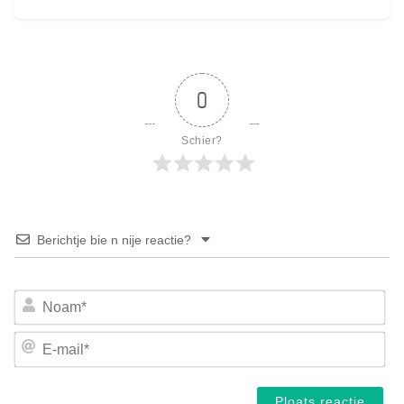
0
Schier?
Berichtje bie n nije reactie?
No
E-
mai